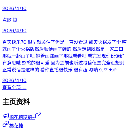
2026/4/10
点歌 锁
2026/4/10
百天快乐70 很早就关注了但是一直没看过 那天火锅发了个 哼
就画了个火锅版然后顺便画了蝉的 然后想到既然是一家三口
那就一起画了吧 抱着画都画了那就看看吧 看完发现你说话好
有意思哦 憨憨的很可爱 因为之前也听过投稿但是完全没想到
正常说话是这样的 看你直播很快乐 很有趣 嗯呐 ୧(´▽`★)୭
2026/4/10
查看全部 →
主页资料
棉花糖糖糖~
棉花糖