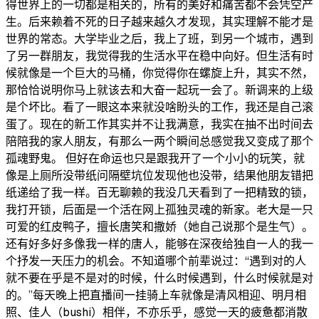
得世界上的一切都是相关的，所有的美好和痛苦都不会凭空产
生。后来赖着不死的日子越来越久才发现，其实理解不能才是
世界的常态。大学毕业之后，我上了班，到另一个城市，遇到
了另一群朋友，我觉得我的生活水平在稳中向好。但生活有时
候就像是一个巨大的马桶，你觉得你在螺旋上升，其实不然，
那恰恰说明你马上就该去和大奋一起玩一会了。新调来的上级
是个坏比。看了一眼这本来就没啥盼头的工作，我还是自己滚
蛋了。现在的新工作其实并不让我满意，我实在抽不出时间去
陪陪我的家人朋友，有那么一两个瞬间总感觉我又变成了那个
孤魂野鬼。 但好在命运也只是跟我开了一个小小的玩笑，就
像是上厕所没带纸问隔壁坑位发现他也没带，结果他朋友错把
纸递给了我一样。百无聊赖的我没几天看到了一把精致的锁，
我打开锁，后面是一个活在网上孤独灵魂的新家。老大是一只
可爱的红皮鸭子，擅长唐笑和撒娇（她自己说那个是生气）。
还有好多好多像我一样的唐人，能够在深夜给独自一人的我一
个抒发一天压力的机会。不知道哪个前辈说过：“遇到对的人
就不要在乎是不是对的时候，什么时候遇到，什么时候就是对
的。”每天晚上把直播间一挂骑上车就像是清风相迎、明月相
照、佳人（bushi）相伴，不亦乐乎，感觉一天的疲惫都消散