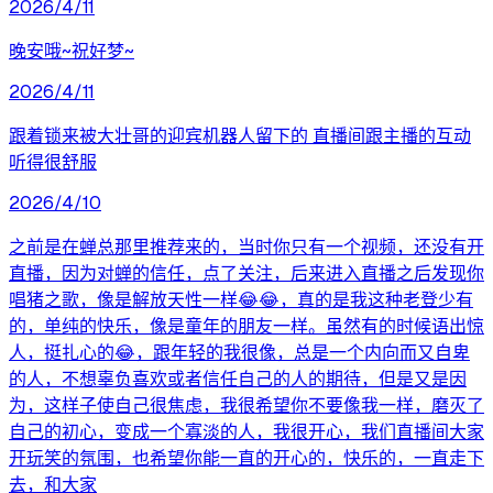
2026/4/11
晚安哦~祝好梦~
2026/4/11
跟着锁来被大壮哥的迎宾机器人留下的 直播间跟主播的互动
听得很舒服
2026/4/10
之前是在蝉总那里推荐来的，当时你只有一个视频，还没有开
直播，因为对蝉的信任，点了关注，后来进入直播之后发现你
唱猪之歌，像是解放天性一样😂😂，真的是我这种老登少有
的，单纯的快乐，像是童年的朋友一样。虽然有的时候语出惊
人，挺扎心的😂，跟年轻的我很像，总是一个内向而又自卑
的人，不想辜负喜欢或者信任自己的人的期待，但是又是因
为，这样子使自己很焦虑，我很希望你不要像我一样，磨灭了
自己的初心，变成一个寡淡的人，我很开心，我们直播间大家
开玩笑的氛围，也希望你能一直的开心的，快乐的，一直走下
去，和大家