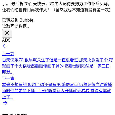
了。 最后祝70百天快乐，70老大记得要努力工作招兵买马，
让我们绝世糖门再次伟大！（虽然我也不知道有没有第一次）
已转发到 Bubble
读取互动数据…
ADS
上一篇
百天快乐70 很早就关注了但是一直没看过 那天火锅发了个 哼
就画了个火锅版然后顺便画了蝉的 然后想到既然是一家三口
那就...
下一篇
本来不想写的 但想了想还是写吧 随便写点 仍然记得当时首播
当时你的前辈下播了 正好听说新人开播就来看看 觉得有趣就
上了...