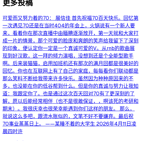
更多投稿
可爱而又努力着的70： 展信佳 首先祝福70百天快乐。回忆第
一次遇见70还是在当时404的年会上，火锅说有一个新人要
来，看着你在那次直播中由腼腆逐渐放开，第一天就和大家打
成一片的情景，那个可爱的脸庞和爽朗的笑声给我留下了深刻
的印象，便认定你一定是一个真诚可爱的V。从rnb的歌曲展
现到好汉歌，这一拜的倾力演唱，没想到还是个全能型歌手
啊。后来装猫猫，启用加班机还有那次的满月回都是很美好的
回忆。你也在互联网上有了自己的家庭，每每看你们联动都是
那么笑料不断给我带来许多快乐。虽然因为种种原因来的不
多，也没能在你的低谷帮到什么。但是你的真诚与努力让我知
道：我跟定你了。也是通过这次百天回对70有了更深刻的了
解，愿以后能经常相伴（也不是很敢保证，，啊该死的考研和
期末）。我很庆幸也很荣幸能遇到你们这样的朋友。 那么，
就说这么多吧，跟流水账似的，文笔不好不要嫌弃。最后祝
70事业蒸蒸日上。 ——某睡不着的大学生 2026年4月11日凌
晨四时许