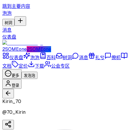
跳到主要内容
泡泡
树洞
消息
仪表盘
2SOMEone
2SOMEone
仪表盘
泡泡
百科
树洞
消息
礼兮
僚机
文档
定价
下载
公会专区
更多
发泡泡
登录
Kirin_70
@
70_Kirin