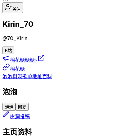
关注
Kirin_70
@
70_Kirin
B站
棉花糖糖糖~
棉花糖
泡泡
树洞
歌单
地址
百科
泡泡
泡泡
回复
树洞投稿
主页资料