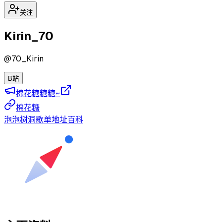
关注
Kirin_70
@
70_Kirin
B站
棉花糖糖糖~
棉花糖
泡泡
树洞
歌单
地址
百科