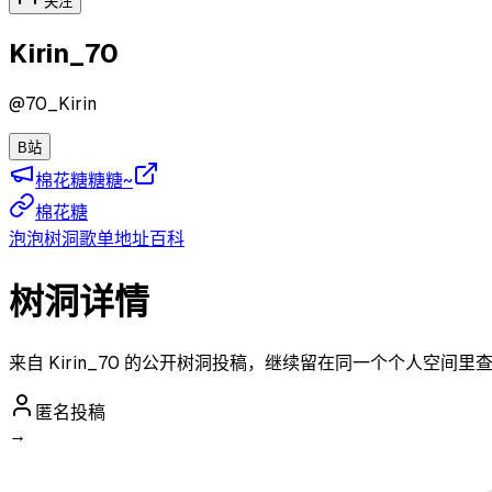
关注
Kirin_70
@
70_Kirin
B站
棉花糖糖糖~
棉花糖
泡泡
树洞
歌单
地址
百科
树洞详情
来自 Kirin_70 的公开树洞投稿，继续留在同一个个人空间里
匿名投稿
→