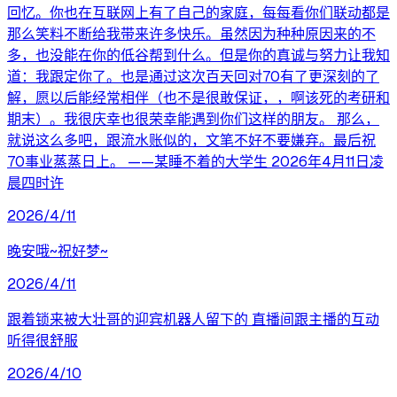
回忆。你也在互联网上有了自己的家庭，每每看你们联动都是
那么笑料不断给我带来许多快乐。虽然因为种种原因来的不
多，也没能在你的低谷帮到什么。但是你的真诚与努力让我知
道：我跟定你了。也是通过这次百天回对70有了更深刻的了
解，愿以后能经常相伴（也不是很敢保证，，啊该死的考研和
期末）。我很庆幸也很荣幸能遇到你们这样的朋友。 那么，
就说这么多吧，跟流水账似的，文笔不好不要嫌弃。最后祝
70事业蒸蒸日上。 ——某睡不着的大学生 2026年4月11日凌
晨四时许
2026/4/11
晚安哦~祝好梦~
2026/4/11
跟着锁来被大壮哥的迎宾机器人留下的 直播间跟主播的互动
听得很舒服
2026/4/10