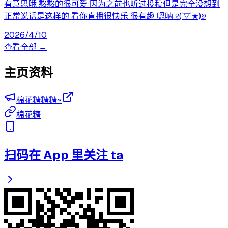
有意思哦 憨憨的很可爱 因为之前也听过投稿但是完全没想到
正常说话是这样的 看你直播很快乐 很有趣 嗯呐 ୧(´▽`★)୭
2026/4/10
查看全部 →
主页资料
棉花糖糖糖~
棉花糖
扫码在 App 里关注 ta