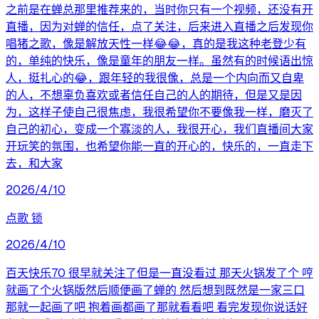
之前是在蝉总那里推荐来的，当时你只有一个视频，还没有开
直播，因为对蝉的信任，点了关注，后来进入直播之后发现你
唱猪之歌，像是解放天性一样😂😂，真的是我这种老登少有
的，单纯的快乐，像是童年的朋友一样。虽然有的时候语出惊
人，挺扎心的😂，跟年轻的我很像，总是一个内向而又自卑
的人，不想辜负喜欢或者信任自己的人的期待，但是又是因
为，这样子使自己很焦虑，我很希望你不要像我一样，磨灭了
自己的初心，变成一个寡淡的人，我很开心，我们直播间大家
开玩笑的氛围，也希望你能一直的开心的，快乐的，一直走下
去，和大家
2026/4/10
点歌 锁
2026/4/10
百天快乐70 很早就关注了但是一直没看过 那天火锅发了个 哼
就画了个火锅版然后顺便画了蝉的 然后想到既然是一家三口
那就一起画了吧 抱着画都画了那就看看吧 看完发现你说话好