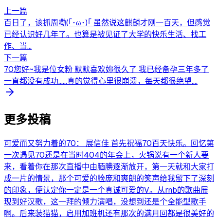
上一篇
百日了，该抓周嘞(｢･ω･)｢ 虽然说这麒麟才刚一百天，但感觉
已经认识好几年了。也算是被见证了大学的快乐生活、找工
作、当...
下一篇
70您好~我是位女粉 默默喜欢妳很久了 我已经备孕三年多了
一直都没有成功......真的觉得心里很崩溃，每天都很绝望....
更多投稿
可爱而又努力着的70： 展信佳 首先祝福70百天快乐。回忆第
一次遇见70还是在当时404的年会上，火锅说有一个新人要
来，看着你在那次直播中由腼腆逐渐放开，第一天就和大家打
成一片的情景，那个可爱的脸庞和爽朗的笑声给我留下了深刻
的印象，便认定你一定是一个真诚可爱的V。从rnb的歌曲展
现到好汉歌，这一拜的倾力演唱，没想到还是个全能型歌手
啊。后来装猫猫，启用加班机还有那次的满月回都是很美好的