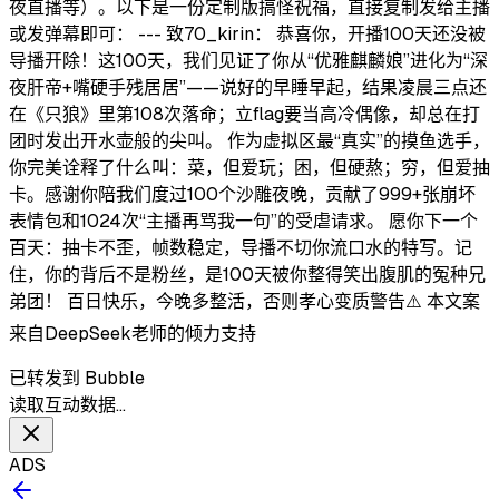
夜直播等）。以下是一份定制版搞怪祝福，直接复制发给主播
或发弹幕即可： --- 致70_kirin： 恭喜你，开播100天还没被
导播开除！这100天，我们见证了你从“优雅麒麟娘”进化为“深
夜肝帝+嘴硬手残居居”——说好的早睡早起，结果凌晨三点还
在《只狼》里第108次落命；立flag要当高冷偶像，却总在打
团时发出开水壶般的尖叫。 作为虚拟区最“真实”的摸鱼选手，
你完美诠释了什么叫：菜，但爱玩；困，但硬熬；穷，但爱抽
卡。感谢你陪我们度过100个沙雕夜晚，贡献了999+张崩坏
表情包和1024次“主播再骂我一句”的受虐请求。 愿你下一个
百天：抽卡不歪，帧数稳定，导播不切你流口水的特写。记
住，你的背后不是粉丝，是100天被你整得笑出腹肌的冤种兄
弟团！ 百日快乐，今晚多整活，否则孝心变质警告⚠️ 本文案
来自DeepSeek老师的倾力支持
已转发到 Bubble
读取互动数据…
ADS