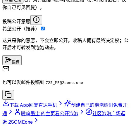
登录/注册
你自己可见回复）。
投稿公开意愿
希望公开（推荐）
这只是你的意愿，不会立即公开。收稿人拥有最终决定权；公
开后才可转发到泡泡动态。
投稿
也可以发邮件投稿到
725_ME
@2some.one
下载 App
回复直达手机
创建自己的泡泡树洞
免费开
通
嗷呜墨尘 的主页
看公开泡泡
社区泡泡广场
逛
逛 2SOMEone