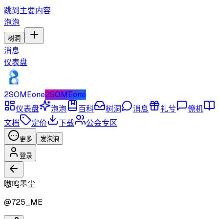
跳到主要内容
泡泡
树洞
消息
仪表盘
2SOMEone
2SOMEone
仪表盘
泡泡
百科
树洞
消息
礼兮
僚机
文档
定价
下载
公会专区
更多
发泡泡
登录
嗷呜墨尘
@
725_ME