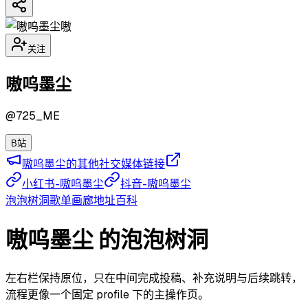
嗷
关注
嗷呜墨尘
@
725_ME
B站
嗷呜墨尘的其他社交媒体链接
小红书-嗷呜墨尘
抖音-嗷呜墨尘
泡泡
树洞
歌单
画廊
地址
百科
嗷呜墨尘 的泡泡树洞
左右栏保持原位，只在中间完成投稿、补充说明与后续跳转，
流程更像一个固定 profile 下的主操作页。