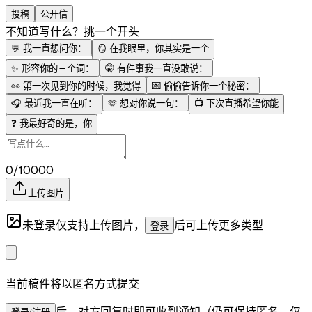
投稿
公开信
不知道写什么？挑一个开头
💬
我一直想问你：
🪞
在我眼里，你其实是一个
✨
形容你的三个词：
🤫
有件事我一直没敢说：
👀
第一次见到你的时候，我觉得
💌
偷偷告诉你一个秘密：
🎧
最近我一直在听：
🫶
想对你说一句：
📺
下次直播希望你能
❓
我最好奇的是，你
0/10000
上传图片
未登录仅支持上传图片，
后可上传更多类型
登录
当前稿件将以匿名方式提交
后，对方回复时即可收到通知（仍可保持匿名，仅