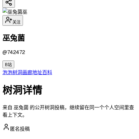
巫
关注
巫兔菌
@
742472
B站
泡泡
树洞
画廊
地址
百科
树洞详情
来自 巫兔菌 的公开树洞投稿，继续留在同一个个人空间里查
看上下文。
匿名投稿