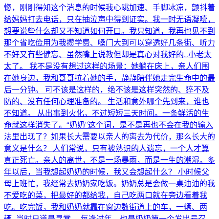
惚，刚刚得知这个消息的时候我心跳加速、手脚冰凉，颤抖着
给妈妈打去电话，只在抽泣声中得到证实。我一时无语凝噎，
想要说些什么却又不知道如何开口。我只知道，我再也见不到
那个省吃俭用为我攒学费、嗓门大到可以穿透好几条街、听力
不好又有些健忘、虽然嘴上说教但却是真心对我好的…小老太
太了。 我不是没有想过这样的场景：她躺在床上，亲人们围
在她身边，我和哥哥拉着她的手，静静陪伴她走完生命中的最
后一分钟。 可不该是这样的，绝不该是这样突然的、猝不及
防的、没有任何心理准备的。 生活和意外哪个先到来，谁也
不知道。 从出事到火化，不过短短三天时间。一条鲜活的生
命就这样消失了。“奶奶”这个词，是不是再也不会在我的输入
法里出现了？如果长大需要以亲人的离去为代价，那么长大的
意义是什么？ 人们常说，只有被熟识的人遗忘，一个人才算
真正死亡。亲人的离世，不是一场暴雨，而是一生的潮湿。多
年以后，当我想起奶奶的时候，我又会想起什么？ 小时候父
母上班忙，我经常去奶奶家吃饭。奶奶总是会做一桌油油的我
不爱吃的菜，把最好的都给我，自己吃两口就在旁边看着我
吃。吃完饭，我和奶奶就靠在窗边数街道上的车，一辆、两
辆…当时只道是寻常。 每逢过年，也是奶奶第一个发出号召，