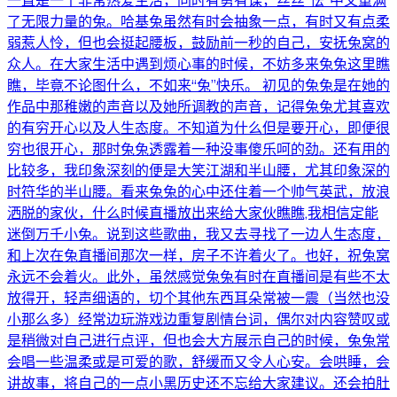
一直是一个非常热爱生活，同时有勇有谋，丝丝“怯”中又重满
了无限力量的兔。哈基兔虽然有时会抽象一点，有时又有点柔
弱惹人怜，但也会挺起腰板，鼓励前一秒的自己，安抚兔窝的
众人。在大家生活中遇到烦心事的时候，不妨多来兔兔这里瞧
瞧，毕竟不论图什么，不如来“兔”快乐。 初见的兔兔是在她的
作品中那稚嫩的声音以及她所调教的声音，记得兔兔尤其喜欢
的有穷开心以及人生态度。不知道为什么但是要开心，即便很
穷也很开心，那时兔兔透露着一种没事傻乐呵的劲。还有用的
比较多，我印象深刻的便是大笑江湖和半山腰，尤其印象深的
时符华的半山腰。看来兔兔的心中还住着一个帅气英武，放浪
洒脱的家伙，什么时候直播放出来给大家伙瞧瞧,我相信定能
迷倒万千小兔。说到这些歌曲，我又去寻找了一边人生态度，
和上次在兔直播间那次一样，房子不许着火了。也好，祝兔窝
永远不会着火。此外，虽然感觉兔兔有时在直播间是有些不太
放得开，轻声细语的，切个其他东西耳朵常被一震（当然也没
小那么多）经常边玩游戏边重复剧情台词，偶尔对内容赞叹或
是稍微对自己进行点评，但也会大方展示自己的时候，兔兔常
会唱一些温柔或是可爱的歌，舒缓而又令人心安。会哄睡，会
讲故事，将自己的一点小黑历史还不忘给大家建议。还会拍肚