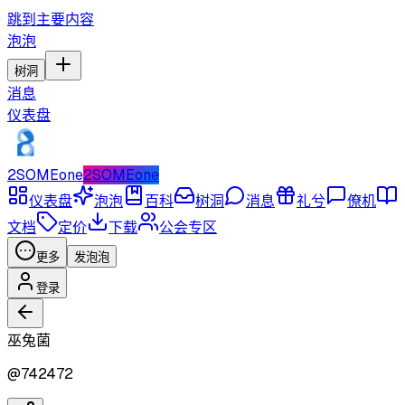
跳到主要内容
泡泡
树洞
消息
仪表盘
2SOMEone
2SOMEone
仪表盘
泡泡
百科
树洞
消息
礼兮
僚机
文档
定价
下载
公会专区
更多
发泡泡
登录
巫兔菌
@
742472