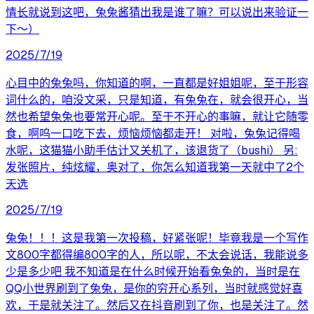
情长就说到这吧，兔兔酱猜出我是谁了嘛？可以说出来验证一
下～）
2025/7/19
心目中的兔兔吗，你知道的啊，一直都是好姐姐呢，至于形容
词什么的，咱没文采，只是知道，有兔兔在，就会很开心，当
然也希望兔兔也要常开心呢。至于不开心的事嘛，就让它随零
食，啊呜一口吃下去，烦恼烦恼都走开！ 对啦，兔兔记得喝
水呢，这猫猫小助手估计又关机了，该退货了（bushi） 另:
发张照片，纯炫耀，奥对了，你怎么知道我第一天就中了2个
天选
2025/7/19
兔兔！！！这是我第一次投稿，好紧张呢！毕竟我是一个写作
文800字都得编800字的人，所以呢，不太会说话，我能说多
少是多少吧 我不知道是在什么时候开始看兔兔的，当时是在
QQ小世界刷到了兔兔，是你的穷开心系列，当时就感觉好喜
欢，于是就关注了。然后又在抖音刷到了你，也是关注了。然