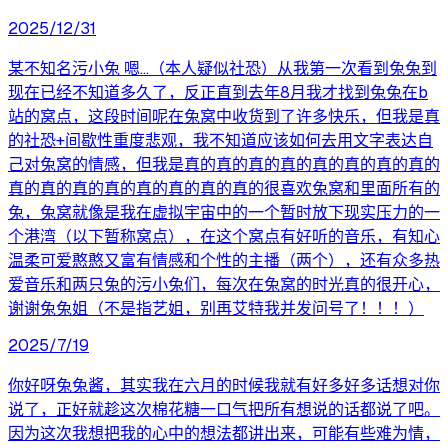
2025/12/31
某不知名污小兔 嗯...（本人疑似社恐）从我第一次看到兔兔到
现在已经不知道多久了，反正直到去年8月我才找到兔兔在b
站的窝点，这段时间呢在兔窝中收货到了许多快乐，但我是真
的社恐+间歇性重度悲观，我不知道应该如何去用文字表达自
己对兔窝的情感，但我是真的真的真的真的真的真的真的真的
真的真的真的真的真的真的真的真的很喜欢兔窝和里面所有的
兔，兔窝就像是我在虚拟宇宙中的一个暂时放下现实压力的一
个港湾（以下暂称窝点），在这个窝点有好听的音乐，有知心
温柔可爱憨憨又富有情感和个性的主播（两个），还有众多热
爱音乐和两只兔的污小兔们，每次在兔窝的时光真的很开心，
谢谢兔兔姐（不是指艺姐，别再艾特我并发问号了！！！）
2025/7/19
你好呀兔兔酱，其实我在六月的时候我就有好多好多话想对你
说了，正好就趁这次棉花糖一口气把所有想说的话都说了吧。
因为这次我想把我的心中的想法都讲出来，可能有些难为情，