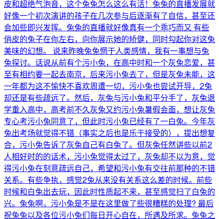
皮和超绝气泡音，这个兔兔怎么这么有活！兔兔的直播发展就
好像一个初次演讲的孩子在几次参与后逐渐有了自信，甚至还
会加些即兴发挥。兔兔的直播就好像真有一个乖巧而又 有些
俏皮的兔子在你左右，向你展示她的矫健，同时勾起你对这兔
美味的幻想。 说来昨晚兔兔惘于人类感情，我有一事想与兔
兔探讨。话说从前有个污小兔，在高中时和一个灰兔恋爱，甚
至有相约要一起去南京，后来污小兔去了，但是灰兔未能，这
一年都为这不愉快不喜欢周遭一切，污小兔也尝试开导，2兔
却还是有些疏远了。然后，灰兔与污小兔和平分手了，灰兔退
学重入高中，高考前不久灰兔又约污小兔暑假会面，想让灰兔
专心考污小兔同意了，但此时污小兔已经有了一白兔。今年灰
兔出考场就觉得不错（事实之后也是乐于接受的），提出想复
合，污小兔告诉了灰兔自己有白兔了。但灰兔任然讲些以前2
人相好时的的话术，污小兔觉得太过了，灰兔却不以为意，觉
得污小兔在刻意疏远自己，希望和污小兔有交往前那种的不错
关系。有些争执，感觉2兔从来没有关系这么差的时候。前些
时候和白兔出去玩，因此时性质起不来，甚至感觉扫了白兔的
兴。兔兔啊，污小兔是不是在这里做了些很糟糕的处理? 最后
祝兔兔以及各位污小兔们每日开心自在，所遇及所求。兔兔之