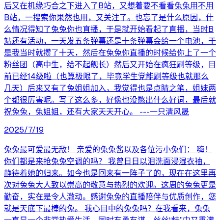
后又在机缘巧合之下进入了B站，又想着要不看看兔兔用不用
B站，一搜索你果然也用，又关注了。也忘了是什么原因，什
么情况得知了兔兔你也直播，于是就开始看起了直播，当时B
站还有活动，一天发五条弹幕还是十条弹幕会给一个电池，于
是我当时就攒了十天，然后在兔兔你直播的时候给你上了一个
粉丝团（高中生，给不起舰长）然后又开始在疯狂刷等级，目
前已经14级啦（也算极限了，毕竟学生党能刷等级也就那么
几天）后来又有了兔姐姐加入，我觉得也是点睛之笔，姐妹两
个都很厉害呢。写了这么多，好像也没憋出什么好词，最后就
祝兔兔，兔姐姐，还有大家天天开心。 ---一只清风晟
2025/7/19
兔兔最可爱最无敌！ 亲爱的兔兔酱以及各位污小兔们： 嗨！
你们都是来抢兔兔空调的吗？ 我曾日日以泪洗面浸湿衣袖，
静待着她的归来。如今也是回来有一阵子了的，现在在这里再
次对兔兔大人致以崇高的敬意与热烈的欢迎。这周的兔兔更是
勤奋，实在是令人激动。感谢兔兔的直播陪伴与优质创作，您
就是天底下最棒的兔。 我心目中的兔兔吗？在我看来，兔兔