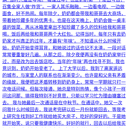
召集全家人做“炸货”。一家人其乐融融，一边看电视、一边做
面食，好不热闹。每年除夕，奶奶都会带我和哥哥去大商场，
带着她珍藏多年的优惠卡。也是在这天晚上，奶奶会做一桌丰
盛的饭菜，再从冰箱里拿出不知珍藏了多久的饮料给我和哥哥
喝，饭后再给我和哥哥两个大红包。记得当时，每年只有去奶
奶家才叫真正的过年，才最有“年味”。 不知道从什么时候开
始，奶奶开始变得耳背，和她说过的话也记不太清，一段对话
常常要重复好几遍。从那之后，除夕夜便再没有在奶奶家举行
过，而是改为出去饭店吃。当年的“年味”再也找寻不到，我也
意识到，奶奶开始变老了。 上了大学以后，我到了离家遥远
的城市，与家里人的联系也在渐渐变少。也许是和父亲有矛盾
的缘故，我便把这矛盾转移到奶奶身上，常常一学期就只打一
次电话问候。但每次接通，她总是特别热情，像个小孩子一样
问这问那，搞得我特别不好意思，只能以学习忙为理由搪塞过
去。 我与她最后一次通话是在中秋节。在通话中，她又一次
问我什么时候回去，我说考完研以后一月份就能回去，等我考
上研究生找到好工作就给她买大房子，吃好的穿好的。于是她
就开始笑，说只要我健康快乐，好好的就行，回去以后给我买