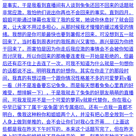
是事实，于是我看到直播间有人谈到兔兔还回不回来的话题就
非常应激，我怕他们说出你再也不会回来的事实。直到四月，
姐姐可能通过弹幕也发现了我的反常，她说你休息好了就会回
来，让大家不用过多担心，从那时候我才慢慢的缓过难受的情
绪。我想的是你可能最快也要到暑假才回来，可没想到五一就
回来了，当时看到周表时的我既高兴又害怕，高兴是因为你终
于回来了，而害怕是因为你走后我应激的事情会不会被你知道
而讨厌我，所以你回来的那晚要连麦我一开始是拒绝的，但最
后还有忍不住上去连了一次，可我不知道为什么就是一句想你
的话都说不出，明明我真的好想你。其实在你走了的那段时
间，我真的有想过换一个跟你情况性格差不多的可爱萝莉v看
一看（并不是准备要忘记兔兔，而是每天想着兔兔心里真的好
难受，想排解一下），于是我就去了兔兔的好朋友萌萌的直播
间，可我发现并不是一个可爱的萝莉v就能代替你，你在我心
中早已留下了属于“巫兔菌”的专属烙印。还有一点我一直都不
明白，像我这种粉你和姐姐两个人，并没有把心思全放到一个
人身上做到单推的，会不会让你们对我心生芥蒂......（上面这
些都是我在昨天下午时写的，本来这个话题写完了，但在昨天