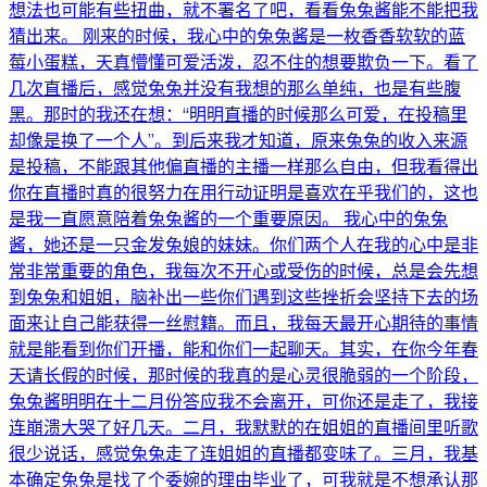
想法也可能有些扭曲，就不署名了吧，看看兔兔酱能不能把我
猜出来。 刚来的时候，我心中的兔兔酱是一枚香香软软的蓝
莓小蛋糕，天真懵懂可爱活泼，忍不住的想要欺负一下。看了
几次直播后，感觉兔兔并没有我想的那么单纯，也是有些腹
黑。那时的我还在想：“明明直播的时候那么可爱，在投稿里
却像是换了一个人”。到后来我才知道，原来兔兔的收入来源
是投稿，不能跟其他偏直播的主播一样那么自由，但我看得出
你在直播时真的很努力在用行动证明是喜欢在乎我们的，这也
是我一直愿意陪着兔兔酱的一个重要原因。 我心中的兔兔
酱，她还是一只金发兔娘的妹妹。你们两个人在我的心中是非
常非常重要的角色，我每次不开心或受伤的时候，总是会先想
到兔兔和姐姐，脑补出一些你们遇到这些挫折会坚持下去的场
面来让自己能获得一丝慰籍。而且，我每天最开心期待的事情
就是能看到你们开播，能和你们一起聊天。其实，在你今年春
天请长假的时候，那时候的我真的是心灵很脆弱的一个阶段，
兔兔酱明明在十二月份答应我不会离开，可你还是走了，我接
连崩溃大哭了好几天。二月，我默默的在姐姐的直播间里听歌
很少说话，感觉兔兔走了连姐姐的直播都变味了。三月，我基
本确定兔兔是找了个委婉的理由毕业了，可我就是不想承认那