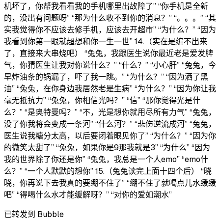
机坏了，你帮我看看我的手机哪里出故障了” “你手机是全新
的，没出有问题呀” “那为什么收不到你的消息？” “。。。” “其
实我觉得你不应该去修手机，应该去开超市” “为什么？” “因为
我看到你第一眼就超想和你一生一世” 14.（实在是编不出来
了，直接来大串烧吧） “兔兔，我跟医生说你最近老是爱发脾
气，你猜医生让我对你说什么？” “什么？” “小心肝” “兔兔，今
早炸油条的锅漏了，吓了我一跳。” “为什么？” “因为洒了黑
油” “兔兔，在你身边我居然老是生病” “为什么？” “因为你让我
毫无抵抗力” “兔兔，你相信光吗？” “信” “那你觉得光是什
么？” “是奥特曼吗？” “不，光是想你就用尽所有力气” “兔兔，
没了你我将会变成一条河” “什么河？” “悲伤逆流成河” “兔兔，
医生说我糖分太高，以后要闭着眼见你了” “为什么？” “因为你
的微笑太甜了” “兔兔，如果你是9那我就是3” “为什么” “因为
我的世界除了你还是你” “兔兔，我总是一个人emo” “emo什
么？” “一个人默默的想你” 15.（兔兔读完上面十四个后） “晓
晓，你再说下去我真的要绷不住了” “绷不住了就喝点儿水缓缓
吧” “得喝什么水才能缓解呀？” “对你的爱如潮水”
已转发到 Bubble