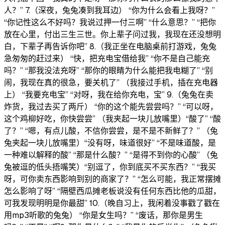
人？” 7.（深夜，兔兔凑到我耳边） “你为什么会看上我呀？”
“你记性这么不好吗？我说过押一付三啊” “什么意思？” “把你
放在心里，付出三生三世。你上辈子问过我，我现在还没想明
白，下辈子再告诉你吧” 8.（我正坐在电脑桌前打游戏，兔兔
急匆匆的赶过来） “快，把充电宝借给我” “你不是自己能充
吗？” “那我没法充呀” “那你的眼睛为什么能把我电糊了” “别
闹，我现在真的很急，要关机了” （我接过手机，插在充电器
上） “我要充电宝” “对呀，我在给你充电，宝” 9.（兔兔在卖
炸货，我过去买了两斤） “你的这个能先尝尝吗？” “可以呀，
这个鸡柳好吃，你快尝尝” （我夹起一块儿放嘴里）“酸了” “酸
了？” “嗯，有点儿酸，不信你尝尝，是不是不新鲜了？” （兔
兔夹起一块儿放嘴里）“没有呀，味道很好” “不是味道酸，是
一种难以解释的酸” “那是什么酸？” “是得不到你的心酸” （兔
兔被逗的低头捂嘴笑）“别逗了，你到底买不买东西？” “我买
呀，可你卖东西影响到别的商家了？” “怎么可能，我正常摆摊
怎么影响了呀” “隔壁西瓜摊老板说没有任何东西比他的瓜甜，
可我发现明明是你最甜” 10.（晚自习上，我闲着没事戳了戳在
用mp3听歌的兔兔） “你是女生吗？” “废话，那你是男生