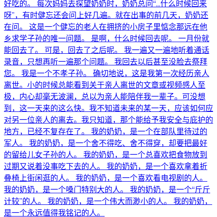
好吃的。 每次妈妈去探望奶奶时，奶奶总问“…什么时候回来
呀”，有时健忘还会问上好几遍。就在出事的前几天，奶奶还
在问。 这是一个健忘的老人在拥挤的小房子里惦念那远在他
乡求学子孙的唯一问题。 是啊，什么时候回去呢。 一月份就
能回去了。 可是，回去了之后呢。 我一遍又一遍地听着通话
录音，只想再听一遍那个问题。 我回去以后甚至没脸去祭拜
您。 我是一个不孝子孙。 确切地说，这是我第一次经历亲人
离世。小的时候总能看到关于亲人离世的文章或视频感人至
极，内心却毫无波澜，总以为亲人能陪伴我一辈子。可没想
到，这一天来的这么快。我不知道未来的某一天，应该如何应
对另一位亲人的离去。我只知道，那个能给予我安全与庇护的
地方，已经不复存在了。 我的奶奶，是一个在部队里待过的
军人。 我的奶奶，是一个舍不得吃、舍不得穿，却要把最好
的留给儿女子孙的人。 我的奶奶，是一个总喜欢把食物放到
过期又说着没事吃下去的人。 我的奶奶，是一个喜欢拿着折
叠椅上街闲逛的人。 我的奶奶，是一个喜欢看电视剧的人。
我的奶奶，是一个嗓门特别大的人。 我的奶奶，是一个“斤斤
计较”的人。 我的奶奶，是一个伟大而渺小的人。 我的奶奶，
是一个永远值得我铭记的人。