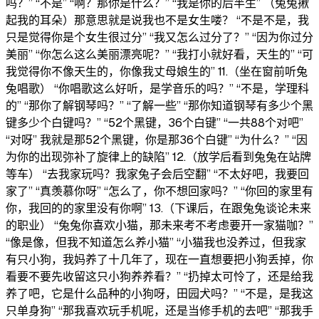
吗？” “不是” “啊？那你是什么？” “我是你的后半生” （兔兔揪
起我的耳朵）那意思就是说我也不是女生喽？ “不是不是，我
只是觉得你是个女生很过分” “我又怎么过分了？” “因为你过分
美丽” “你怎么这么美丽漂亮呢？” “我打小就好看，天生的” “可
我觉得你不像天生的，你像我丈母娘生的” 11.（坐在窗前听兔
兔唱歌） “你唱歌这么好听，是学音乐的吗？” “不是，学理科
的” “那你了解钢琴吗？” “了解一些” “那你知道钢琴有多少个黑
键多少个白键吗？” “52个黑键，36个白键” “一共88个对吧”
“对呀” 我就是那52个黑键，你是那36个白键” “为什么？” “因
为你的出现弥补了旋律上的缺陷” 12.（放学后看到兔兔在站牌
等车） “去我家玩吗？我家兔子会后空翻” “不太好吧，我要回
家了” “真羡慕你呀” “怎么了，你不想回家吗？” “你回的家里有
你，我回的的家里没有你啊” 13.（下课后，在跟兔兔谈论未来
的职业） “兔兔你喜欢小猫，那未来考不考虑要开一家猫咖？”
“像是像，但我不知道怎么养小猫” “小猫我也没养过，但我家
有只小狗，我妈养了十几年了，现在一直想要把小狗丢掉，你
看要不要先收留这只小狗养养看？” “扔掉太可怜了，还是给我
养了吧，它是什么品种的小狗呀，田园犬吗？” “不是，是我这
只单身狗” “那我喜欢玩手机呢，还是当修手机的去吧” “那我手