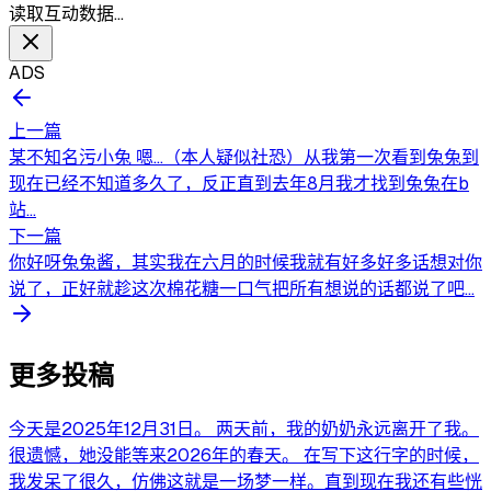
读取互动数据…
ADS
上一篇
某不知名污小兔 嗯...（本人疑似社恐）从我第一次看到兔兔到
现在已经不知道多久了，反正直到去年8月我才找到兔兔在b
站...
下一篇
你好呀兔兔酱，其实我在六月的时候我就有好多好多话想对你
说了，正好就趁这次棉花糖一口气把所有想说的话都说了吧...
更多投稿
今天是2025年12月31日。 两天前，我的奶奶永远离开了我。
很遗憾，她没能等来2026年的春天。 在写下这行字的时候，
我发呆了很久，仿佛这就是一场梦一样。直到现在我还有些恍