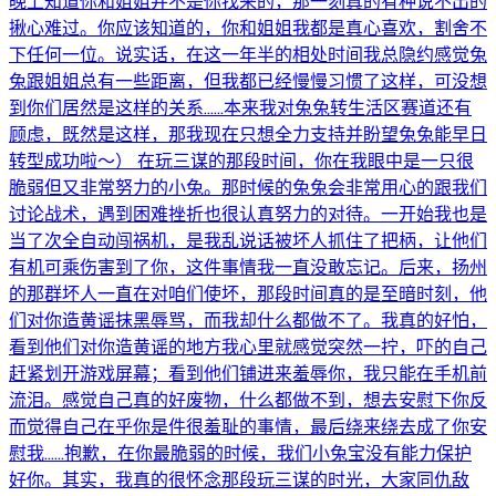
晚上知道你和姐姐并不是你找来的，那一刻真的有种说不出的
揪心难过。你应该知道的，你和姐姐我都是真心喜欢，割舍不
下任何一位。说实话，在这一年半的相处时间我总隐约感觉兔
兔跟姐姐总有一些距离，但我都已经慢慢习惯了这样，可没想
到你们居然是这样的关系......本来我对兔兔转生活区赛道还有
顾虑，既然是这样，那我现在只想全力支持并盼望兔兔能早日
转型成功啦～） 在玩三谋的那段时间，你在我眼中是一只很
脆弱但又非常努力的小兔。那时候的兔兔会非常用心的跟我们
讨论战术，遇到困难挫折也很认真努力的对待。一开始我也是
当了次全自动闯祸机，是我乱说话被坏人抓住了把柄，让他们
有机可乘伤害到了你，这件事情我一直没敢忘记。后来，扬州
的那群坏人一直在对咱们使坏，那段时间真的是至暗时刻，他
们对你造黄谣抹黑辱骂，而我却什么都做不了。我真的好怕，
看到他们对你造黄谣的地方我心里就感觉突然一拧，吓的自己
赶紧划开游戏屏幕；看到他们铺进来羞辱你，我只能在手机前
流泪。感觉自己真的好废物，什么都做不到，想去安慰下你反
而觉得自己在乎你是件很羞耻的事情，最后绕来绕去成了你安
慰我......抱歉，在你最脆弱的时候，我们小兔宝没有能力保护
好你。其实，我真的很怀念那段玩三谋的时光，大家同仇敌