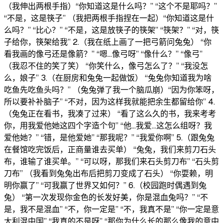
（我伸出两根手指）“你知道这是什么吗？” “这个不是耶吗？”
“不是，这是筷子” （我把两根手指捏在一起）“你知道这是什
么吗？” “比心？” “不是，这是放筷子的筷架” “筷架？” “对，筷
子给你，筷架给我” 2.（我在纸上画了一把弓箭问兔兔） “你
看我画的像弓还是像箭？” “嗯...像弓呀” “像什么？” “像弓”
（我忍不住的笑了笑） “你笑什么，像弓怎么了？” “我没怎
么，娘子” 3.（在厨房和兔兔一起做饭） “兔兔你知道我为啥
吃鱼先吃鱼头吗？” （兔兔弹了我一个脑瓜崩）“因为你笨呀，
所以要补补脑子” “不对，因为这样我就能把余生都留给你” 4.
（兔兔正在看书，我凑了过来） “看了这么久的书，我来考考
你，用我爱他她这四个字造个句” “他...我爱...这怎么组呀？我
爱他她？” “错，是他爱她” “那我呢？” “我爱你啊” 5.（跟兔兔
在餐馆吃完饭后，正商量谁去买单） “兔兔，我们来剪刀石头
布，谁输了谁买单。” “可以呀，那我们来石头剪刀布” “石头剪
刀布” （我看到兔兔出布后把剪刀变成了石头） “你耍赖，明
明你赢了” “可我赢了世界又如何？” 6.（校园跑时偶遇到兔
兔） “第一次发现你金色的长发好美，你是混血兔吗？” “不
是，我不是混血” “不，你一定是” “不，我真不是” “你一定是意
大利混中国” “我真的不是呀” “那你为什么长的那么像我的意中