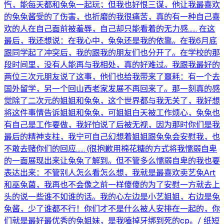
忾，能每天都和兔兔一起玩；但我也好恨三谋，他让我最喜欢
的兔兔酱受的了伤害，也折磨的我很痛苦，真的有一种自己喜
欢的人在自己面前被羞辱，自己却只能看着的无力感...... 在这
最后，我还想说：在我心中，兔兔还是我的依靠。在我6月底
跟同学起了冲突后，我的跟我的朋友们也分开了。在学校的那
段时间里，没有人能再与我相处，真的好难过。我跟我最好的
两位三次元朋友说了这事，他们也给我带来了噩耗：有一个去
国外留学，另一个回山西老家发展不再回来了。那一刻真的感
觉除了二次元的姐姐和兔兔，这个世界都与我无关了，我好想
将这件事情告诉姐姐和兔兔，可姐姐白天被工作烦心，兔兔也
有自己是工作要做，我好怕说了后被无视，因为那时你们是我
最后的精神支柱，我宁可自己幻想着姐姐跟兔兔会安慰我，也
不敢去赌你们的回应...... (很抱歉用棉花糖的方式将我懦弱自卑
的一面展现出来让兔兔了解到。但不管多么懦弱自卑的我也要
表达出来：不管别人怎么看怎么想，我就是最喜欢卖艺兔Art
和巫兔菌，我再也不会像之前一样傻傻的为了安慰一方就去上
头的说一些谁不如谁的话。我的心左边是小艺姐姐，右边是兔
兔酱，少了谁都不行！你们才不是什么被人安排在一起的，你
们就是最好最优秀的兔姐妹，是我嗑掉牙绑到死的cp。/ 纸短