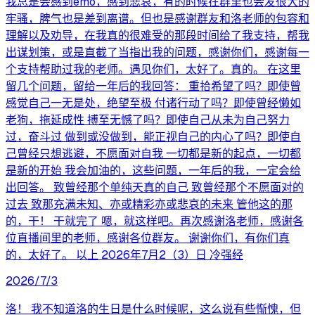
我总是会感到emo，感到悲哀，有的时候在群里也会发很大的
牢骚，脾气也是差到离谱。但也是感谢群友和洛老师的包容和
理解以及劝导，在我真的很难受的那段时间给了我支持，帮我
出谋划策，或是直截了当指出我的问题，感谢你们，感谢每一
个支持帮助过我的老师。遇见你们，太好了。真的。 在这里
留几个问题，留给一年后的我回答： 重拾希望了吗？即使曾
感觉自己一无是处，绝望至极 付诸行动了吗？即使曾经懒如
老狗，拖延成性 搏至无憾了吗？即使自己从未为自己努力
过，奋斗过 做到或没做到，能正视自己的内心了吗？即使自
己曾经只想逃避，不愿面对自我 一切都是新的起点，一切都
是新的开始 我会加油的，这些问题，一年后的我，一定会给
出回答。 致曾经那个单纯天真的自己 致曾经那个不愿面对的
过去 致那充满未知、亦或精彩亦或悲哀的未来 管他这的那
的，干！ 干就完了 嗯，就这样吧。再次感谢洛老师，感谢各
位直播间里的老师，感谢各位群友。 谢谢你们，有你们真
的，太好了。 以上 2026年7月2（3）日 冷强经
2026/7/3
洛！ 我不知道洛的生日是什么时候呢，这么说有些惭愧，但