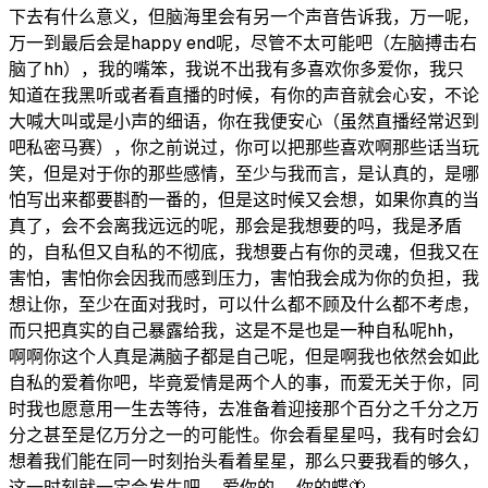
下去有什么意义，但脑海里会有另一个声音告诉我，万一呢，
万一到最后会是happy end呢，尽管不太可能吧（左脑搏击右
脑了hh），我的嘴笨，我说不出我有多喜欢你多爱你，我只
知道在我黑听或者看直播的时候，有你的声音就会心安，不论
大喊大叫或是小声的细语，你在我便安心（虽然直播经常迟到
吧私密马赛），你之前说过，你可以把那些喜欢啊那些话当玩
笑，但是对于你的那些感情，至少与我而言，是认真的，是哪
怕写出来都要斟酌一番的，但是这时候又会想，如果你真的当
真了，会不会离我远远的呢，那会是我想要的吗，我是矛盾
的，自私但又自私的不彻底，我想要占有你的灵魂，但我又在
害怕，害怕你会因我而感到压力，害怕我会成为你的负担，我
想让你，至少在面对我时，可以什么都不顾及什么都不考虑，
而只把真实的自己暴露给我，这是不是也是一种自私呢hh，
啊啊你这个人真是满脑子都是自己呢，但是啊我也依然会如此
自私的爱着你吧，毕竟爱情是两个人的事，而爱无关于你，同
时我也愿意用一生去等待，去准备着迎接那个百分之千分之万
分之甚至是亿万分之一的可能性。你会看星星吗，我有时会幻
想着我们能在同一时刻抬头看着星星，那么只要我看的够久，
这一时刻就一定会发生吧。 爱你的， 你的蝶🦋