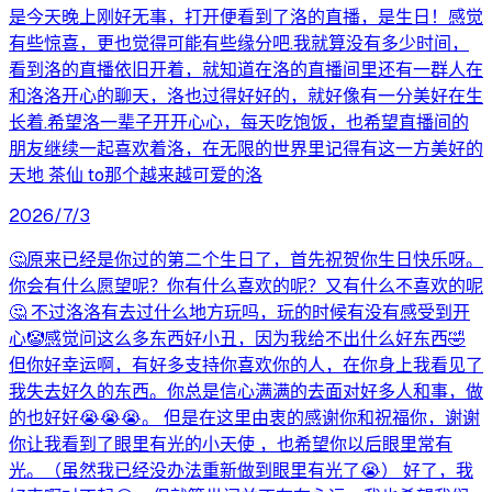
是今天晚上刚好无事，打开便看到了洛的直播，是生日！感觉
有些惊喜，更也觉得可能有些缘分吧.我就算没有多少时间，
看到洛的直播依旧开着，就知道在洛的直播间里还有一群人在
和洛洛开心的聊天，洛也过得好好的，就好像有一分美好在生
长着.希望洛一辈子开开心心，每天吃饱饭，也希望直播间的
朋友继续一起喜欢着洛，在无限的世界里记得有这一方美好的
天地 茶仙 to那个越来越可爱的洛
2026/7/3
🤔原来已经是你过的第二个生日了，首先祝贺你生日快乐呀。
你会有什么愿望呢？你有什么喜欢的呢？又有什么不喜欢的呢
🤔 不过洛洛有去过什么地方玩吗，玩的时候有没有感受到开
心🤡感觉问这么多东西好小丑，因为我给不出什么好东西🤣
但你好幸运啊，有好多支持你喜欢你的人，在你身上我看见了
我失去好久的东西。你总是信心满满的去面对好多人和事，做
的也好好😭😭😭。 但是在这里由衷的感谢你和祝福你，谢谢
你让我看到了眼里有光的小天使 ，也希望你以后眼里常有
光。（虽然我已经没办法重新做到眼里有光了😭） 好了，我