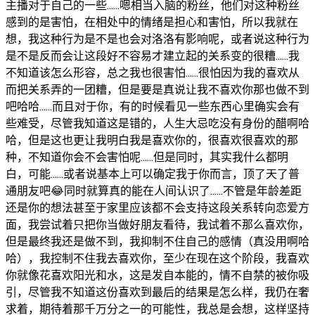
主播对于自己的一些……嗯相当入脑的粉丝，他们对这种粉丝
感到的是害怕，在相处中的情绪是担心和害怕，所以我就在
想，我这种行为是不是也会对洛洛有影响呢，或者说这种行为
是不是反而会让这段好不容易才建立起的关系变的很糟……我
不知道该怎么形容，总之我也很害怕……很怕因为我的喜欢从
而把关系弄的一团糟，但是要是真说让我不喜欢你那也做不到
吧哈哈……而且对于你，有的时候看见一些东西心里确实会有
些难受，尽管我知道这是错的，人生大忌吃没有身份的醋啊哈
哈，但是这也更让我明白我是喜欢你的，很喜欢很喜欢的那
种，不知道你会不会害怕呢……但是同时，其实我什么都明
白，可能……或者说基本上可以确定我于你而言，顶了天了普
通朋友吧😂同时就算真的能在人间认识了……不管是年龄差距
还是你的想法甚至于家里应该都不会支持这段关系转向恋爱方
面，我尝试着只把你当做好朋友看待，我试着不那么喜欢你，
但是最终我还是做不到，我抑制不住自己的感情（真没用啊哈
哈），我控制不住我去喜欢你，至少在现在这个阶段，我喜欢
你就像花喜欢阳光和水，这是发自本能的，情不自禁的被你吸
引，尽管我不知道这份喜欢到最后的结果是怎么样，我仍在奢
求着，期待着那千万分之一的可能性，我总是会想，这样坚持