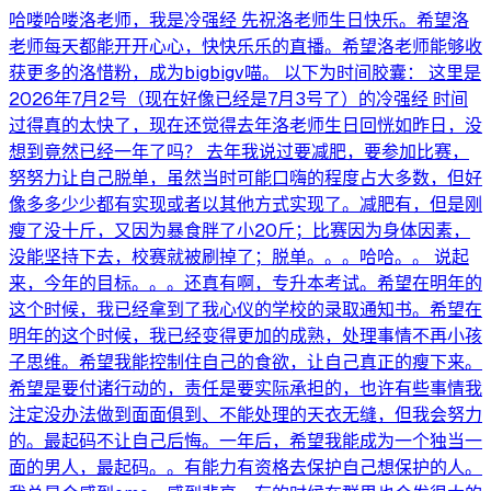
哈喽哈喽洛老师，我是冷强经 先祝洛老师生日快乐。希望洛
老师每天都能开开心心，快快乐乐的直播。希望洛老师能够收
获更多的洛惜粉，成为bigbigv喵。 以下为时间胶囊： 这里是
2026年7月2号（现在好像已经是7月3号了）的冷强经 时间
过得真的太快了，现在还觉得去年洛老师生日回恍如昨日，没
想到竟然已经一年了吗？ 去年我说过要减肥，要参加比赛，
努努力让自己脱单，虽然当时可能口嗨的程度占大多数，但好
像多多少少都有实现或者以其他方式实现了。减肥有，但是刚
瘦了没十斤，又因为暴食胖了小20斤；比赛因为身体因素，
没能坚持下去，校赛就被刷掉了；脱单。。。哈哈。。 说起
来，今年的目标。。。还真有啊，专升本考试。希望在明年的
这个时候，我已经拿到了我心仪的学校的录取通知书。希望在
明年的这个时候，我已经变得更加的成熟，处理事情不再小孩
子思维。希望我能控制住自己的食欲，让自己真正的瘦下来。
希望是要付诸行动的，责任是要实际承担的，也许有些事情我
注定没办法做到面面俱到、不能处理的天衣无缝，但我会努力
的。最起码不让自己后悔。一年后，希望我能成为一个独当一
面的男人，最起码。。有能力有资格去保护自己想保护的人。