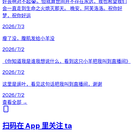
好丧啊对不起😭。但就算世间并不存在永远，我也希望我们
会一直走到生命之火熄灭那天。 晚安，阿芙洛洛。祝你好
梦，祝你好运
2026/7/3
瘦了没，腹肌发给小羊没
2026/7/2
《你知道我是谁我想说什么，看到这只小羊把我叫到直播间》
2026/7/2
这里是遥叶，看见这句话把我叫到直播间，谢谢
2026/7/2
查看全部 →
扫码在 App 里关注 ta