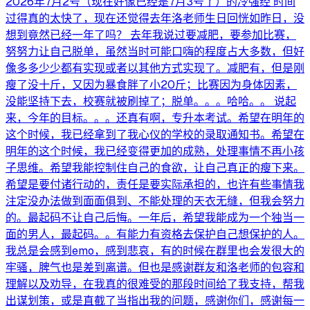
2026年7月2号（现在好像已经是7月3号了）的冷强经 时间
过得真的太快了，现在还觉得去年洛老师生日回恍如昨日，没
想到竟然已经一年了吗？ 去年我说过要减肥，要参加比赛，
努努力让自己脱单，虽然当时可能口嗨的程度占大多数，但好
像多多少少都有实现或者以其他方式实现了。减肥有，但是刚
瘦了没十斤，又因为暴食胖了小20斤；比赛因为身体因素，
没能坚持下去，校赛就被刷掉了；脱单。。。哈哈。。 说起
来，今年的目标。。。还真有啊，专升本考试。希望在明年的
这个时候，我已经拿到了我心仪的学校的录取通知书。希望在
明年的这个时候，我已经变得更加的成熟，处理事情不再小孩
子思维。希望我能控制住自己的食欲，让自己真正的瘦下来。
希望是要付诸行动的，责任是要实际承担的，也许有些事情我
注定没办法做到面面俱到、不能处理的天衣无缝，但我会努力
的。最起码不让自己后悔。一年后，希望我能成为一个独当一
面的男人，最起码。。有能力有资格去保护自己想保护的人。
我总是会感到emo，感到悲哀，有的时候在群里也会发很大的
牢骚，脾气也是差到离谱。但也是感谢群友和洛老师的包容和
理解以及劝导，在我真的很难受的那段时间给了我支持，帮我
出谋划策，或是直截了当指出我的问题，感谢你们，感谢每一