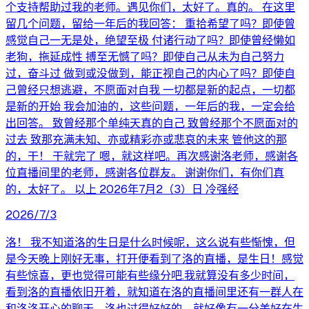
个支持帮助过我的老师。遇见你们，太好了。真的。 在这里
留几个问题，留给一年后的我回答： 重拾希望了吗？即使曾
感觉自己一无是处，绝望至极 付诸行动了吗？即使曾经懒如
老狗，拖延成性 搏至无憾了吗？即使自己从未为自己努力
过，奋斗过 做到或没做到，能正视自己的内心了吗？即使自
己曾经只想逃避，不愿面对自我 一切都是新的起点，一切都
是新的开始 我会加油的，这些问题，一年后的我，一定会给
出回答。 致曾经那个单纯天真的自己 致曾经那个不愿面对的
过去 致那充满未知、亦或精彩亦或悲哀的未来 管他这的那
的，干！ 干就完了 嗯，就这样吧。再次感谢洛老师，感谢各
位直播间里的老师，感谢各位群友。 谢谢你们，有你们真
的，太好了。 以上 2026年7月2（3）日 冷强经
2026/7/3
洛！ 我不知道洛的生日是什么时候呢，这么说有些惭愧，但
是今天晚上刚好无事，打开便看到了洛的直播，是生日！感觉
有些惊喜，更也觉得可能有些缘分吧.我就算没有多少时间，
看到洛的直播依旧开着，就知道在洛的直播间里还有一群人在
和洛洛开心的聊天，洛也过得好好的，就好像有一分美好在生