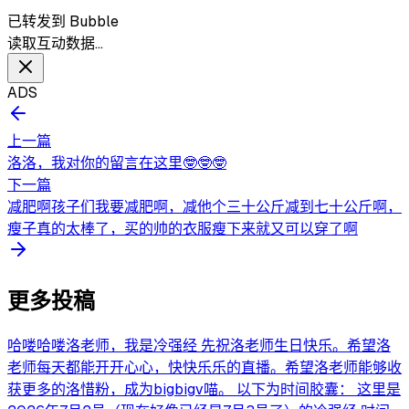
已转发到 Bubble
读取互动数据…
ADS
上一篇
洛洛，我对你的留言在这里🤓🤓🤓
下一篇
减肥啊孩子们我要减肥啊，减他个三十公斤减到七十公斤啊，
瘦子真的太棒了，买的帅的衣服瘦下来就又可以穿了啊
更多投稿
哈喽哈喽洛老师，我是冷强经 先祝洛老师生日快乐。希望洛
老师每天都能开开心心，快快乐乐的直播。希望洛老师能够收
获更多的洛惜粉，成为bigbigv喵。 以下为时间胶囊： 这里是