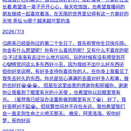
长着.希望洛一辈子开开心心，每天吃饱饭，也希望直播间的
朋友继续一起喜欢着洛，在无限的世界里记得有这一方美好的
天地 茶仙 to那个越来越可爱的洛
2026/7/3
🤔原来已经是你过的第二个生日了，首先祝贺你生日快乐呀。
你会有什么愿望呢？你有什么喜欢的呢？又有什么不喜欢的呢
🤔 不过洛洛有去过什么地方玩吗，玩的时候有没有感受到开
心🤡感觉问这么多东西好小丑，因为我给不出什么好东西🤣
但你好幸运啊，有好多支持你喜欢你的人，在你身上我看见了
我失去好久的东西。你总是信心满满的去面对好多人和事，做
的也好好😭😭😭。 但是在这里由衷的感谢你和祝福你，谢谢
你让我看到了眼里有光的小天使 ，也希望你以后眼里常有
光。（虽然我已经没办法重新做到眼里有光了😭） 好了，我
好丧啊对不起😭。但就算世间并不存在永远，我也希望我们
会一直走到生命之火熄灭那天。 晚安，阿芙洛洛。祝你好
梦，祝你好运