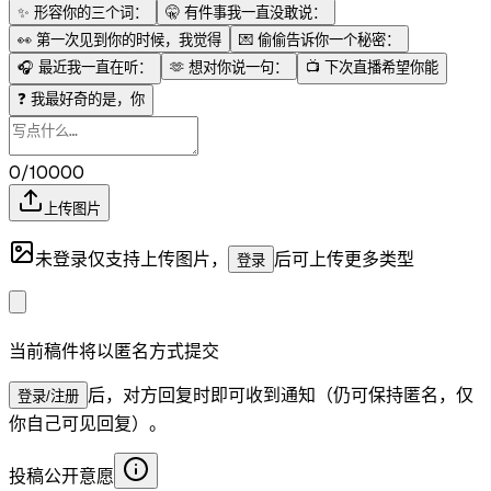
✨
形容你的三个词：
🤫
有件事我一直没敢说：
👀
第一次见到你的时候，我觉得
💌
偷偷告诉你一个秘密：
🎧
最近我一直在听：
🫶
想对你说一句：
📺
下次直播希望你能
❓
我最好奇的是，你
0/10000
上传图片
未登录仅支持上传图片，
后可上传更多类型
登录
当前稿件将以匿名方式提交
后，对方回复时即可收到通知（仍可保持匿名，仅
登录/注册
你自己可见回复）。
投稿公开意愿