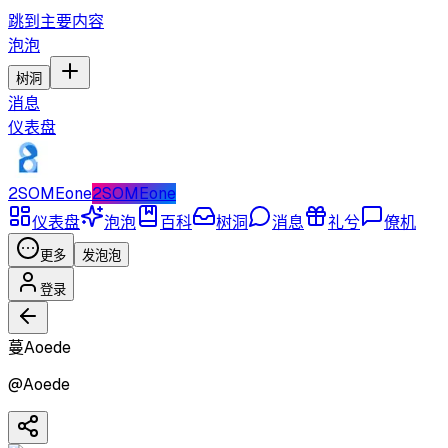
跳到主要内容
泡泡
树洞
消息
仪表盘
2SOMEone
2SOMEone
仪表盘
泡泡
百科
树洞
消息
礼兮
僚机
更多
发泡泡
登录
蔓Aoede
@
Aoede