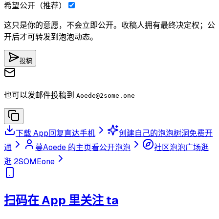
希望公开（推荐）
这只是你的意愿，不会立即公开。收稿人拥有最终决定权；公
开后才可转发到泡泡动态。
投稿
也可以发邮件投稿到
Aoede
@2some.one
下载 App
回复直达手机
创建自己的泡泡树洞
免费开
通
蔓Aoede 的主页
看公开泡泡
社区泡泡广场
逛
逛 2SOMEone
扫码在 App 里关注 ta