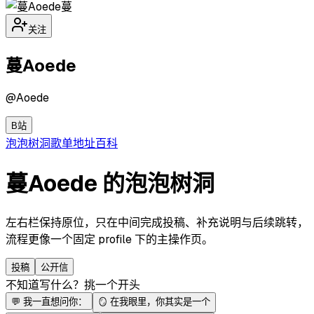
蔓
关注
蔓Aoede
@
Aoede
B站
泡泡
树洞
歌单
地址
百科
蔓Aoede 的泡泡树洞
左右栏保持原位，只在中间完成投稿、补充说明与后续跳转，
流程更像一个固定 profile 下的主操作页。
投稿
公开信
不知道写什么？挑一个开头
💬
我一直想问你：
🪞
在我眼里，你其实是一个