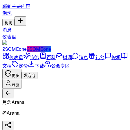
跳到主要内容
泡泡
树洞
消息
仪表盘
2SOMEone
2SOMEone
仪表盘
泡泡
百科
树洞
消息
礼兮
僚机
文档
定价
下载
公会专区
更多
发泡泡
登录
月念Arana
@
Arana