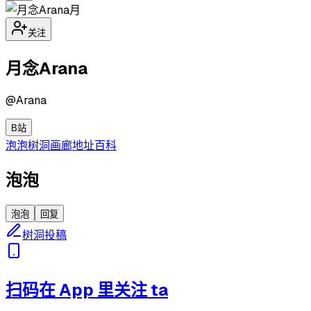
月
关注
月念Arana
@
Arana
B站
泡泡
树洞
画廊
地址
百科
泡泡
泡泡
回复
树洞投稿
扫码在 App 里关注 ta