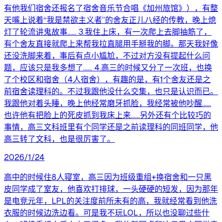
有他我们宿舍还报名了宿舍音乐节合唱《加州旅馆》），有整
天嘴上说着“我是禁欲主义者”的舍友正儿八经的传教，晚上熄
灯了轮流讲鬼故事…… 3.我住上床，有一次爬上去脚抽筋了，
有个舍友直接就爬上来帮我拉直腿用手掰我的脚。那天我好像
还没洗脚来着，事后有点小尴尬，不过对方没有提起什么问
题，应该只是我多想了…… 4.高三的时候又分了一次班，也换
了个校区和宿舍（4人宿舍），有趣的是，有1个舍友还是之
前宿舍读理科的。不过我跟他没什么交集，也只是认识而已。
我跟他对着头睡，晚上他经常磨牙抓脸，我经常被他吵醒……
也许他有把脸上的死皮抓到我床上来……另外还有个比较巧的
事情，高三文科班里有个同学还是之前读理科的同班同学，他
高三转了文科，也是很厉害了。
2026/1/24
高中的时候住8人寝室，高三因为班级重组+换宿舍和一只黑
皮同学成了室友，他喜欢打排球，一头硬硬的短发，因为那年
是电竞元年，LPL的关注度前所未有的高，我就经常看到他洗
衣服的时候边洗边看。可是我不玩LOL，所以也没聊过些什