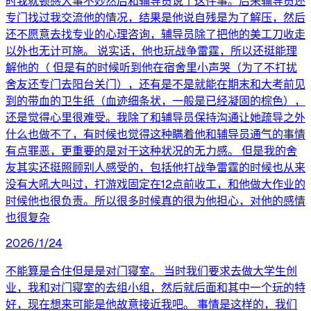
时我就顿感大事不妙然后和辅导员说了这件事。后来辅导员还
专门找过我交流他的情况，结果是他说自残是为了解压，然后
还不愿意去找专业的心理咨询，辅导员除了把他的美工刀收走
以外也无计可施。 说实话，他也玩战争雷霆，所以还挺能理
解他的（ 但是有的时候听到他在宿舍里小声哭（为了不打扰
舍友还专门去阳台关门），还有是不是就能在期末和大考前见
到的带血的卫生纸（血迹细条状，一般是已经凝固的棕色），
还是觉得心里很难受。我除了和辅导员保持沟通让她疏导之外
什么也做不了，有时候也觉得这种瞒着他和辅导员通气的事情
有点罪恶，更重要的是对于这种状况的无力感。 但是我的舍
友其实还挺照顾别人感受的，包括他打战争雷霆的时候也从来
没有大吼大叫过，打游戏固定在12点前收工，和他做大作业的
时候他也很负责。所以很多时候真的很为他担心，对他的感情
也很复杂
2026/1/24
不能算是合住但是是对门寝室。 当时我们要求去做大学生创
业，我和对门寝室的去组小组，然后就后面和其中一个玩的特
好，现在想来可能是他故意接近我吧。 事情是这样的，我们