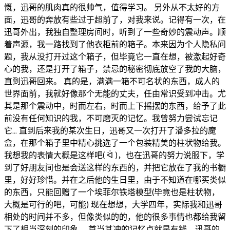
慨，迅哥的肌肉真的很帅气，值得学习。 另外从不太好的方
面，迅哥的奔放有些过于超前了，对我来说。记得有一次，在
迅哥外出，我独自整理房间时，听到了一些奇妙的震动声。顺
着声源，我一路找到了他衣柜前的箱子。本来因为个人隐私问
题，我从没打开过这个箱子，但毕竟它一直在想，被激起好奇
心的我，还是打开了箱子，禁忌的秘密彻底放空了我的大脑，
直到迅哥回来。 真的是，满满一箱不可名状的东西，成人的
世界面前，我就好像那个无能的丈夫，任由常识受到冲击。尤
其是那个震动中，时而左右，时而上下摇摆的东西，给予了此
前没有任何知识的我，不可磨灭的记忆。我曾努力尝试忘记
它… 直到后来我的某次生日，迅哥又一次打开了潘多拉的魔
盒，在那个箱子里中精心挑选了一个包装精美的柱状物给我。
我想我的表情大概是这样吧( ᐛ )，也在迅哥的努力说服下，学
到了好朋友间也是会送这样的东西的，并把它放在了我的书橱
里，好好珍惜。并在之后他的生日里，由于不知道在哪买类似
的东西，只能回赠了一个埃菲尔铁塔模型(毕竟也是柱状物，
大概是可行的吧，可能) 现在想想，大学四年，实际我和迅哥
相处的时间并不多，但像类似的的，他的很多事情也都给我留
下了相当深刻的印象。 首当其冲的记忆点就是有钱，迅哥的