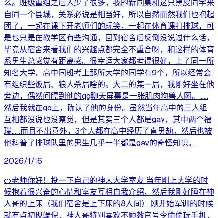
么。班级重组之后人少了很多，我的新同桌和这只黑皮同学来
自同一个县城，关系必说是相当好，所以自然而然我们也抱起
团了，一起在课下开老师们的玩笑，一起在体育课打排球，可
是也只是在教学区有些沟通，回到宿舍后反倒没说过什么话，
毕竟从宿舍来看我们的兴趣点都完全不重合呀，和这样的体育
系男生总感觉有距离感。很幸运大家都考得很好，上了同一所
知名大学，高中同班考上那所大学的同学有9个，所以经常会
有组织些饭局、狼人杀局啥的。大二的某一局，我刚好坐在他
旁边，偶然间瞟到他的qq聊天屏幕是一张肌肉狗兽人图。……
然后我就在qq上，确认了他的身份。虽然当年高中的三人组
互相都没说也没察觉，但是其实三个人都是gay，其中两个福
瑞……而且不出意外，3个人都在高中经历了直男劫。然后也被
他科普了排球队里的男生几乎一半都是gay的奇怪知识。
2026/1/16
🍊老师你好！投一下自己的神人大学室友 当年刚上大学的时
候抱着很兴奋的心情和室友互相自我介绍，然后我刚好睡在神
人哥的上床（我们宿舍是上下床的8人间） 刚开始军训的时候
就有点初现端倪，神人哥特别喜欢不顾教官号令偷偷玩手机，