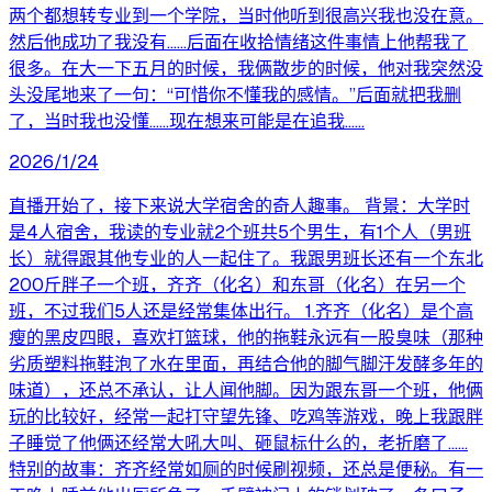
两个都想转专业到一个学院，当时他听到很高兴我也没在意。
然后他成功了我没有......后面在收拾情绪这件事情上他帮我了
很多。在大一下五月的时候，我俩散步的时候，他对我突然没
头没尾地来了一句：“可惜你不懂我的感情。”后面就把我删
了，当时我也没懂......现在想来可能是在追我......
2026/1/24
直播开始了，接下来说大学宿舍的奇人趣事。 背景：大学时
是4人宿舍，我读的专业就2个班共5个男生，有1个人（男班
长）就得跟其他专业的人一起住了。我跟男班长还有一个东北
200斤胖子一个班，齐齐（化名）和东哥（化名）在另一个
班，不过我们5人还是经常集体出行。 1.齐齐（化名）是个高
瘦的黑皮四眼，喜欢打篮球，他的拖鞋永远有一股臭味（那种
劣质塑料拖鞋泡了水在里面，再结合他的脚气脚汗发酵多年的
味道），还总不承认，让人闻他脚。因为跟东哥一个班，他俩
玩的比较好，经常一起打守望先锋、吃鸡等游戏，晚上我跟胖
子睡觉了他俩还经常大吼大叫、砸鼠标什么的，老折磨了……
特别的故事：齐齐经常如厕的时候刷视频，还总是便秘。有一