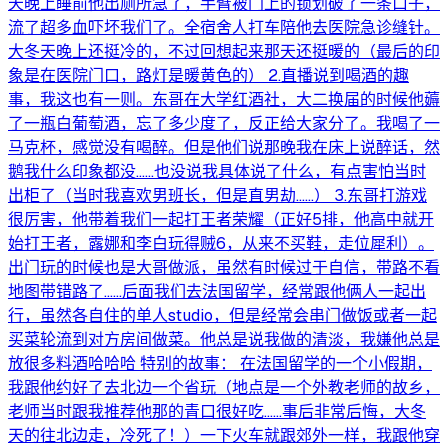
天晚上睡前他出厕所急了，手臂被门上的锁划破了一条口子，
流了超多血吓坏我们了。全宿舍人打车陪他去医院急诊缝针。
大冬天晚上还挺冷的，不过回想起来那天还挺暖的（最后的印
象是在医院门口，路灯是暖黄色的） 2.直播说到喝酒的趣
事，我这也有一则。东哥在大学红酒社，大二换届的时候他薅
了一瓶白葡萄酒，忘了多少度了，反正给大家分了。我喝了一
马克杯，感觉没有喝醉。但是他们说那晚我在床上说醉话，然
鹅我什么印象都没……也没说我具体说了什么，有点害怕当时
出柜了（当时我喜欢男班长，但是直男劫……） 3.东哥打游戏
很厉害，他带着我们一起打王者荣耀（正好5排，他高中就开
始打王者，露娜和李白玩得贼6，从来不买鞋，走位犀利）。
出门玩的时候也是大哥做派，虽然有时候过于自信，带路不看
地图带错路了……后面我们去法国留学，经常跟他俩人一起出
行，虽然各自住的单人studio，但是经常会串门做饭或者一起
买菜轮流到对方房间做菜。他总是说我做的清淡，我嫌他总是
放很多料酒哈哈哈 特别的故事： 在法国留学的一个小假期，
我跟他约好了去北边一个省玩（地点是一个外教老师的故乡，
老师当时跟我推荐他那的青口很好吃……事后非常后悔，大冬
天的往北边走，冷死了！）一下火车就跟郊外一样，我跟他穿