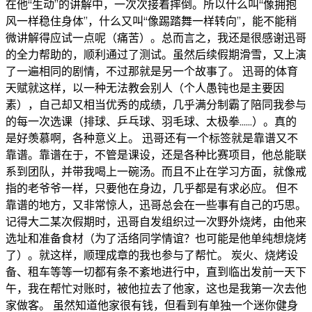
在他“生动”的讲解中，一次次接着摔倒。所以什么叫“像拥抱
风一样稳住身体”，什么又叫“像踢踏舞一样转向”，能不能稍
微讲解得应试一点呢（痛苦）。总而言之，我还是很感谢迅哥
的全力帮助的，顺利通过了测试。虽然后续假期滑雪，又上演
了一遍相同的剧情，不过那就是另一个故事了。 迅哥的体育
天赋就这样，以一种无法教会别人（个人愚钝也是主要因
素），自己却又相当优秀的成绩，几乎满分制霸了陪同我参与
的每一次选课（排球、乒乓球、羽毛球、太极拳......）。真的
是好羡慕啊，各种意义上。 迅哥还有一个标签就是靠谱又不
靠谱。靠谱在于，不管是课设，还是各种比赛项目，他总能联
系到团队，并带我喝上一碗汤。而且不止在学习方面，就像戒
指的老爷爷一样，只要他在身边，几乎都是有求必应。 但不
靠谱的地方，又非常惊人，迅哥总会在一些事有自己的巧思。
记得大二某次假期时，迅哥自发组织过一次野外烧烤，由他来
选址和准备食材（为了活络同学情谊？也可能是他单纯想烧烤
了）。就这样，顺理成章的我也参与了帮忙。 炭火、烧烤设
备、租车等等一切都有条不紊地进行中，直到临出发前一天下
午，我在帮忙对账时，被他拉去了他家，这也是我第一次去他
家做客。 虽然知道他家很有钱，但看到有单独一个迷你健身