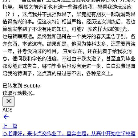
指导。 虽然之前迅哥也有送一些游戏给我，想看我游玩反应
（？），这点我并不抗拒就是了，毕竟能有朋友一起玩游戏是
值得高兴的事。但这次特训相当严格，经历这次训练后，我也
算确实学到了不少有用的知识，可能？ 就这样大四的时光，
也是转瞬即逝。最终我和迅哥在一个美好的春天里告了别，各
奔东西，本该这样。结果却是，他因为挂科太多，还需要再读
一年，补考没通过的科目。 直到现在，还在执着于给我发消
息，催问我和学长的进度。不过由于我太逊了，甚至直到毕业
都没能正式告白，哪怕毕业后也没有更进一步，白白浪费迅哥
陪我的特训了，这点真的是过意不去，各种意义上。
已转发到 Bubble
读取互动数据…
ADS
上一篇
🍊老师好，来卡点交作业了。直奔主题，从高中开始住学校宿