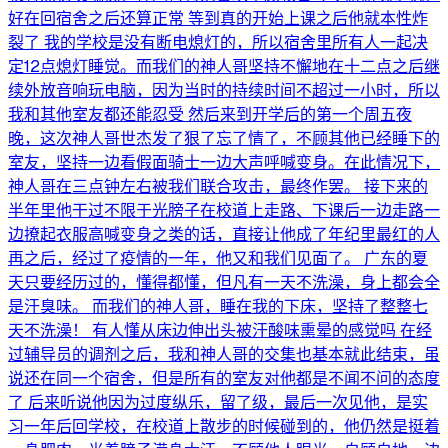
好在回宿舍之后还算正常 等到真的开始上课之后他就本性炸
裂了 我的学校是没有断电熄灯的，所以宿舍里所有人一起决
定12点熄灯睡觉。而我们的神人哥坚持不懈地在十二点之后继
续外放音响玩电脑，因为当时的持续时间不超过一小时，所以
我和其他室友都还能忍受 然后来到开学后的第一个周五夜
晚，这次神人哥世杰发了狠了忘了情了，不顾其他已经睡下的
室友，坚持一边看假面骑士一边大声呼喊变身。在此情况下，
神人哥在三点钟左右被我们联合攻击，最终作罢。 接下来的
半年里他干过不限于光膀子在校道上走路、下课后一边走路一
边撩起衣服高喊变身之类的话，直接让他成了年纪里最红的人
再之后，经过了疫情的一年，他又和我们见面了。 广东的夏
天只要经历过的，懂得都懂，但凡有一天不洗澡，身上都会全
是汗臭味。 而我们的神人哥，睡在我的下床，坚持了整整七
天不洗澡！ 有人懂从床边伸出头被汗酸味熏晕的感觉吗 在经
过辅导员的调剂之后，我和神人哥的交集也基本就此结束，虽
说还在同一个宿舍，但是所有的室友对他都是不闻不问的态度
了 后来听说他因为过度纵乐，留了级，最后一次见他，是实
习一年后回学校，在校道上散步的时候碰到的，他仍然是挺着