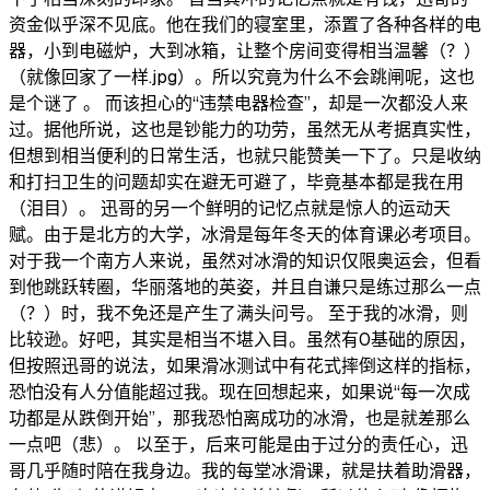
资金似乎深不见底。他在我们的寝室里，添置了各种各样的电
器，小到电磁炉，大到冰箱，让整个房间变得相当温馨（？）
（就像回家了一样.jpg）。所以究竟为什么不会跳闸呢，这也
是个谜了 。 而该担心的“违禁电器检查”，却是一次都没人来
过。据他所说，这也是钞能力的功劳，虽然无从考据真实性，
但想到相当便利的日常生活，也就只能赞美一下了。只是收纳
和打扫卫生的问题却实在避无可避了，毕竟基本都是我在用
（泪目）。 迅哥的另一个鲜明的记忆点就是惊人的运动天
赋。由于是北方的大学，冰滑是每年冬天的体育课必考项目。
对于我一个南方人来说，虽然对冰滑的知识仅限奥运会，但看
到他跳跃转圈，华丽落地的英姿，并且自谦只是练过那么一点
（？）时，我不免还是产生了满头问号。 至于我的冰滑，则
比较逊。好吧，其实是相当不堪入目。虽然有0基础的原因，
但按照迅哥的说法，如果滑冰测试中有花式摔倒这样的指标，
恐怕没有人分值能超过我。现在回想起来，如果说“每一次成
功都是从跌倒开始”，那我恐怕离成功的冰滑，也是就差那么
一点吧（悲）。 以至于，后来可能是由于过分的责任心，迅
哥几乎随时陪在我身边。我的每堂冰滑课，就是扶着助滑器，