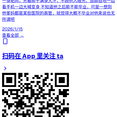
一身肥肉，光着膀子满身大汗，不顾他人眼光、自顾自地一边
看手机一边大喊变身 不知道他之后能不能毕业，可是一想到
他爹妈都是某些医院的高管，就觉得大概不毕业对他来说也无
所谓吧
2026/1/15
查看全部 →
扫码在 App 里关注 ta