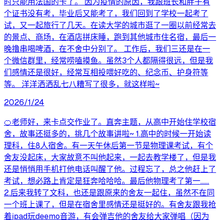
时只能用法国的卡了。 因为疫情的原因，我跟班长和胖子有
个证书没有考，毕业后又能考了，我们回到了学校一起考了
试，又一起旅行了几天。在读大学的城市逛了一圈以前经常去
的景点、商场，在酒店拼床睡，跑到其他城市住名宿，最后一
晚撸串喝啤酒，在不舍中分别了。 工作后，我们三还是在一
个微信群里，经常唠嗑摸鱼。虽然3个人都隔得很远，但是我
们感情还是很好，经常互相投喂好吃的、纪念币、护身符等
等。 洋洋洒洒乱七八糟写了很多，就这样啦~
2026/1/24
🍊老师好，来卡点交作业了。直奔主题，从高中开始住学校宿
舍，故事还挺多的，挑几个故事讲啦~ 1.高中的时候一开始读
理科，住8人宿舍。有一天午休后第一节是物理课考试，有个
舍友没起床，大家故意不叫他起来，一起去教学楼了，但是我
还是悄悄用手机打他电话叫醒了他。过程忘了，总之他赶上了
考试，想必路上肯定是狂奔哈哈哈。最后他物理考了第一……
2.后来我转了文科，也还是跟原来的舍友一起住，虽然不在同
一个班上课了，但是在宿舍里感情还是挺好的。有舍友跟我抢
着ipad玩deemo音游，有会弹吉他的舍友给大家弹唱（因为