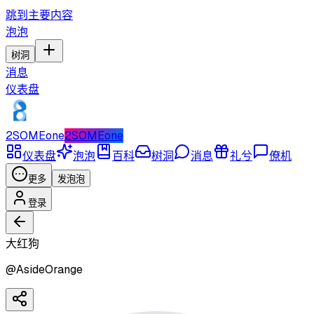
跳到主要内容
泡泡
树洞
消息
仪表盘
2SOMEone
2SOMEone
仪表盘
泡泡
百科
树洞
消息
礼兮
僚机
更多
发泡泡
登录
大红狗
@
AsideOrange