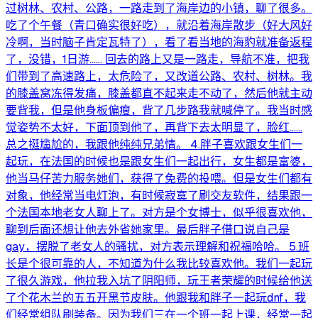
过树林、农村、公路，一路走到了海岸边的小镇，聊了很多。
吃了个午餐（青口确实很好吃），就沿着海岸散步（好大风好
冷啊，当时脑子肯定瓦特了），看了看当地的海豹就准备返程
了，没错，1日游…… 回去的路上又是一路走，导航不准，把我
们带到了高速路上，太危险了，又改道公路、农村、树林。我
的膝盖窝冻得发痛，膝盖都直不起来走不动了，然后他就主动
要背我，但是他身板偏瘦，背了几步路我就喊停了。我当时感
觉姿势不太好，下面顶到他了，再背下去太明显了，脸红……
总之挺尴尬的，我跟他纯纯兄弟情。 4.胖子喜欢跟女生们一
起玩，在法国的时候也是跟女生们一起出行，女生都是富婆，
他当马仔苦力服务她们，获得了免费的投喂。但是女生们都有
对象，他经常当电灯泡，有时候寂寞了刷交友软件，结果跟一
个法国本地老女人聊上了。对方是个女博士，似乎很喜欢他，
聊到后面还想让他去外省她家里。最后胖子借口说自己是
gay，摆脱了老女人的骚扰，对方表示理解和祝福哈哈。 5.班
长是个很可靠的人，不知道为什么我比较喜欢他。我们一起玩
了很久游戏，他拉我入坑了阴阳师，玩王者荣耀的时候给他送
了个花木兰的五五开黑节皮肤。他跟我和胖子一起玩dnf，我
们经常组队刷装备。因为我们三在一个班一起上课，经常一起