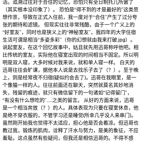
活。追溯过往对于合住的记忆，恐怕只有全日制托儿所罢了
（其实根本没印象了）。 恐怕是“得不到的才是最好的”这类思
想作祟，导致在正式入住前，我一度对于“合住”产生了过分夸
张的期待和滤镜。 但现实往往非常残酷，由于一个广义上的
“好室友”，同时也是狭义上的“神秘室友”，我四年的大学住宿
生活可谓是相当“多姿多彩”（你的幻想就由我来打破.jpg）。
说起室友，在这个回忆故事中，姑且就先用迅哥称呼他吧。相
比传统的室友，实际他在寝室出现的时间相当不固定。所以明
明是双人寝，大多时候对我来说，就和单人寝一样。 白天的
迅哥往往会旷课，据他本人说是去找乐子去了（？）。至于晚
上，则是经常夜不归宿(疑似约会去了)。迅哥在我眼里，是一
个像猫一样的人。往往前面还在聊天，突然就莫名其妙地消
失，残留的痕迹，就只有微信留下的一句诸如“记得留门”，
“有没有什么想吃的”......之类的留言。 从好的方面来说，迅哥
是一个相当奔放（？）的人。具体表现为只要在寝室休息，他
是绝不穿衣服的，不管学习还是睡觉(所幸几乎没人来串门)。
虽然刚开始我也觉得不太适应，担心他是否会着凉。但迅哥也
教过我，锻炼的肌肉，诠释了汗水与努力，是美的象征，不应
羞耻。这点虽然有些疑问，但我还是相信迅哥的。不得不感