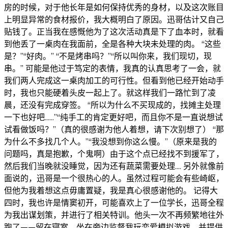
房的时候，对于他长年是如何保持优秀的身材，以及这次账目
上明显异常的食材报价，我大概明白了原因。迅哥估计又自己
贴钱了。正当我在感慨他为了这次活动真是下了血本时，就看
到他丢了一桌肉在我面前，全是各种大块未处理的肉。 “这些
是？”“好肉。” “不是烤串吗？”“所以叫你来，我们现切，现
串。” 可能是他过于笃定的表情，我真的认真思考了一会，就
我们两人完成这一桌肉加工的可行性。但看到他已经开始动手
时，我也只能硬着头皮一起上了。就这样我们一路忙到了凌
晨，还没有完成穿签。 “所以为什么不买现成的，找摊主处理
一下也好吧......”“纯手工的肯定更好吧，而且你不是一直说想试
试看做饭吗？”（真的很感谢为他人着想，请下次别想了） “那
为什么不多找几个人。”“我没想到你这么慢。”（原来是我的
问题吗，真是抱歉，个鬼啊）由于这个点已经找不到援军了，
然后我们当晚就没睡觉，因为还有蔬菜需要处理.... 另外就像前
面说的，迅哥是一个很热心的人。虽然过程可能会有些崎岖，
但他为我着想这点毋庸置疑，我是真心很感谢他的。 记得大
四时，我也许是情窦初开，可能喜欢上了一位学长，迅哥全程
为我出谋划策，并进行了相关特训。他头一次不再频繁地往外
跑了——留在寝室，坐在旁边监督我玩恋爱模拟游戏，并提供