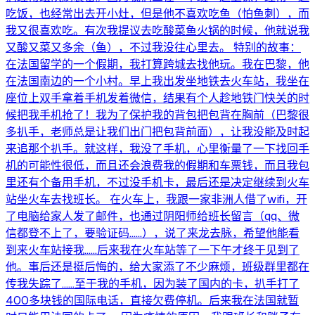
吃饭，也经常出去开小灶，但是他不喜欢吃鱼（怕鱼刺），而
我又很喜欢吃。有次我提议去吃酸菜鱼火锅的时候，他就说我
又酸又菜又多余（鱼），不过我没往心里去。 特别的故事：
在法国留学的一个假期，我打算跨城去找他玩。我在巴黎，他
在法国南边的一个小村。早上我出发坐地铁去火车站，我坐在
座位上双手拿着手机发着微信，结果有个人趁地铁门快关的时
候把我手机抢了！我为了保护我的背包把包背在胸前（巴黎很
多扒手，老师总是让我们出门把包背前面），让我没能及时起
来追那个扒手。就这样，我没了手机，心里衡量了一下找回手
机的可能性很低，而且还会浪费我的假期和车票钱，而且我包
里还有个备用手机，不过没手机卡，最后还是决定继续到火车
站坐火车去找班长。 在火车上，我跟一家非洲人借了wifi，开
了电脑给家人发了邮件，也通过阴阳师给班长留言（qq、微
信都登不上了，要验证码……），说了来龙去脉，希望他能看
到来火车站接我……后来我在火车站等了一下午才终于见到了
他。事后还是挺后悔的，给大家添了不少麻烦，班级群里都在
传我失踪了……至于我的手机，因为装了国内的卡，扒手打了
400多块钱的国际电话，直接欠费停机。后来我在法国就暂