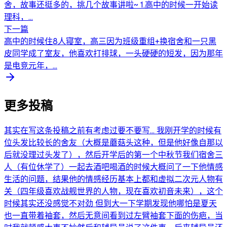
舍，故事还挺多的，挑几个故事讲啦~ 1.高中的时候一开始读
理科，...
下一篇
高中的时候住8人寝室，高三因为班级重组+换宿舍和一只黑
皮同学成了室友，他喜欢打排球，一头硬硬的短发，因为那年
是电竞元年，...
更多投稿
其实在写这条投稿之前有考虑过要不要写... 我刚开学的时候有
位头发比较长的舍友（大概是蘑菇头这种，但是他好像自那以
后就没理过头发了），然后开学后的第一个中秋节我们宿舍三
人（有位休学了）一起去酒吧喝酒的时候大概问了一下他情感
生活的问题，结果他的情感经历基本上都和虚拟二次元人物有
关（四年级喜欢战舰世界的人物，现在喜欢初音未来），这个
时候其实还没感觉不对劲 但到大一下学期发现他哪怕是夏天
也一直带着袖套，然后无意间看到过左臂袖套下面的伤疤，当