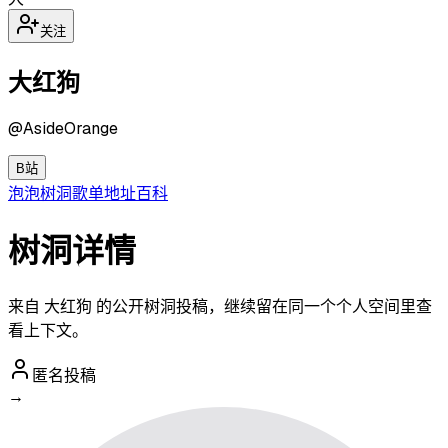
关注
大红狗
@
AsideOrange
B站
泡泡
树洞
歌单
地址
百科
树洞详情
来自 大红狗 的公开树洞投稿，继续留在同一个个人空间里查
看上下文。
匿名投稿
→