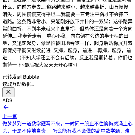
什么，向前方走去……道路越来越小，越来越曲折，山丘慢慢
消失，周围慢慢变得平坦……我需要一直专注平衡才不会摔下
道路。这条路非常小，只能刚好放下并排的一双脚；这条路异
常的曲折，不到半米就来个直角拐，但总体还是向着一个方向
延伸……我走着走着，重心不稳，向右倒在旁边的半干枯的田
地，又迅速起身，像是怕被田地吞噬一样，起身后站稳展开双
臂保持平衡又继续前进…又摔，起身，前进……再摔，起身，前
进……… （不知大学还会不会有后续，反正我是期待着，你们也
期待一下~最后祝大家天天开心喵~）
已转发到 Bubble
读取互动数据…
ADS
上一篇
做梦梦到一道数学题写不来，一时间一股止不住懊悔感涌上心
头，于是不停地自责：”怎么能有我不会做的高中数学题，难