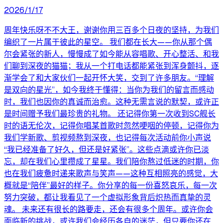
2026/1/17
周年快乐呀不不大王，谢谢你用三百多个日夜的坚持，为我们
编织了一片属于彼此的星空。 我们都在长大——你从那个偶
尔会紧张的新人，慢慢成了如今能从容唱歌、开心整活、和我
们聊到深夜的猫猫；我从一个打电话都能紧张到浑身颤抖，逐
渐学会了和大家伙们一起开怀大笑，交到了许多朋友。“理解
是双向的星光”，如今我终于懂得：当你为我们的留言而感动
时，我们也因你的真诚而治愈。这种无需言说的默契，或许正
是时间赠予我们最珍贵的礼物。 还记得你第一次收到SC舰长
时的语无伦次，记得你唱某首歌时忽然哽咽的停顿，记得你为
我们学新歌、剪视频熬到深夜，也记得每次活动前你小声说
“我已经准备了好久，但还是好紧张”。这些点滴或许你已淡
忘，却在我们心里攒成了星星。我们陪你熬过低迷的时期，你
也在我们疲惫时递来歌声与笑声——这种互相照亮的感觉，大
概就是“陪伴”最好的样子。你分享的每一份喜怒哀乐，每一次
努力突破，都让我看见了一个虚拟形象背后炽热而真挚的灵
魂。 未来还有很长的路要走，还会有很多个周年。或许你会
面临新的挑战，或许我们会经历各自的迷茫，但只要你还在