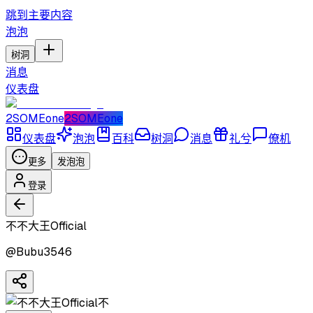
跳到主要内容
泡泡
树洞
消息
仪表盘
2SOMEone
2SOMEone
仪表盘
泡泡
百科
树洞
消息
礼兮
僚机
更多
发泡泡
登录
不不大王Official
@
Bubu3546
不