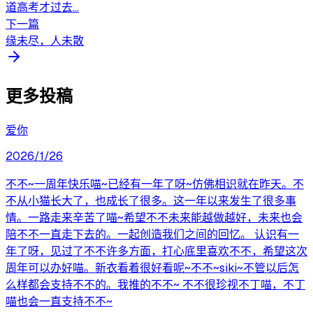
道高考才过去...
下一篇
缘未尽，人未散
更多投稿
爱你
2026/1/26
不不~一周年快乐喵~已经有一年了呀~仿佛相识就在昨天。不
不从小猫长大了，也成长了很多。这一年以来发生了很多事
情。一路走来辛苦了喵~希望不不未来能越做越好，未来也会
陪不不一直走下去的。一起创造我们之间的回忆。 认识有一
年了呀，见过了不不许多方面，打心底里喜欢不不，希望这次
周年可以办好喵。新衣看着很好看呢~不不~siki~不管以后怎
么样都会支持不不的。我推的不不~ 不不很珍视不丁喵，不丁
喵也会一直支持不不~