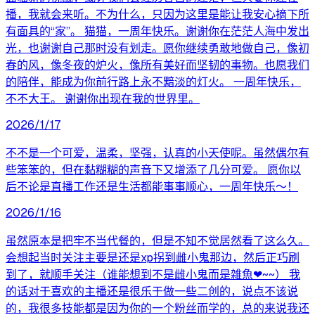
播，我就会来听。不为什么，只因为这里是能让我安心摘下所
有面具的“家”。 猫猫，一周年快乐。谢谢你在茫茫人海中发出
光，也谢谢自己那时没有划走。愿你继续勇敢地做自己，像初
春的风，像冬夜的炉火，像所有美好而坚韧的事物。也愿我们
的陪伴，能成为你前行路上永不黯淡的灯火。 一周年快乐，
不不大王。 谢谢你出现在我的世界里。
2026/1/17
不不是一个可爱，温柔，坚强，认真的小天使呢。虽然偶尔有
些笨笨的，但在黏糊糊的声音下又增添了几分可爱。 愿你以
后不论是直播工作还是生活都能事事顺心，一周年快乐～！
2026/1/16
虽然原本是把牢不当代餐的，但是不知不觉居然看了这么久。
会想起当时关注主要是还是xp拐到雌小鬼那边，然后正巧刷
到了，就顺手关注（谁能想到不是雌小鬼而是雑魚❤~~） 我
的话对于喜欢的主播还是很乐于做一些二创的，说点不该说
的，我很多技能都是因为你的一个粉丝而学的，总的来说我还