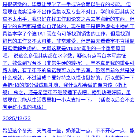
是很感激的，毕竟让我学了一手或许会赖以生存的技能。 但
是现在说实话拿不出作品集以及专业不对口，学的东西其实又
拿不太出手，我只好在找工作和论文之余去学点新的东西，但
是学的东西都是偏向自媒体的，现在属于是把做虚拟主播的工
具基本学了个遍TAT 现在有可能找到销售的工作，但是找到
销售的工作又不太可能，非常难受，但是每天看看牢不直播倒
是挺缓解焦虑的，大概这就是vtuber诞生的一个重要原因
吧。 说这么多但其实都在水字数，疑似有点写台本写魔怔
了，欸说到写台本（非常生硬的转折），牢不真是我的重要引
路人呐，有了牢不的承诺我可以放手去写，虽然目前依然是没
什么成就，不过当成个爱好持之以恒也挺好的，所以想问一下
会把r18的部分做成舰礼嘛，我什么都会做的偶内该（指上
舰） 总之，还是希望牢不继续播下去吧，播到热寂好嘛，虽
然现在只能从生活费里扣一小点支持一下。（话说以后会不会
有更雌小鬼的机体）
2025/12/23
希望这个冬天，天气暖一些，奶茶甜一点，不不开心一点，能