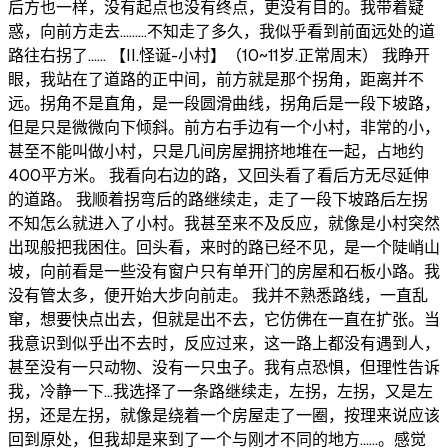
后方也一样，没有起点也没有终点，更没有目的。我带着疑
惑，向前方走去………不知走了多久，我似乎看到前面远处的道
路往右拐了…… 【II.怪诞-小村】（10~11岁.正常周末） 我睁开
眼，我站在了道路的正中间，前方就是那个拐角，距离并不
远。拐角不是直角，是一段圆滑曲线，拐角后是一段下坡路，
但是只是微微向下倾斜。前方右手边有一个小村，非常的小，
甚至不能叫做小村，只是几间房屋拥挤地堆在一起，占地约
400平方米。 我看向右边的路，又回头看了看后方无尽延伸
的道路。 我顺着拐弯后的路继续走，走了一段下坡路后左拐
不知怎么就进入了小村。我甚至来不及反应，就像是小村突然
出现般把我困住。回头看，来时的路已经不见，是一个陡峭山
坡，向前看是一些没有窗户只有单开门的房屋和石板小路。我
没有管太多，便开始大步向前走。 我并不熟悉路线，一直乱
窜，想要快点出去，但就是出不去，它仿佛在一直在扩张。当
我意识到似乎出不去时，反应过来，这一路上都没有遇到人，
甚至没有一只动物、没有一只虫子。我有点恐惧，但理性告诉
我，冷静一下…我选择了一条路继续走，左拐，左拐，又是左
拐，还是左拐，就像是绕着一个房屋走了一圈，按理来说应该
回到原处，但我却是来到了一个与刚才不同的地方……。感觉