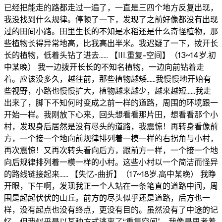
已经把能走的路都走过一遍了，一直是三四个地方反复出现，
我没找到什么规律。停顿了一下，发现了之前好像都没有出现
过的田间小路。田里生长的不知是水稻还是什么奇怪植物，那
些植物长得异常地高，比我高出半米。我迟疑了一下，拨开长
长的植物，低着头钻了进去…… 【III.重复-空间】（13~14岁.初
中某晚） 我一边拨开长长的不知名植物，一边向前钻着走
着。应该没多久，越往前，那些植物越矮……我慢慢地开始有
些视野，小路也慢慢扩大，植物越来越少，越来越短……我走
出来了，脚下不知何时变成之前一样的道路，周围的环境跟一
开始一样。我刚放下心来，回头想看看那片田，想看看那个小
村，发现身后居然是没有尽头的道路，我震惊！再转身看像前
方，一个接一个地向前规律排列着一模一样的右拐角与小村，
再次震惊！又再次转头看向后方，跟前方一样，一个接一个地
向后规律排列着一模一样的小村。这些小村以一个简洁而怪异
的路线链接起来…… 【失忆-曲折】（17~18岁.高中某晚） 我睁
开眼，下午啊，发现我正一个人站在一条笔直的道路中间，周
围是起起伏伏的山丘。前方的尽头似乎还是道路，后方也一
样，没有起点也没有终点，更没有目的。虽然没有了中途的记
忆，但我似乎是以某种方式逃离了“重复空间”。我像是思考着