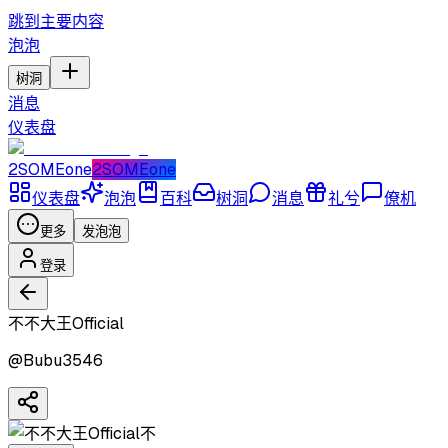
跳到主要内容
泡泡
树洞
消息
仪表盘
2SOMEone
2SOMEone
仪表盘
泡泡
百科
树洞
消息
礼兮
僚机
更多
发泡泡
登录
不不大王Official
@
Bubu3546
不