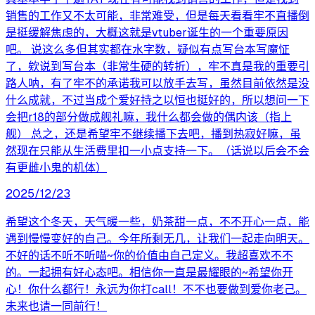
销售的工作又不太可能，非常难受，但是每天看看牢不直播倒
是挺缓解焦虑的，大概这就是vtuber诞生的一个重要原因
吧。 说这么多但其实都在水字数，疑似有点写台本写魔怔
了，欸说到写台本（非常生硬的转折），牢不真是我的重要引
路人呐，有了牢不的承诺我可以放手去写，虽然目前依然是没
什么成就，不过当成个爱好持之以恒也挺好的，所以想问一下
会把r18的部分做成舰礼嘛，我什么都会做的偶内该（指上
舰） 总之，还是希望牢不继续播下去吧，播到热寂好嘛，虽
然现在只能从生活费里扣一小点支持一下。（话说以后会不会
有更雌小鬼的机体）
2025/12/23
希望这个冬天，天气暖一些，奶茶甜一点，不不开心一点，能
遇到慢慢变好的自己。今年所剩无几，让我们一起走向明天。
不好的话不听不听喵~你的价值由自己定义。我超喜欢不不
的。一起拥有好心态吧。相信你一直是最耀眼的~希望你开
心！你什么都行！永远为你打call！不不也要做到爱你老己。
未来也请一同前行！