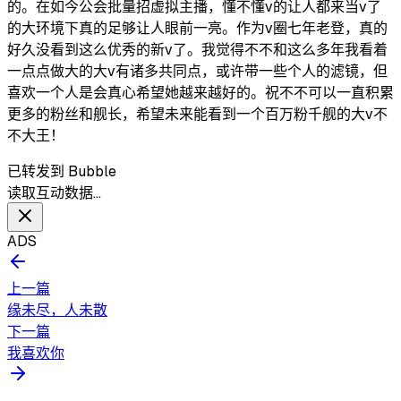
的。在如今公会批量招虚拟主播，懂不懂v的让人都来当v了
的大环境下真的足够让人眼前一亮。作为v圈七年老登，真的
好久没看到这么优秀的新v了。我觉得不不和这么多年我看着
一点点做大的大v有诸多共同点，或许带一些个人的滤镜，但
喜欢一个人是会真心希望她越来越好的。祝不不可以一直积累
更多的粉丝和舰长，希望未来能看到一个百万粉千舰的大v不
不大王！
已转发到 Bubble
读取互动数据…
ADS
上一篇
缘未尽，人未散
下一篇
我喜欢你