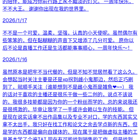
的陪伴，能成为你前行路上永不黯淡的灯火。 一周年快乐，
不不大王。 谢谢你出现在我的世界里。
2026/1/17
不不是一个可爱，温柔，坚强，认真的小天使呢。虽然偶尔有
些笨笨的，但在黏糊糊的声音下又增添了几分可爱。 愿你以
后不论是直播工作还是生活都能事事顺心，一周年快乐～！
2026/1/16
虽然原本是把牢不当代餐的，但是不知不觉居然看了这么久。
会想起当时关注主要是还是xp拐到雌小鬼那边，然后正巧刷
到了，就顺手关注（谁能想到不是雌小鬼而是雑魚❤~~） 我
的话对于喜欢的主播还是很乐于做一些二创的，说点不该说
的，我很多技能都是因为你的一个粉丝而学的，总的来说我还
是很感激的，毕竟让我学了一手或许会赖以生存的技能。 但
是现在说实话拿不出作品集以及专业不对口，学的东西其实又
拿不太出手，我只好在找工作和论文之余去学点新的东西，但
是学的东西都是偏向自媒体的，现在属于是把做虚拟主播的工
具基本学了个遍TAT 现在有可能找到销售的工作，但是找到