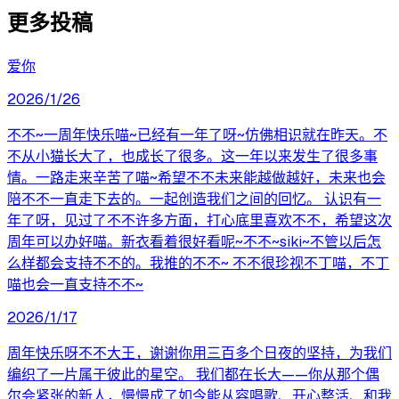
更多投稿
爱你
2026/1/26
不不~一周年快乐喵~已经有一年了呀~仿佛相识就在昨天。不
不从小猫长大了，也成长了很多。这一年以来发生了很多事
情。一路走来辛苦了喵~希望不不未来能越做越好，未来也会
陪不不一直走下去的。一起创造我们之间的回忆。 认识有一
年了呀，见过了不不许多方面，打心底里喜欢不不，希望这次
周年可以办好喵。新衣看着很好看呢~不不~siki~不管以后怎
么样都会支持不不的。我推的不不~ 不不很珍视不丁喵，不丁
喵也会一直支持不不~
2026/1/17
周年快乐呀不不大王，谢谢你用三百多个日夜的坚持，为我们
编织了一片属于彼此的星空。 我们都在长大——你从那个偶
尔会紧张的新人，慢慢成了如今能从容唱歌、开心整活、和我