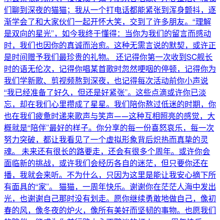
们聊到深夜的猫猫；我从一个打电话都能紧张到浑身颤抖，逐
渐学会了和大家伙们一起开怀大笑，交到了许多朋友。“理解
是双向的星光”，如今我终于懂得：当你为我们的留言而感动
时，我们也因你的真诚而治愈。这种无需言说的默契，或许正
是时间赠予我们最珍贵的礼物。 还记得你第一次收到SC舰长
时的语无伦次，记得你唱某首歌时忽然哽咽的停顿，记得你为
我们学新歌、剪视频熬到深夜，也记得每次活动前你小声说
“我已经准备了好久，但还是好紧张”。这些点滴或许你已淡
忘，却在我们心里攒成了星星。我们陪你熬过低迷的时期，你
也在我们疲惫时递来歌声与笑声——这种互相照亮的感觉，大
概就是“陪伴”最好的样子。你分享的每一份喜怒哀乐，每一次
努力突破，都让我看见了一个虚拟形象背后炽热而真挚的灵
魂。 未来还有很长的路要走，还会有很多个周年。或许你会
面临新的挑战，或许我们会经历各自的迷茫，但只要你还在
播，我就会来听。不为什么，只因为这里是能让我安心摘下所
有面具的“家”。 猫猫，一周年快乐。谢谢你在茫茫人海中发出
光，也谢谢自己那时没有划走。愿你继续勇敢地做自己，像初
春的风，像冬夜的炉火，像所有美好而坚韧的事物。也愿我们