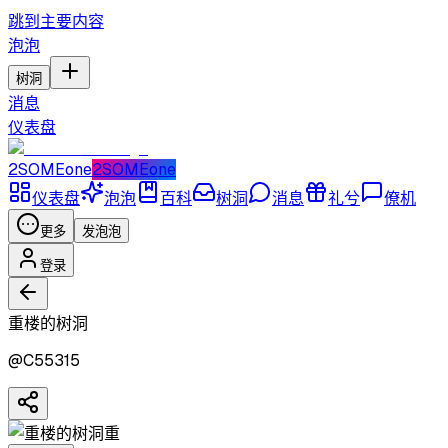
跳到主要内容
泡泡
树洞
消息
仪表盘
2SOMEone
2SOMEone
仪表盘
泡泡
百科
树洞
消息
礼兮
僚机
更多
发泡泡
登录
重楼的树洞
@
C55315
重