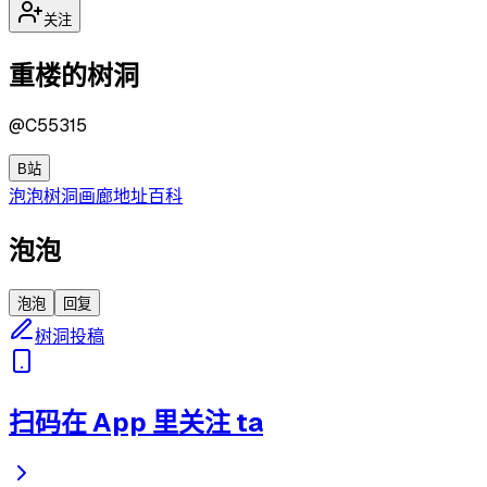
关注
重楼的树洞
@
C55315
B站
泡泡
树洞
画廊
地址
百科
泡泡
泡泡
回复
树洞投稿
扫码在 App 里关注 ta