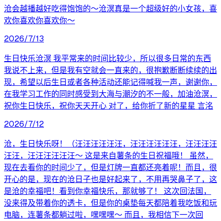
沧会越播越好吃得饱饱的～沧溟真是一个超级好的小女孩，喜
欢你喜欢你喜欢你～
2026/7/13
生日快乐沧溟 我平常来的时间比较少，所以很多日常的东西
我说不上来，但是我有空就会一直来的，很抱歉断断续续的出
现，希望以后生日或者各种活动还能记得喊我一声，谢谢你，
在我学习工作的同时感受到大海与潮汐的不一般，加油沧溟，
祝你生日快乐，祝你天天开心 对了，给你折了新的星星 言洺
2026/7/12
沧，生日快乐呀！（汪汪汪汪汪汪，汪汪汪汪汪汪，汪汪汪汪
汪汪，汪汪汪汪汪汪～ 这是来自薯条的生日祝福哦！ 虽然，
现在去看你的时间少了，但是灯牌一直都还亮着呢！而且，很
开心的是，现在的沧日子也是好起来了，不用再哭鼻子了，这
是沧的幸福吧！看到你幸福快乐，那就够了！ 这次回法国，
没来得及带着你的透卡，但是你的桌垫每天都陪着我吃饭和玩
电脑，连薯条都躺过啦，嘿嘿嘿～ 而且，我相信下一次回