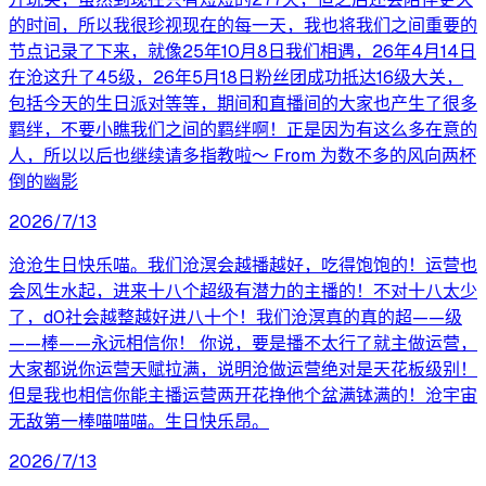
的时间，所以我很珍视现在的每一天，我也将我们之间重要的
节点记录了下来，就像25年10月8日我们相遇，26年4月14日
在沧这升了45级，26年5月18日粉丝团成功抵达16级大关，
包括今天的生日派对等等，期间和直播间的大家也产生了很多
羁绊，不要小瞧我们之间的羁绊啊！正是因为有这么多在意的
人，所以以后也继续请多指教啦～ From 为数不多的风向两杯
倒的幽影
2026/7/13
沧沧生日快乐喵。我们沧溟会越播越好，吃得饱饱的！运营也
会风生水起，进来十八个超级有潜力的主播的！不对十八太少
了，d0社会越整越好进八十个！我们沧溟真的真的超——级
——棒——永远相信你！ 你说，要是播不太行了就主做运营，
大家都说你运营天赋拉满，说明沧做运营绝对是天花板级别！
但是我也相信你能主播运营两开花挣他个盆满钵满的！沧宇宙
无敌第一棒喵喵喵。生日快乐昂。
2026/7/13