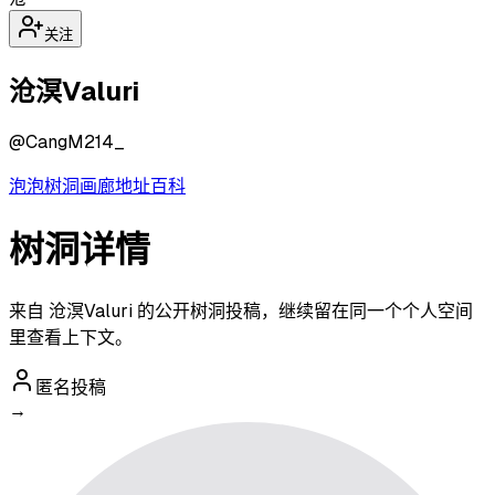
关注
沧溟Valuri
@
CangM214_
泡泡
树洞
画廊
地址
百科
树洞详情
来自 沧溟Valuri 的公开树洞投稿，继续留在同一个个人空间
里查看上下文。
匿名投稿
→