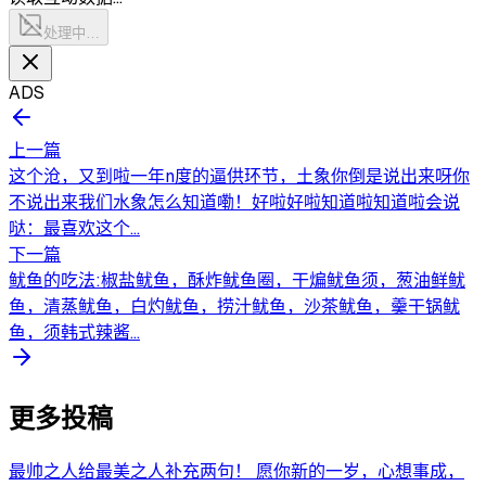
处理中…
ADS
上一篇
这个沧，又到啦一年n度的逼供环节，土象你倒是说出来呀你
不说出来我们水象怎么知道嘞！好啦好啦知道啦知道啦会说
哒：最喜欢这个...
下一篇
鱿鱼的吃法:椒盐鱿鱼，酥炸鱿鱼圈，干煸鱿鱼须，葱油鲜鱿
鱼，清蒸鱿鱼，白灼鱿鱼，捞汁鱿鱼，沙茶鱿鱼，羹干锅鱿
鱼，须韩式辣酱...
更多投稿
最帅之人给最美之人补充两句！ 愿你新的一岁，心想事成，