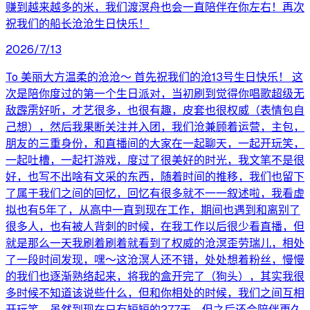
赚到越来越多的米，我们渡溟舟也会一直陪伴在你左右！再次
祝我们的船长沧沧生日快乐！
2026/7/13
To 美丽大方温柔的沧沧～ 首先祝我们的沧13号生日快乐！ 这
次是陪你度过的第一个生日派对，当初刷到觉得你唱歌超级无
敌霹雳好听，才艺很多，也很有趣，皮套也很权威（表情包自
己想），然后我果断关注并入团，我们沧兼顾着运营，主包，
朋友的三重身份，和直播间的大家在一起聊天，一起开玩笑，
一起吐槽，一起打游戏，度过了很美好的时光，我文笔不是很
好，也写不出啥有文采的东西，随着时间的推移，我们也留下
了属于我们之间的回忆，回忆有很多就不一一叙述啦，我看虚
拟也有5年了，从高中一直到现在工作，期间也遇到和离别了
很多人，也有被人背刺的时候，在我工作以后很少看直播，但
就是那么一天我刷着刷着就看到了权威的沧溟歪劳瑞儿，相处
了一段时间发现，嘿～这沧溟人还不错，处处想着粉丝，慢慢
的我们也逐渐熟络起来，将我的盒开完了（狗头），其实我很
多时候不知道该说些什么，但和你相处的时候，我们之间互相
开玩笑，虽然到现在只有短短的277天，但之后还会陪伴更久