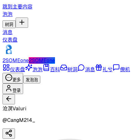
跳到主要内容
泡泡
树洞
消息
仪表盘
2SOMEone
2SOMEone
仪表盘
泡泡
百科
树洞
消息
礼兮
僚机
更多
发泡泡
登录
沧溟Valuri
@
CangM214_