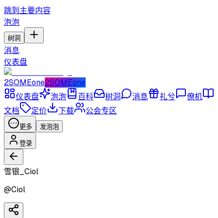
跳到主要内容
泡泡
树洞
消息
仪表盘
2SOMEone
2SOMEone
仪表盘
泡泡
百科
树洞
消息
礼兮
僚机
文档
定价
下载
公会专区
更多
发泡泡
登录
雪银_Ciol
@
Ciol