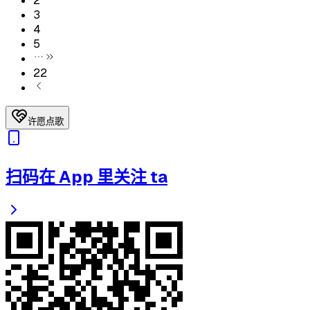
2
3
4
5
22
许愿点歌
扫码在 App 里关注 ta