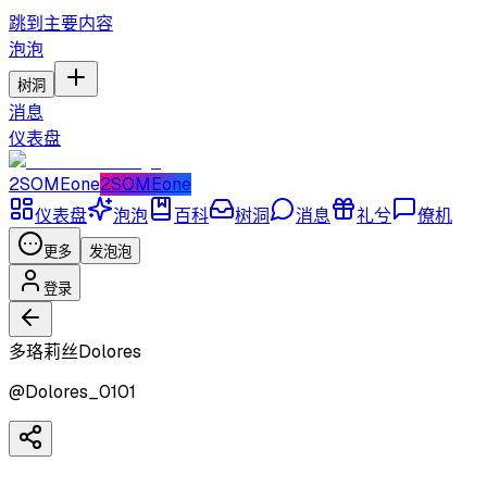
跳到主要内容
泡泡
树洞
消息
仪表盘
2SOMEone
2SOMEone
仪表盘
泡泡
百科
树洞
消息
礼兮
僚机
更多
发泡泡
登录
多珞莉丝Dolores
@
Dolores_0101