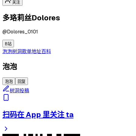
关注
多珞莉丝Dolores
@
Dolores_0101
B站
泡泡
树洞
歌单
地址
百科
泡泡
泡泡
回复
树洞投稿
扫码在 App 里关注 ta