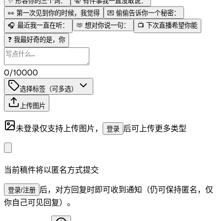
✨
形容你的三个词：
🤫
有件事我一直没敢说：
👀
第一次见到你的时候，我觉得
💌
偷偷告诉你一个秘密：
🎧
最近我一直在听：
🫶
想对你说一句：
📺
下次直播希望你能
❓
我最好奇的是，你
0/10000
选择标签（可多选）
上传图片
未登录仅支持上传图片，
后可上传更多类型
登录
当前稿件将以匿名方式提交
后，对方回复时即可收到通知（仍可保持匿名，仅
登录/注册
你自己可见回复）。