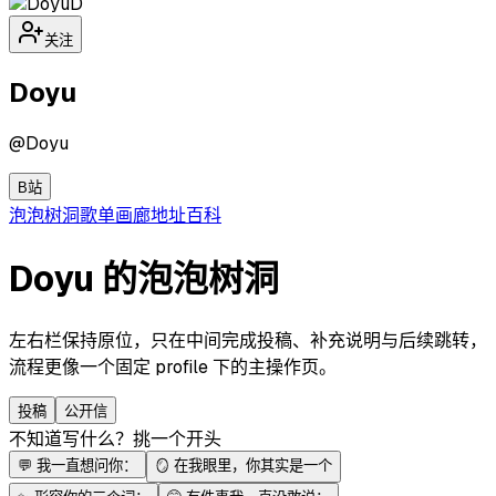
D
关注
Doyu
@
Doyu
B站
泡泡
树洞
歌单
画廊
地址
百科
Doyu 的泡泡树洞
左右栏保持原位，只在中间完成投稿、补充说明与后续跳转，
流程更像一个固定 profile 下的主操作页。
投稿
公开信
不知道写什么？挑一个开头
💬
我一直想问你：
🪞
在我眼里，你其实是一个