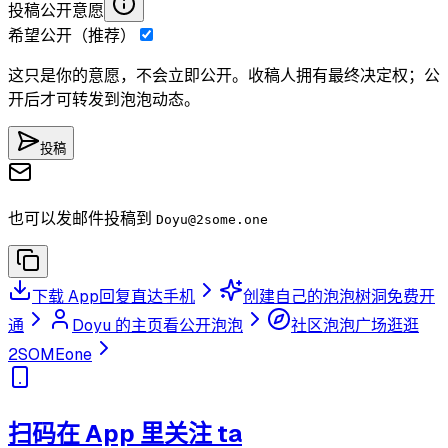
投稿公开意愿
希望公开（推荐）
这只是你的意愿，不会立即公开。收稿人拥有最终决定权；公
开后才可转发到泡泡动态。
投稿
也可以发邮件投稿到
Doyu
@2some.one
下载 App
回复直达手机
创建自己的泡泡树洞
免费开
通
Doyu 的主页
看公开泡泡
社区泡泡广场
逛逛
2SOMEone
扫码在 App 里关注 ta