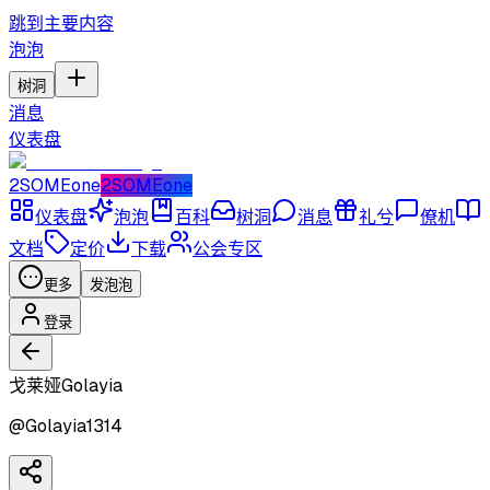
跳到主要内容
泡泡
树洞
消息
仪表盘
2SOMEone
2SOMEone
仪表盘
泡泡
百科
树洞
消息
礼兮
僚机
文档
定价
下载
公会专区
更多
发泡泡
登录
戈莱娅Golayia
@
Golayia1314