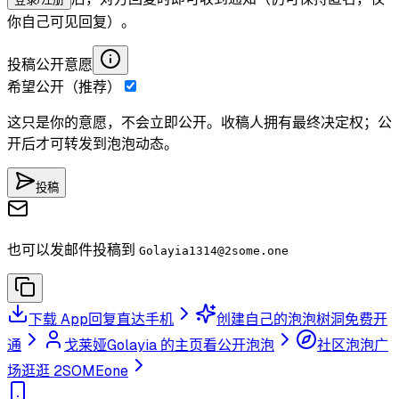
你自己可见回复）。
投稿公开意愿
希望公开（推荐）
这只是你的意愿，不会立即公开。收稿人拥有最终决定权；公
开后才可转发到泡泡动态。
投稿
也可以发邮件投稿到
Golayia1314
@2some.one
下载 App
回复直达手机
创建自己的泡泡树洞
免费开
通
戈莱娅Golayia 的主页
看公开泡泡
社区泡泡广
场
逛逛 2SOMEone