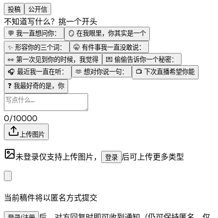
投稿
公开信
不知道写什么？挑一个开头
💬
我一直想问你：
🪞
在我眼里，你其实是一个
✨
形容你的三个词：
🤫
有件事我一直没敢说：
👀
第一次见到你的时候，我觉得
💌
偷偷告诉你一个秘密：
🎧
最近我一直在听：
🫶
想对你说一句：
📺
下次直播希望你能
❓
我最好奇的是，你
0/10000
上传图片
未登录仅支持上传图片，
后可上传更多类型
登录
当前稿件将以匿名方式提交
后，对方回复时即可收到通知（仍可保持匿名，仅
登录/注册