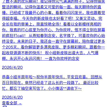
了数不清的欢乐瞬间！我记得你元气满满的样子，记得你搞笑
整活的瞬间，记得你温柔又可爱的每一面。每天期待你的直
播，已经成了我最开心的小事，看着你闪闪发光，我也跟着觉
得超幸福。 今天你的新皮肤也太好看了吧！又美又灵动，完
全长在我的审美上，简直惊艳全场！看着以全新模样亮相的
你，我真的打心底里为你开心、为你欢呼，恨不得立刻在屏幕
前疯狂打call！ 从燕知春到念安，名字换了，可喜欢你的心始
终没变。未来的日子，我还会一直守在屏幕前，陪你度过更多
个205天，看你解锁更多漂亮皮肤、更多精彩瞬间，跟着你一
起收获源源不断的快乐！ 祝小娅新皮肤出道大吉，人气爆
棚，永远开心永远闪亮！ 一直为你欢呼的念安
2026/4/20
恭喜小娅半周年啦～祝你半周年快乐，平安且欢喜。 回想从
百日到现在，竟然已经走了这么长的一段路了。 最近比较
忙，都忘了抽空来写信了。小小情话^^请收下～
2026/4/20
查看全部 →