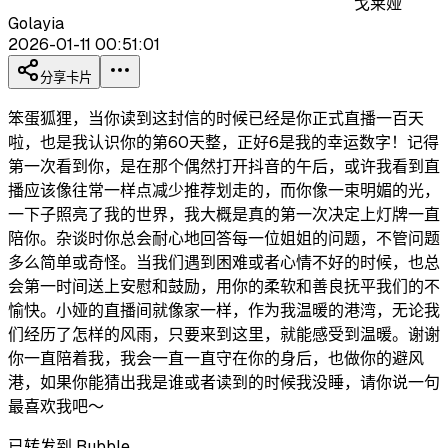
戈莱娅
Golayia
2026-01-11 00:51:01
分享卡片
笨蛋狐狸，当你读到这封信的时候已经是你正式直播一百天
啦，也是我认识你的第60天整，正好6是我的幸运数字！记得
第一次看到你，是在那个偶然打开抖音的午后，或许我看到直
播应该像往常一样点减少推荐划走的，而你像一束明媚的光，
一下子照亮了我的世界，我大概是真的第一次决定上灯牌一直
陪你。杂谈时你总会耐心地回答每一位姐姐的问题，不管问题
多么简单或奇怪。当我们遇到困难或者心情不好的时候，也总
会第一时间送上安慰和鼓励，用你的柔软和善良抚平我们的不
愉快。小娅的直播间就像家一样，作为我温暖的港湾，无论我
们经历了怎样的风雨，只要来到这里，就能感受到温暖。谢谢
你一直陪着我，我会一直一直守在你的身后，也做你的避风
港，如果你能猜出我是谁或者读到的时候我没睡，请你说一句
最喜欢我吧～
已转发到 Bubble