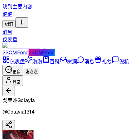
跳到主要内容
泡泡
树洞
消息
仪表盘
2SOMEone
2SOMEone
仪表盘
泡泡
百科
树洞
消息
礼兮
僚机
更多
发泡泡
登录
戈莱娅Golayia
@
Golayia1314