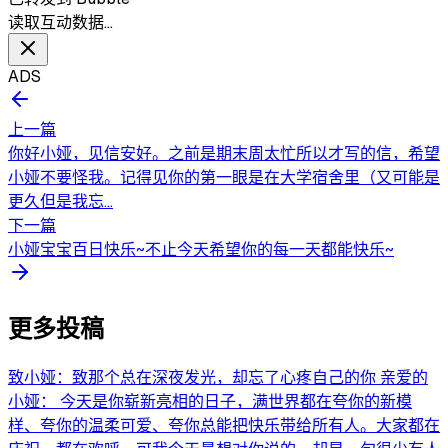
读取互动数据…
ADS
上一篇
你好小娅，见信安好。之前是期末周太忙所以才写的信，希望
小娅不要怪我。记得见你的第一眼是在大学宿舍里（又可能是
更久但是我忘...
下一篇
小娅宝宝百日快乐~不止今天希望你的每一天都能快乐~
更多投稿
致小娅：致那个总在深夜发光，却忘了心疼自己的你 亲爱的
小娅： 今天是你崭新亮相的日子，满世界都在夸你的新模
样、夸你的温柔可爱、夸你总能把快乐带给所有人。大家都在