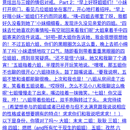
意炫出与三嫂的情侣对戒。 Part 2：“早上好呀姐姐们！”小妹
打开房门，看见几位姐姐坐在客厅，开心地打着招呼。“早上
好哦小妹~”姐姐们不约而同说着。“咦~四姐去哪里了呀，我都
好久没看到她了”小妹细细看，发现许久没见亲爱的四姐。“四
妹去忙她喜欢的事情啦~有空就回来看我们呢”大姐拿着手中四
姐寄来的信件说道。“好吧~那大姐你告诉她，我会很想很想她
的！不过五姐六姐，你们的黑眼圈怎么这么重，晚上去抓小绵
羊了吗”小妹遗憾地叹了口气，随即看到带着重重黑眼圈的四
位姐姐，感到非常疑惑。“还不是怪“六妹，她又和我聊了个通
宵！”五姐指着六姐，半埋怨半开玩笑地说。“嘿嘿，那五姐你
不也聊的很开心”六姐挠挠头，鼓了鼓嘴说道。“要我说啊，五
姐不管和谁都能聊很晚，上次和我也是！”八姐从房间走了出
来，笑看着五姐说着。“哎呀呀，怎么不见小八和我聊这么晚
呢”七姐慢慢走了出来，嘴边挂着一抹微笑，“七姐！你又逗
我，哼！”八姐带着些脸红，双手抱胸转过了头。 未完待续
~（希望想参与的姐姐或者已经参与但不太满意跟我说说相应
的性格或者想要拥有的特点！求求你们和我说吧求求！！）
以下是身份，你猜对了吗～ 大姐：末末 二姐：耿耿 三姐：绵
绵 四姐：燃燃（and所有忙于现生的姐姐） 五姐：孜然 六