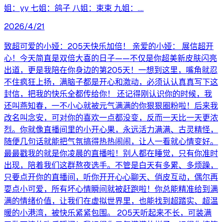
姐：yy 七姐：鸽子 八姐：束束 九姐：....
2026/4/21
致超可爱的小娅：205天快乐加倍！ 亲爱的小娅： 展信超开
心！今天简直是双倍大喜的日子——不仅是你超美新皮肤闪亮
出道，更是我陪在你身边的第205天！一想到这里，嘴角就忍
不住疯狂上扬，满脑子都是开心和激动，必须认认真真写下这
封信，把我的快乐全都传给你！ 还记得刚认识你的时候，我
还叫燕知春，一不小心就被元气满满的你狠狠圈粉啦！后来我
改名叫念安，可对你的喜欢一点都没变，反而一天比一天更浓
烈。你就像直播间里的小开心果，永远活力满满、古灵精怪，
随便几句话就能把气氛搞得热热闹闹，让人一看就心情变好。
最最戳我的就是你凌晨的直播啦！别人都在睡觉，只有你准时
出现，陪着我们这群熬夜选手。不管是白天有多累、多烦躁，
只要点开你的直播间，听你开开心心聊天、俏皮互动，偶尔再
耍点小可爱，所有坏心情瞬间就被赶跑啦！你总能精准给到满
满的情绪价值，让我们在虚拟世界里，也能找到超踏实、超温
暖的小港湾，被快乐紧紧包围。 205天听起来不长，可装满