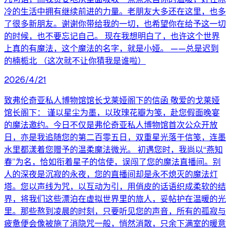
冷的生活中拥有继续前进的力量。老朋友大多还在这里，也多
了很多新朋友。谢谢你带给我的一切，也希望你在给予这一切
的时候，也不要忘记自己。 现在我想明白了，也许这个世界
上真的有魔法，这个魔法的名字，就是小娅。 ——总是迟到
的楠栀北 （这次就不让你猜我是谁啦）
2026/4/21
致弗伦奇亚私人博物馆馆长戈莱娅阁下的信函 敬爱的戈莱娅
馆长阁下： 谨以星尘为墨，以玫瑰花瓣为笺，赴您假面晚宴
的魔法邀约。今日不仅是弗伦奇亚私人博物馆首次公众开放
日，亦是我追随您的第二百零五日，双重星光落于信笺，连墨
水里都漾着您赠予的温柔魔法微光。 初遇您时，我尚以“燕知
春”为名，恰如衔着星子的信使，误闯了您的魔法直播间。别
人的深夜是沉寂的永夜，您的直播间却是永不熄灭的魔法灯
塔。您以声线为咒，以互动为引，用俏皮的话语织成柔软的结
界，将我们这些漂泊在虚拟世界里的旅人，妥帖护在温暖的光
里。那些熬到凌晨的时刻，只要听见您的声音，所有的孤寂与
疲惫便会像被施了消隐咒一般，悄然消散，只余下满室的暖意