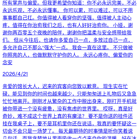
所有掌声与偏爱。但我更希望你知道：你不必永远完美，不必
永远乐观，不必永远懂事。 你可以累，可以难过，可以不用
事事都自己扛。你值得被人看穿你的坚强，值得被人主动心
疼，值得在你治愈我们之后，也有人好好治愈你。 小娅，谢
谢你两百零五个夜晚的陪伴，谢谢你把温柔与安全感带给我
们。 但从今往后，也请你多爱自己一点，多放过自己一点，
多允许自己不那么“强大”一点。 我会一直在这里。 不只做被
你照亮的人，也做默默守护你的人。 永远心疼你、偏爱你的
念安
2026/4/21
亲爱的馆长大人，迟来的宾客向您致以歉意。 现生实在忙
碌，能见到你的时间也越来越少，只能匆匆送上礼物后又急急
忙忙地离开。刚刚才从繁杂的工作中脱出身来，刚打开手机就
被你带进一个没有疲惫，没有焦虑的世界里。 哎呀，真是好
奇妙，难不成这个世界上真的有魔法？ 要不是你送的挂件还
挂在我桌子上，要不是耳机里你还在说话，我真的要怀疑这一
切会不会只是一场梦了。 每天最期待的时事情是听你笑着说
几句话，而我贪婪地从里面吸收一点点来自你的温暖，好在冰