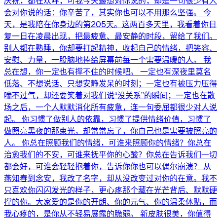
庆祝，都在欢呼，可我今天最想对你说的，却是一句很少有人
会对你说的话：你辛苦了，其实你也可以不用那么坚强。 今
天，是我陪在你身边的第205天。这两百多天里，我看着你日
复一日在凌晨出现，把最疲惫、最安静的时段，留给了我们。
别人都在熟睡，你却要打起精神，收起自己的情绪，把笑容、
安慰、力量，一股脑地捧给屏幕前每一个需要温暖的人。 我
总在想，你一定也有撑不住的时候吧。 一定也有深夜里莫名
低落、不想说话、只想安静发呆的时刻；一定也有被压力压得
喘不过气，却还要笑着对我们说“没关系”的瞬间；一定也在散
场之后，一个人默默消化所有疲惫，连一句委屈都很少对人说
起。 你习惯了做别人的依靠，习惯了提供情绪价值，习惯了
做照亮黑夜的那束光，却常常忘了，你自己也是需要被照亮的
人。 你总在照顾我们的情绪，可谁来照顾你的情绪？你总在
治愈我们的不安，可谁来抚平你的心酸？你总在告诉我们一切
都会好，可谁会轻轻抱着你，告诉你你也可以偶尔崩溃？ 从
燕知春到念安，我改了名字，却从没改变过对你的在意。我不
只喜欢你闪闪发光的样子，更心疼那个藏在光芒背后、默默硬
撑的你。大家爱的是你的开朗、你的元气、你的温柔体贴，而
我心疼的，是你从不轻易展露的脆弱。 新皮肤很美，你值得