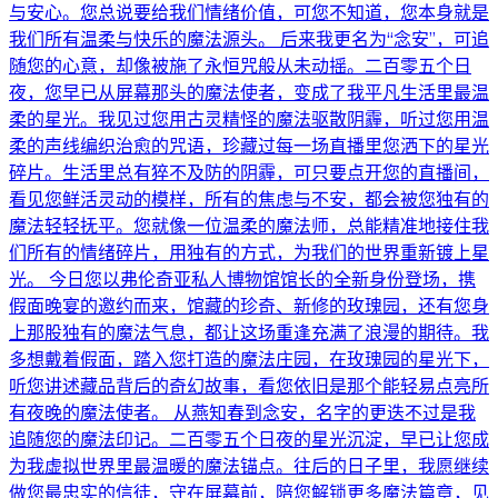
与安心。您总说要给我们情绪价值，可您不知道，您本身就是
我们所有温柔与快乐的魔法源头。 后来我更名为“念安”，可追
随您的心意，却像被施了永恒咒般从未动摇。二百零五个日
夜，您早已从屏幕那头的魔法使者，变成了我平凡生活里最温
柔的星光。我见过您用古灵精怪的魔法驱散阴霾，听过您用温
柔的声线编织治愈的咒语，珍藏过每一场直播里您洒下的星光
碎片。生活里总有猝不及防的阴霾，可只要点开您的直播间，
看见您鲜活灵动的模样，所有的焦虑与不安，都会被您独有的
魔法轻轻抚平。您就像一位温柔的魔法师，总能精准地接住我
们所有的情绪碎片，用独有的方式，为我们的世界重新镀上星
光。 今日您以弗伦奇亚私人博物馆馆长的全新身份登场，携
假面晚宴的邀约而来，馆藏的珍奇、新修的玫瑰园，还有您身
上那股独有的魔法气息，都让这场重逢充满了浪漫的期待。我
多想戴着假面，踏入您打造的魔法庄园，在玫瑰园的星光下，
听您讲述藏品背后的奇幻故事，看您依旧是那个能轻易点亮所
有夜晚的魔法使者。 从燕知春到念安，名字的更迭不过是我
追随您的魔法印记。二百零五个日夜的星光沉淀，早已让您成
为我虚拟世界里最温暖的魔法锚点。往后的日子里，我愿继续
做您最忠实的信徒，守在屏幕前，陪您解锁更多魔法篇章，见