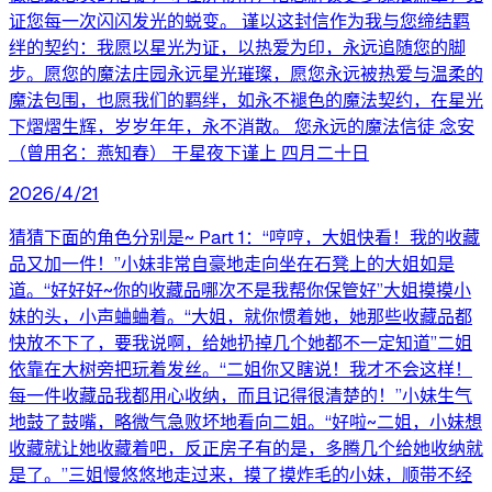
证您每一次闪闪发光的蜕变。 谨以这封信作为我与您缔结羁
绊的契约：我愿以星光为证，以热爱为印，永远追随您的脚
步。愿您的魔法庄园永远星光璀璨，愿您永远被热爱与温柔的
魔法包围，也愿我们的羁绊，如永不褪色的魔法契约，在星光
下熠熠生辉，岁岁年年，永不消散。 您永远的魔法信徒 念安
（曾用名：燕知春） 于星夜下谨上 四月二十日
2026/4/21
猜猜下面的角色分别是~ Part 1：“哼哼，大姐快看！我的收藏
品又加一件！”小妹非常自豪地走向坐在石凳上的大姐如是
道。“好好好~你的收藏品哪次不是我帮你保管好”大姐摸摸小
妹的头，小声蛐蛐着。“大姐，就你惯着她，她那些收藏品都
快放不下了，要我说啊，给她扔掉几个她都不一定知道”二姐
依靠在大树旁把玩着发丝。“二姐你又瞎说！我才不会这样！
每一件收藏品我都用心收纳，而且记得很清楚的！”小妹生气
地鼓了鼓嘴，略微气急败坏地看向二姐。“好啦~二姐，小妹想
收藏就让她收藏着吧，反正房子有的是，多腾几个给她收纳就
是了。”三姐慢悠悠地走过来，摸了摸炸毛的小妹，顺带不经