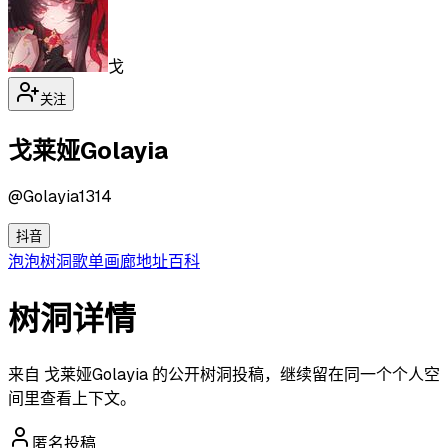
戈
关注
戈莱娅Golayia
@
Golayia1314
抖音
泡泡
树洞
歌单
画廊
地址
百科
树洞详情
来自 戈莱娅Golayia 的公开树洞投稿，继续留在同一个个人空
间里查看上下文。
匿名投稿