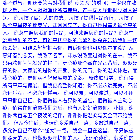
喘不过气，却还要笑着对我们说“没关系”的瞬间；一定也在散
场之后，一个人默默消化所有疲惫，连一句委屈都很少对人说
起。 你习惯了做别人的依靠，习惯了提供情绪价值，习惯了
做照亮黑夜的那束光，却常常忘了，你自己也是需要被照亮的
人。 你总在照顾我们的情绪，可谁来照顾你的情绪？你总在
治愈我们的不安，可谁来抚平你的心酸？你总在告诉我们一切
都会好，可谁会轻轻抱着你，告诉你你也可以偶尔崩溃？ 从
燕知春到念安，我改了名字，却从没改变过对你的在意。我不
只喜欢你闪闪发光的样子，更心疼那个藏在光芒背后、默默硬
撑的你。大家爱的是你的开朗、你的元气、你的温柔体贴，而
我心疼的，是你从不轻易展露的脆弱。 新皮肤很美，你值得
所有掌声与偏爱。但我更希望你知道：你不必永远完美，不必
永远乐观，不必永远懂事。 你可以累，可以难过，可以不用
事事都自己扛。你值得被人看穿你的坚强，值得被人主动心
疼，值得在你治愈我们之后，也有人好好治愈你。 小娅，谢
谢你两百零五个夜晚的陪伴，谢谢你把温柔与安全感带给我
们。 但从今往后，也请你多爱自己一点，多放过自己一点，
多允许自己不那么“强大”一点。 我会一直在这里。 不只做被
你照亮的人，也做默默守护你的人。 永远心疼你、偏爱你的