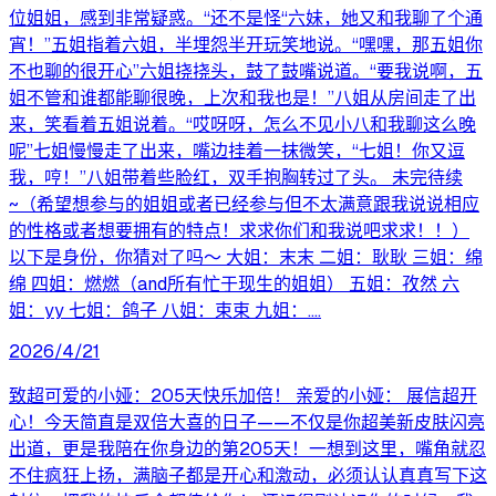
位姐姐，感到非常疑惑。“还不是怪“六妹，她又和我聊了个通
宵！”五姐指着六姐，半埋怨半开玩笑地说。“嘿嘿，那五姐你
不也聊的很开心”六姐挠挠头，鼓了鼓嘴说道。“要我说啊，五
姐不管和谁都能聊很晚，上次和我也是！”八姐从房间走了出
来，笑看着五姐说着。“哎呀呀，怎么不见小八和我聊这么晚
呢”七姐慢慢走了出来，嘴边挂着一抹微笑，“七姐！你又逗
我，哼！”八姐带着些脸红，双手抱胸转过了头。 未完待续
~（希望想参与的姐姐或者已经参与但不太满意跟我说说相应
的性格或者想要拥有的特点！求求你们和我说吧求求！！）
以下是身份，你猜对了吗～ 大姐：末末 二姐：耿耿 三姐：绵
绵 四姐：燃燃（and所有忙于现生的姐姐） 五姐：孜然 六
姐：yy 七姐：鸽子 八姐：束束 九姐：....
2026/4/21
致超可爱的小娅：205天快乐加倍！ 亲爱的小娅： 展信超开
心！今天简直是双倍大喜的日子——不仅是你超美新皮肤闪亮
出道，更是我陪在你身边的第205天！一想到这里，嘴角就忍
不住疯狂上扬，满脑子都是开心和激动，必须认认真真写下这