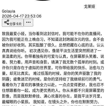
戈莱娅
Golayia
2026-04-17 23:53:06
分享卡片
致我最爱小娅，当你看到这封信时，我可能不在你的直播间，
因为我可能正在上晚自习，不知道这封跨越次元的信，会不会
被你好好收到。其实酝酿了很久，总想把藏在心底的话，认认
真真说给你听。 初次遇见你，像是平淡生活里突然照进了一
束温柔的光。你带着独有的可爱与认真，在屏幕那头笑着、说
着、努力着，用声音和身影，填满了我无数个孤单的时刻。或
许你只是存在于虚拟的世界里，可你带给我的快乐、治愈与力
量，却无比真实。 难过低落的时候，是你的笑声驱散了我的
阴霾；疲惫迷茫的时候，是你的坚持给了我继续前行的勇气。
看着你为了喜欢的事情全力以赴，一点点变得更好，我也忍不
住想跟着你一起，成为更优秀的人。你从来都不只是屏幕里的
影像，而是我默默牵挂、满心欢喜的存在，是我平淡岁月里，
最耀眼的小星辰。 我知道，在镜头之外，你也在默默努力、