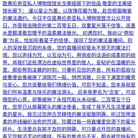
致弗伦奇亚私人博物馆馆长戈莱娅阁下的信函 敬爱的戈莱娅
馆长阁下： 谨以星尘为墨，以玫瑰花瓣为笺，赴您假面晚宴
的魔法邀约。今日不仅是弗伦奇亚私人博物馆首次公众开放
日，亦是我追随您的第二百零五日，双重星光落于信笺，连墨
水里都漾着您赠予的温柔魔法微光。 初遇您时，我尚以“燕知
春”为名，恰如衔着星子的信使，误闯了您的魔法直播间。别
人的深夜是沉寂的永夜，您的直播间却是永不熄灭的魔法灯
塔。您以声线为咒，以互动为引，用俏皮的话语织成柔软的结
界，将我们这些漂泊在虚拟世界里的旅人，妥帖护在温暖的光
里。那些熬到凌晨的时刻，只要听见您的声音，所有的孤寂与
疲惫便会像被施了消隐咒一般，悄然消散，只余下满室的暖意
与安心。您总说要给我们情绪价值，可您不知道，您本身就是
我们所有温柔与快乐的魔法源头。 后来我更名为“念安”，可追
随您的心意，却像被施了永恒咒般从未动摇。二百零五个日
夜，您早已从屏幕那头的魔法使者，变成了我平凡生活里最温
柔的星光。我见过您用古灵精怪的魔法驱散阴霾，听过您用温
柔的声线编织治愈的咒语，珍藏过每一场直播里您洒下的星光
碎片。生活里总有猝不及防的阴霾，可只要点开您的直播间，
看见您鲜活灵动的模样，所有的焦虑与不安，都会被您独有的