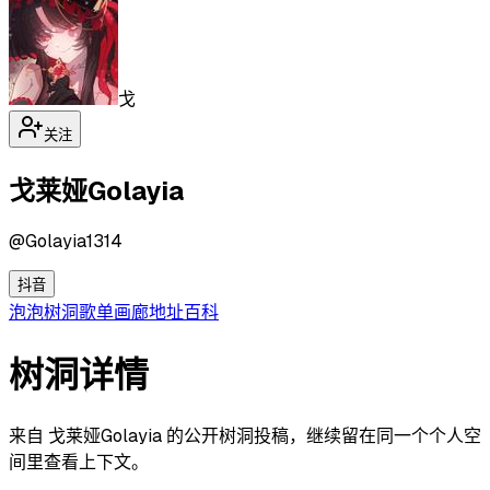
戈
关注
戈莱娅Golayia
@
Golayia1314
抖音
泡泡
树洞
歌单
画廊
地址
百科
树洞详情
来自 戈莱娅Golayia 的公开树洞投稿，继续留在同一个个人空
间里查看上下文。