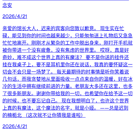
念安
2026/4/21
亲爱的馆长大人，迟来的宾客向您致以歉意。 现生实在忙
碌，能见到你的时间也越来越少，只能匆匆送上礼物后又急急
忙忙地离开。刚刚才从繁杂的工作中脱出身来，刚打开手机就
被你带进一个没有疲惫，没有焦虑的世界里。 哎呀，真是好
奇妙，难不成这个世界上真的有魔法？ 要不是你送的挂件还
挂在我桌子上，要不是耳机里你还在说话，我真的要怀疑这一
切会不会只是一场梦了。 每天最期待的时事情是听你笑着说
几句话，而我贪婪地从里面吸收一点点来自你的温暖，好在冰
冷的生活中拥有继续前进的力量。老朋友大多还在这里，也多
了很多新朋友。谢谢你带给我的一切，也希望你在给予这一切
的时候，也不要忘记自己。 现在我想明白了，也许这个世界
上真的有魔法，这个魔法的名字，就是小娅。 ——总是迟到
的楠栀北 （这次就不让你猜我是谁啦）
2026/4/21