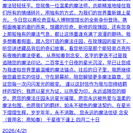
魔法轻轻抚平。您就像一位温柔的魔法师，总能精准地接住我
们所有的情绪碎片，用独有的方式，为我们的世界重新镀上星
光。 今日您以弗伦奇亚私人博物馆馆长的全新身份登场，携
假面晚宴的邀约而来，馆藏的珍奇、新修的玫瑰园，还有您身
上那股独有的魔法气息，都让这场重逢充满了浪漫的期待。我
多想戴着假面，踏入您打造的魔法庄园，在玫瑰园的星光下，
听您讲述藏品背后的奇幻故事，看您依旧是那个能轻易点亮所
有夜晚的魔法使者。 从燕知春到念安，名字的更迭不过是我
追随您的魔法印记。二百零五个日夜的星光沉淀，早已让您成
为我虚拟世界里最温暖的魔法锚点。往后的日子里，我愿继续
做您最忠实的信徒，守在屏幕前，陪您解锁更多魔法篇章，见
证您每一次闪闪发光的蜕变。 谨以这封信作为我与您缔结羁
绊的契约：我愿以星光为证，以热爱为印，永远追随您的脚
步。愿您的魔法庄园永远星光璀璨，愿您永远被热爱与温柔的
魔法包围，也愿我们的羁绊，如永不褪色的魔法契约，在星光
下熠熠生辉，岁岁年年，永不消散。 您永远的魔法信徒 念安
（曾用名：燕知春） 于星夜下谨上 四月二十日
2026/4/21