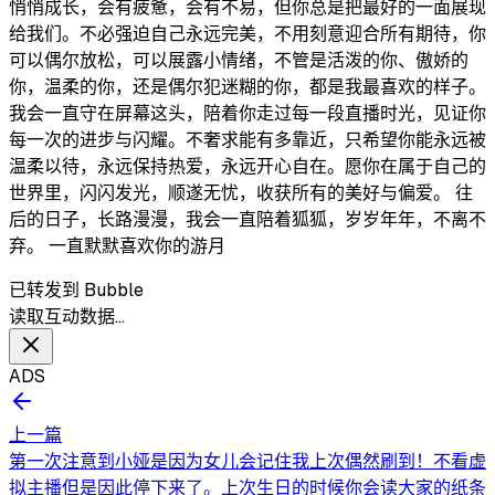
悄悄成长，会有疲惫，会有不易，但你总是把最好的一面展现
给我们。不必强迫自己永远完美，不用刻意迎合所有期待，你
可以偶尔放松，可以展露小情绪，不管是活泼的你、傲娇的
你，温柔的你，还是偶尔犯迷糊的你，都是我最喜欢的样子。
我会一直守在屏幕这头，陪着你走过每一段直播时光，见证你
每一次的进步与闪耀。不奢求能有多靠近，只希望你能永远被
温柔以待，永远保持热爱，永远开心自在。愿你在属于自己的
世界里，闪闪发光，顺遂无忧，收获所有的美好与偏爱。 往
后的日子，长路漫漫，我会一直陪着狐狐，岁岁年年，不离不
弃。 一直默默喜欢你的游月
已转发到 Bubble
读取互动数据…
ADS
上一篇
第一次注意到小娅是因为女儿会记住我上次偶然刷到！不看虚
拟主播但是因此停下来了。上次生日的时候你会读大家的纸条