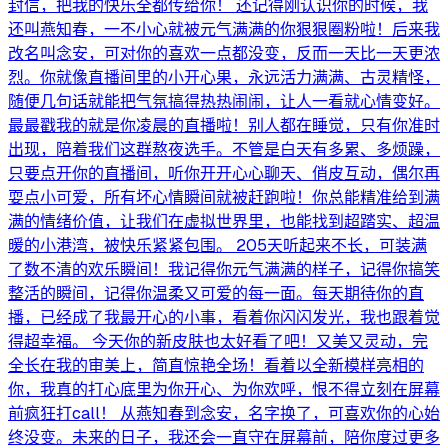
封信，把我的快乐全都传给你！ 还记得刚认识你的时候，我
还叫燕知春，一不小心就被元气满满的你狠狠圈粉啦！后来我
改名叫念安，可对你的喜欢一点都没变，反而一天比一天更浓
烈。你就像直播间里的小开心果，永远活力满满、古灵精怪，
随便几句话就能把气氛搞得热热闹闹，让人一看就心情变好。
最最戳我的就是你凌晨的直播啦！别人都在睡觉，只有你准时
出现，陪着我们这群熬夜选手。不管是白天有多累、多烦躁，
只要点开你的直播间，听你开开心心聊天、俏皮互动，偶尔再
耍点小可爱，所有坏心情瞬间就被赶跑啦！你总能精准给到满
满的情绪价值，让我们在虚拟世界里，也能找到超踏实、超温
暖的小港湾，被快乐紧紧包围。 205天听起来不长，可装满
了数不清的欢乐瞬间！我记得你元气满满的样子，记得你搞笑
整活的瞬间，记得你温柔又可爱的每一面。每天期待你的直
播，已经成了我最开心的小事，看着你闪闪发光，我也跟着觉
得超幸福。 今天你的新皮肤也太好看了吧！又美又灵动，完
全长在我的审美上，简直惊艳全场！看着以全新模样亮相的
你，我真的打心底里为你开心、为你欢呼，恨不得立刻在屏幕
前疯狂打call！ 从燕知春到念安，名字换了，可喜欢你的心始
终没变。未来的日子，我还会一直守在屏幕前，陪你度过更多