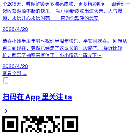
个205天，看你解锁更多漂亮皮肤、更多精彩瞬间，跟着你一
起收获源源不断的快乐！ 祝小娅新皮肤出道大吉，人气爆
棚，永远开心永远闪亮！ 一直为你欢呼的念安
2026/4/20
恭喜小娅半周年啦～祝你半周年快乐，平安且欢喜。 回想从
百日到现在，竟然已经走了这么长的一段路了。 最近比较
忙，都忘了抽空来写信了。小小情话^^请收下～
2026/4/20
查看全部 →
扫码在 App 里关注 ta