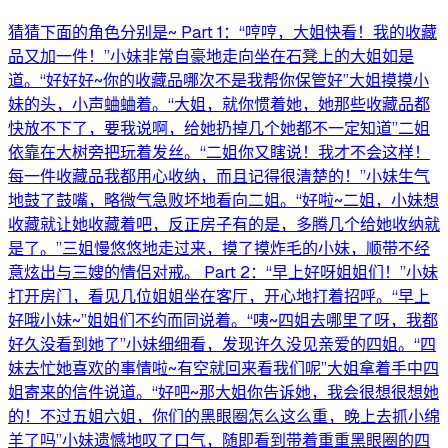
猜猜下面的角色分别是~ Part 1：“哼哼，大姐快看！我的收藏
品又加一件！”小妹非常自豪地走向坐在石凳上的大姐如是
道。“好好好~你的收藏品哪次不是我帮你保管好”大姐摸摸小
妹的头，小声蛐蛐着。“大姐，就你惯着她，她那些收藏品都
快放不下了，要我说啊，给她扔掉几个她都不一定知道”二姐
依靠在大树旁把玩着发丝。“二姐你又瞎说！我才不会这样！
每一件收藏品我都用心收纳，而且记得很清楚的！”小妹生气
地鼓了鼓嘴，略微气急败坏地看向二姐。“好啦~二姐，小妹想
收藏就让她收藏着吧，反正房子有的是，多腾几个给她收纳就
是了。”三姐慢悠悠地走过来，摸了摸炸毛的小妹，顺带不经
意炫出与三嫂的情侣对戒。 Part 2：“早上好呀姐姐们！”小妹
打开房门，看见几位姐姐坐在客厅，开心地打着招呼。“早上
好哦小妹~”姐姐们不约而同说着。“咦~四姐去哪里了呀，我都
好久没看到她了”小妹细细看，发现许久没见亲爱的四姐。“四
妹去忙她喜欢的事情啦~有空就回来看我们呢”大姐拿着手中四
姐寄来的信件说道。“好吧~那大姐你告诉她，我会很想很想她
的！不过五姐六姐，你们的黑眼圈怎么这么重，晚上去抓小绵
羊了吗”小妹遗憾地叹了口气，随即看到带着重重黑眼圈的四