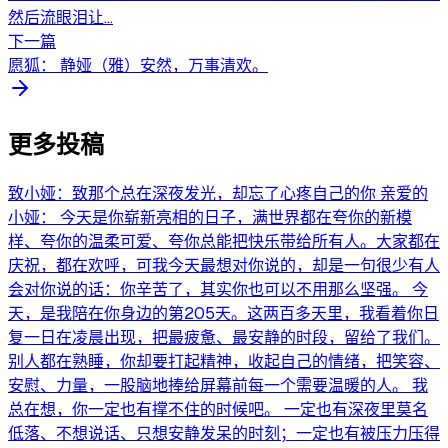
然后流眼泪让...
下一篇
愿狐： 静娅（雅）安然，万事清欢。
更多投稿
致小娅：致那个总在深夜发光，却忘了心疼自己的你 亲爱的
小娅： 今天是你崭新亮相的日子，满世界都在夸你的新模
样、夸你的温柔可爱、夸你总能把快乐带给所有人。大家都在
庆祝，都在欢呼，可我今天最想对你说的，却是一句很少有人
会对你说的话：你辛苦了，其实你也可以不用那么坚强。 今
天，是我陪在你身边的第205天。这两百多天里，我看着你日
复一日在凌晨出现，把最疲惫、最安静的时段，留给了我们。
别人都在熟睡，你却要打起精神，收起自己的情绪，把笑容、
安慰、力量，一股脑地捧给屏幕前每一个需要温暖的人。 我
总在想，你一定也有撑不住的时候吧。 一定也有深夜里莫名
低落、不想说话、只想安静发呆的时刻；一定也有被压力压得