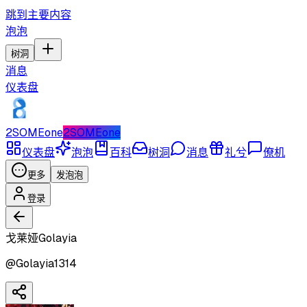
跳到主要内容
泡泡
树洞
消息
仪表盘
2SOMEone
2SOMEone
仪表盘
泡泡
百科
树洞
消息
礼兮
僚机
更多
发泡泡
登录
戈莱娅Golayia
@
Golayia1314