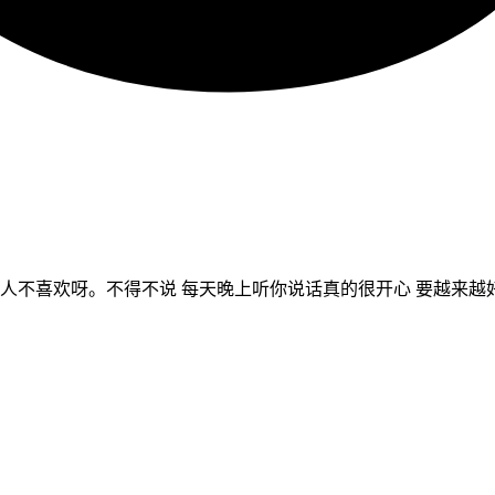
让人不喜欢呀。不得不说 每天晚上听你说话真的很开心 要越来越