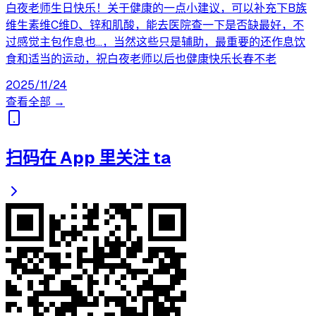
白夜老师生日快乐！关于健康的一点小建议，可以补充下B族
维生素维C维D、锌和肌酸，能去医院查一下是否缺最好，不
过感觉主包作息也…，当然这些只是辅助，最重要的还作息饮
食和适当的运动，祝白夜老师以后也健康快乐长春不老
2025/11/24
查看全部 →
扫码在 App 里关注 ta