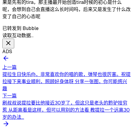
果是先有的tira，那主播最开始创造tira时候的初心是什么
呢，会想到自己会直播这么长时间吗，后来又是发生了什么改
变了自己的心态呢
已转发到 Bubble
读取互动数据…
ADS
上一篇
提拉生日快乐🎂，非常喜欢你的唱的歌，弹琴也很厉害。祝提
拉接下来事业顺利，照顾好身体呀 分享一张图，你可能感兴
趣
下一篇
刷叔叔说提拉要比他接近30岁了，但这只是老头的黔驴技穷
惹 从距离看是这样，但可以用别的方法看 教提拉一个远离30
岁的办法...