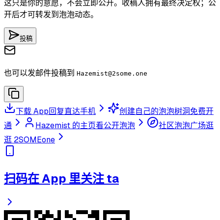
这只是你的意愿，不会立即公开。收稿人拥有最终决定权；公
开后才可转发到泡泡动态。
投稿
也可以发邮件投稿到
Hazemist
@2some.one
下载 App
回复直达手机
创建自己的泡泡树洞
免费开
通
Hazemist 的主页
看公开泡泡
社区泡泡广场
逛
逛 2SOMEone
扫码在 App 里关注 ta