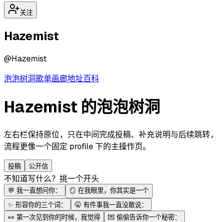
关注
Hazemist
@
Hazemist
泡泡
树洞
歌单
画廊
地址
百科
Hazemist 的泡泡树洞
左右栏保持原位，只在中间完成投稿、补充说明与后续跳转，
流程更像一个固定 profile 下的主操作页。
投稿
公开信
不知道写什么？挑一个开头
💬
我一直想问你：
🪞
在我眼里，你其实是一个
✨
形容你的三个词：
🤫
有件事我一直没敢说：
👀
第一次见到你的时候，我觉得
💌
偷偷告诉你一个秘密：