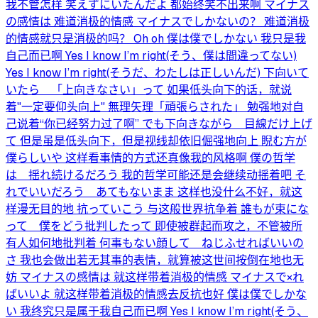
我不管怎样 笑えずにいたんだよ 都始终笑不出来啊 マイナス
の感情は 难道消极的情感 マイナスでしかないの？ 难道消极
的情感就只是消极的吗？ Oh oh 僕は僕でしかない 我只是我
自己而已啊 Yes I know I’m right(そう、僕は間違ってない)
Yes I know I’m right(そうだ、わたしは正しいんだ) 下向いて
いたら 「上向きなさい」って 如果低头向下的话，就说
着"一定要仰头向上" 無理矢理「頑張らされた」 勉强地对自
己说着“你已经努力过了啊” でも下向きながら 目線だけ上げ
て 但是虽是低头向下，但是视线却依旧倔强地向上 睨む方が
僕らしいや 这样看事情的方式还真像我的风格啊 僕の哲学
は 揺れ続けるだろう 我的哲学可能还是会继续动摇着吧 そ
れでいいだろう あてもないまま 这样也没什么不好，就这
样漫无目的地 抗っていこう 与这般世界抗争着 誰もが束にな
って 僕をどう批判したって 即使被群起而攻之，不管被所
有人如何地批判着 何事もない顔して ねじふせればいいの
さ 我也会做出若无其事的表情，就算被这世间按倒在地也无
妨 マイナスの感情は 就这样带着消极的情感 マイナスで×れ
ばいいよ 就这样带着消极的情感去反抗也好 僕は僕でしかな
い 我终究只是属于我自己而已啊 Yes I know I’m right(そう、