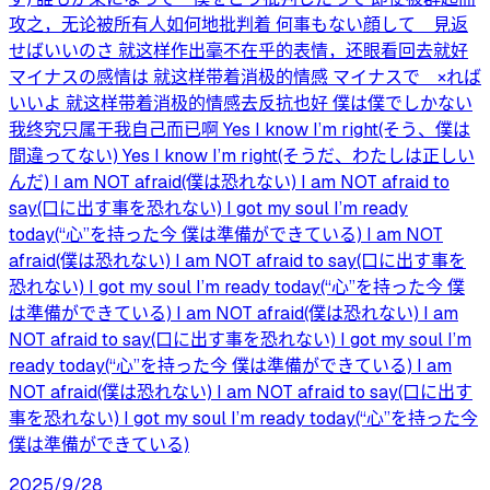
攻之，无论被所有人如何地批判着 何事もない顔して 見返
せばいいのさ 就这样作出毫不在乎的表情，还眼看回去就好
マイナスの感情は 就这样带着消极的情感 マイナスで ×れば
いいよ 就这样带着消极的情感去反抗也好 僕は僕でしかない
我终究只属于我自己而已啊 Yes I know I’m right(そう、僕は
間違ってない) Yes I know I’m right(そうだ、わたしは正しい
んだ) I am NOT afraid(僕は恐れない) I am NOT afraid to
say(口に出す事を恐れない) I got my soul I’m ready
today(“心”を持った今 僕は準備ができている) I am NOT
afraid(僕は恐れない) I am NOT afraid to say(口に出す事を
恐れない) I got my soul I’m ready today(“心”を持った今 僕
は準備ができている) I am NOT afraid(僕は恐れない) I am
NOT afraid to say(口に出す事を恐れない) I got my soul I’m
ready today(“心”を持った今 僕は準備ができている) I am
NOT afraid(僕は恐れない) I am NOT afraid to say(口に出す
事を恐れない) I got my soul I’m ready today(“心”を持った今
僕は準備ができている)
2025/9/28