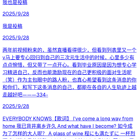
我也是投稿
2025/9/28
我是投稿
2025/9/28
两年前视频粉来的，虽然直播看得很少，但看到列表里又一个
v马上要专心回归到自己的三次元生活中的时候，心里多少有
点点惋惜，但又带了一点开心。看到毕业原因是因为想专心学
习精进自己，反而也能激励现在的自己更积极的面对生活呢
（笑）作为主包眼中的路人粉，也真心希望看到这条消息的你
和你们，和写下这条消息的自己，都能在各自的人生轨迹上越
走越好吧———334-
2025/9/28
EVERYBODY KNOWS【歌词】 I've come a long way from
home 我已背井离乡许久 And what have I become? 如今成
为了怎样的大人呢？ A glass of wine 程にも満たずに 一杯烈