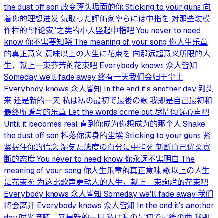
the dust off son 改变蓬头垢面的你 Sticking to your guns 向
着你的理想进发 気取った評価家やらには中指を 对那些装模
作样的“评论家”之类的小人竖起中指吧 You never to need
know 你不需要知晓 The meaning of your song 你人生乐章
的真正意义 意味以上の人生に花束を 向那远超意义所限的人
生，献上一束芬芳的花束吧 Everybody knows 众人皆知
Someday we'll fade away 终有一天我们会归于尘土
Everybody knows 众人皆知 In the end it's another day 到头
来 还是新的一天 私は私の最初で最後の歌 我即是自己最初和
最终所谱写的乐章 Let the words come out 尽情倾诉心声吧
Until it becomes real 直到你成为你想成为的那个人 Shake
the dust off son 抖落你满身的尘埃 Sticking to your guns 紧
紧握住你的信念 湿気た態度の自分に中指を 斩断自己优柔寡
断的态度 You never to need know 你永远不需明白 The
meaning of your song 你人生乐章的真正意味 歌以上の人生
に花束を 为这比歌声更动人的人生，献上一束绚烂的花束吧
Everybody knows 众人皆知 Someday we'll fade away 我们
将会离开 Everybody knows 众人皆知 In the end it's another
day 时光流转，又是新的一日 私は私の最初で最後の曲 我即