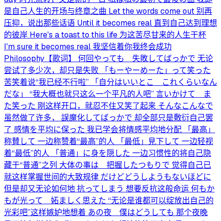
是自己人生的开场与终章之曲 Let the words come out 别再
压抑，说出那些话语 Until it becomes real 直到自己达到理想
的彼岸 Here's a toast to this life 为这苦尽甘来的人生干杯
I'm sure it becomes real 我坚信着你我终会成功
Philosophy【歌词】 何回やっても 失敗してばっかで 无论
尝试了多少次，却只是失败 「もーやーめーた」って笑った
苦笑着说“我已经不行啦” 「自分はいいとこ これくらいなん
だな」 “我大概也就只这么一个平凡的人吧” 言いかけて ま
た笑った 刚这样开口，就忍不住又笑了起来 そんなこんなで
虽然做了许多， 誤魔化してばっかで 却全部只是敷衍自己罢
了 感情を平均に保った 我已学会将情感平均地分配 「最高」
称賛して 一边称赞着“最高”的人 「最低」見下して 一边轻视
着“最低”的人 「普通」に身を隠した 一边习惯性的将自己隐
藏于“普通”之列 大体の事は 把握したつもりで 觉得自己已
就这样掌握世间的大致规律 だけどどうしようもないほどに
但是却又无论如何地 抗ってしまう 想要反抗这般命运 何もか
もが光って 妬ましく思えた “无论是谁都可以绽放出自己的
光彩吧”这样嫉妒地想着 あの夜 僕はどうしても 那个夜晚