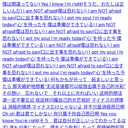
僕は間違ってない) Yes I know I’m right(そうだ、わたしは正
しいんだ) I am NOT afraid(僕は恐れない) I am NOT afraid
to say(口に出す事を恐れない) I got my soul I’m ready
today(“心”を持った今 僕は準備ができている) I am NOT
afraid(僕は恐れない) I am NOT afraid to say(口に出す事を
恐れない) I got my soul I’m ready today(“心”を持った今 僕
は準備ができている) I am NOT afraid(僕は恐れない) I am
NOT afraid to say(口に出す事を恐れない) I got my soul I’m
ready today(“心”を持った今 僕は準備ができている) I am
NOT afraid(僕は恐れない) I am NOT afraid to say(口に出す
事を恐れない) I got my soul I’m ready today(“心”を持った今
僕は準備ができている) 何もかもが光って 妬ましいと思っ
たら 那天嫉妒地想着“无论是谁都可以绽放出属于自己的光彩"
その想い 忘れないで それ以上に光ればいい 这样的想法
请一定不要忘记 就这样闪耀自己的光芒就好 マイナスの感情
は 消极的情感 マイナスだけじゃないよ 并不只是消极而已啊
Oh oh 君は君でしかない 你只属于你自己而已啊 Yes you
know You’re right(そう 君は自分が正しいってわかってるは
ず) 誰もが束になって 僕をどう批判したって 即使被群起而