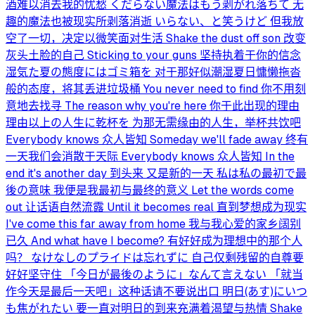
酒难以消去我的忧愁 くだらない魔法はもう剥がれ落ちて 无
趣的魔法也被现实所剥落消逝 いらない、と笑うけど 但我放
空了一切，决定以微笑面对生活 Shake the dust off son 改变
灰头土脸的自己 Sticking to your guns 坚持执着于你的信念
湿気た夏の態度にはゴミ箱を 对于那好似潮湿夏日慵懒拖沓
般的态度，将其丢进垃圾桶 You never need to find 你不用刻
意地去找寻 The reason why you're here 你于此出现的理由
理由以上の人生に乾杯を 为那无需缘由的人生，举杯共饮吧
Everybody knows 众人皆知 Someday we'll fade away 终有
一天我们会消散于天际 Everybody knows 众人皆知 In the
end it's another day 到头来 又是新的一天 私は私の最初で最
後の意味 我便是我最初与最终的意义 Let the words come
out 让话语自然流露 Until it becomes real 直到梦想成为现实
I've come this far away from home 我与我心爱的家乡阔别
已久 And what have I become? 有好好成为理想中的那个人
吗？ なけなしのプライドは忘れずに 自己仅剩残留的自尊要
好好坚守住 「今日が最後のように」なんて言えない 「就当
作今天是最后一天吧」这种话请不要说出口 明日(あす)にいつ
も焦がれたい 要一直对明日的到来充满着渴望与热情 Shake