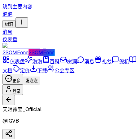
跳到主要内容
泡泡
树洞
消息
仪表盘
2SOMEone
2SOMEone
仪表盘
泡泡
百科
树洞
消息
礼兮
僚机
文档
定价
下载
公会专区
更多
发泡泡
登录
艾姬薇宝_Official
@
IGVB