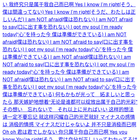
い 我终究只是属于我自己而已啊 Yes I know I’m right(そう、
僕は間違ってない) Yes I know I’m right(そうだ、わたしは正
しいんだ) I am NOT afraid(僕は恐れない) I am NOT afraid
to say(口に出す事を恐れない) I got my soul I’m ready
today(“心”を持った今 僕は準備ができている) I am NOT
afraid(僕は恐れない) I am NOT afraid to say(口に出す事を
恐れない) I got my soul I’m ready today(“心”を持った今 僕
は準備ができている) I am NOT afraid(僕は恐れない) I am
NOT afraid to say(口に出す事を恐れない) I got my soul I’m
ready today(“心”を持った今 僕は準備ができている) I am
NOT afraid(僕は恐れない) I am NOT afraid to say(口に出す
事を恐れない) I got my soul I’m ready today(“心”を持った今
僕は準備ができている) 何もかもが光って 妬ましいと思っ
たら 那天嫉妒地想着“无论是谁都可以绽放出属于自己的光彩"
その想い 忘れないで それ以上に光ればいい 这样的想法
请一定不要忘记 就这样闪耀自己的光芒就好 マイナスの感情
は 消极的情感 マイナスだけじゃないよ 并不只是消极而已啊
Oh oh 君は君でしかない 你只属于你自己而已啊 Yes you
know You’re right(そう 君は自分が正しいってわかってるは