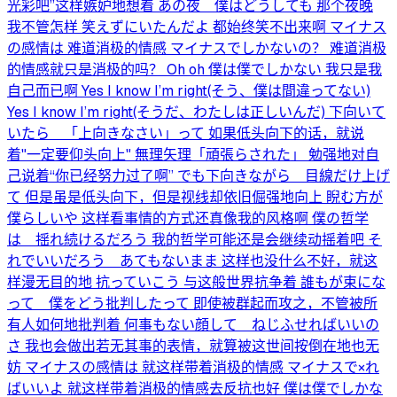
光彩吧”这样嫉妒地想着 あの夜 僕はどうしても 那个夜晚
我不管怎样 笑えずにいたんだよ 都始终笑不出来啊 マイナス
の感情は 难道消极的情感 マイナスでしかないの？ 难道消极
的情感就只是消极的吗？ Oh oh 僕は僕でしかない 我只是我
自己而已啊 Yes I know I’m right(そう、僕は間違ってない)
Yes I know I’m right(そうだ、わたしは正しいんだ) 下向いて
いたら 「上向きなさい」って 如果低头向下的话，就说
着"一定要仰头向上" 無理矢理「頑張らされた」 勉强地对自
己说着“你已经努力过了啊” でも下向きながら 目線だけ上げ
て 但是虽是低头向下，但是视线却依旧倔强地向上 睨む方が
僕らしいや 这样看事情的方式还真像我的风格啊 僕の哲学
は 揺れ続けるだろう 我的哲学可能还是会继续动摇着吧 そ
れでいいだろう あてもないまま 这样也没什么不好，就这
样漫无目的地 抗っていこう 与这般世界抗争着 誰もが束にな
って 僕をどう批判したって 即使被群起而攻之，不管被所
有人如何地批判着 何事もない顔して ねじふせればいいの
さ 我也会做出若无其事的表情，就算被这世间按倒在地也无
妨 マイナスの感情は 就这样带着消极的情感 マイナスで×れ
ばいいよ 就这样带着消极的情感去反抗也好 僕は僕でしかな