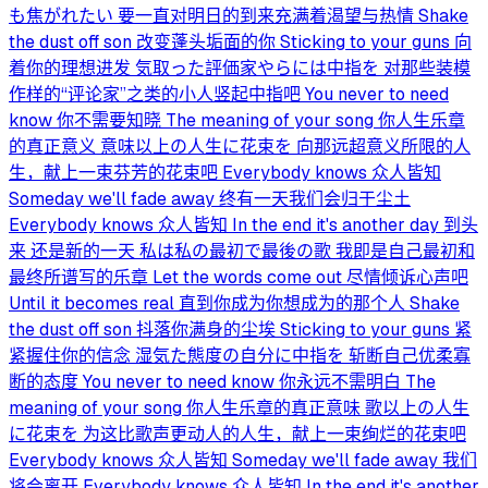
も焦がれたい 要一直对明日的到来充满着渴望与热情 Shake
the dust off son 改变蓬头垢面的你 Sticking to your guns 向
着你的理想进发 気取った評価家やらには中指を 对那些装模
作样的“评论家”之类的小人竖起中指吧 You never to need
know 你不需要知晓 The meaning of your song 你人生乐章
的真正意义 意味以上の人生に花束を 向那远超意义所限的人
生，献上一束芬芳的花束吧 Everybody knows 众人皆知
Someday we'll fade away 终有一天我们会归于尘土
Everybody knows 众人皆知 In the end it's another day 到头
来 还是新的一天 私は私の最初で最後の歌 我即是自己最初和
最终所谱写的乐章 Let the words come out 尽情倾诉心声吧
Until it becomes real 直到你成为你想成为的那个人 Shake
the dust off son 抖落你满身的尘埃 Sticking to your guns 紧
紧握住你的信念 湿気た態度の自分に中指を 斩断自己优柔寡
断的态度 You never to need know 你永远不需明白 The
meaning of your song 你人生乐章的真正意味 歌以上の人生
に花束を 为这比歌声更动人的人生，献上一束绚烂的花束吧
Everybody knows 众人皆知 Someday we'll fade away 我们
将会离开 Everybody knows 众人皆知 In the end it's another