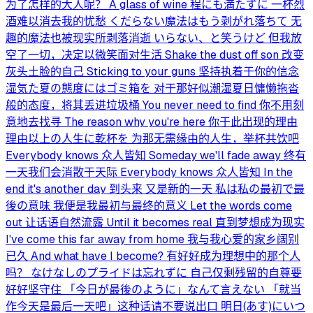
为了怎样的大人呢？ A glass of wine 程にも満たずに 一杯烈
酒难以消去我的忧愁 くだらない魔法はもう剥がれ落ちて 无
趣的魔法也被现实所剥落消逝 いらない、と笑うけど 但我放
空了一切，决定以微笑面对生活 Shake the dust off son 改变
灰头土脸的自己 Sticking to your guns 坚持执着于你的信念
湿気た夏の態度にはゴミ箱を 对于那好似潮湿夏日慵懒拖沓
般的态度，将其丢进垃圾桶 You never need to find 你不用刻
意地去找寻 The reason why you're here 你于此出现的理由
理由以上の人生に乾杯を 为那无需缘由的人生，举杯共饮吧
Everybody knows 众人皆知 Someday we'll fade away 终有
一天我们会消散于天际 Everybody knows 众人皆知 In the
end it's another day 到头来 又是新的一天 私は私の最初で最
後の意味 我便是我最初与最终的意义 Let the words come
out 让话语自然流露 Until it becomes real 直到梦想成为现实
I've come this far away from home 我与我心爱的家乡阔别
已久 And what have I become? 有好好成为理想中的那个人
吗？ なけなしのプライドは忘れずに 自己仅剩残留的自尊要
好好坚守住 「今日が最後のように」なんて言えない 「就当
作今天是最后一天吧」这种话请不要说出口 明日(あす)にいつ