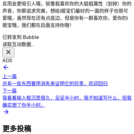
反而会更吸引人哦，就像我喜欢你的大姐姐属性（划掉）你的
声音，你那追求完美，想给i姬宝们最好的一面的样子也很可
爱哦，虽然现在还有点底边，但是你有一群喜欢你，爱你的i
姬宝哦，我们都在后面支持你哦！
已转发到 Bubble
读取互动数据…
ADS
上一篇
总有一些东西要用消失来证明它的珍贵，欢迎回归
下一篇
我看着输入框沉思很久，足足半小时，我不知道写什么，但我
确实想了你半小时。
更多投稿