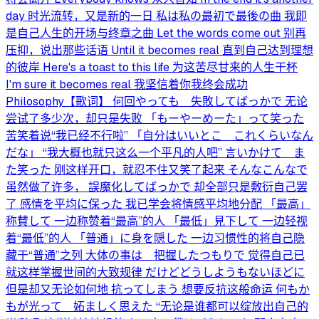
day 时光流转，又是新的一日 私は私の最初で最後の曲 我即
是自己人生的开场与终章之曲 Let the words come out 别再
压抑，说出那些话语 Until it becomes real 直到自己达到理想
的彼岸 Here's a toast to this life 为这苦尽甘来的人生干杯
I'm sure it becomes real 我坚信着你我终会成功
Philosophy【歌词】 何回やっても 失敗してばっかで 无论
尝试了多少次，却只是失败 「もーやーめーた」って笑った
苦笑着说“我已经不行啦” 「自分はいいとこ これくらいなん
だな」 “我大概也就只这么一个平凡的人吧” 言いかけて ま
た笑った 刚这样开口，就忍不住又笑了起来 そんなこんなで
虽然做了许多， 誤魔化してばっかで 却全部只是敷衍自己罢
了 感情を平均に保った 我已学会将情感平均地分配 「最高」
称賛して 一边称赞着“最高”的人 「最低」見下して 一边轻视
着“最低”的人 「普通」に身を隠した 一边习惯性的将自己隐
藏于“普通”之列 大体の事は 把握したつもりで 觉得自己已
就这样掌握世间的大致规律 だけどどうしようもないほどに
但是却又无论如何地 抗ってしまう 想要反抗这般命运 何もか
もが光って 妬ましく思えた “无论是谁都可以绽放出自己的