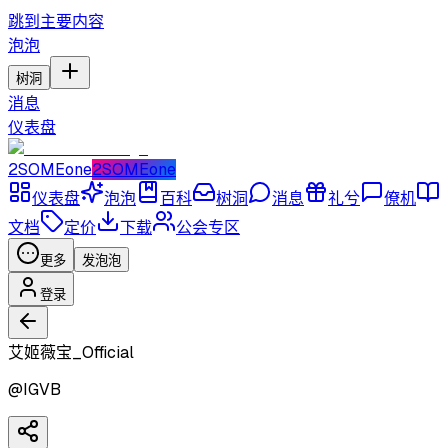
跳到主要内容
泡泡
树洞
消息
仪表盘
2SOMEone
2SOMEone
仪表盘
泡泡
百科
树洞
消息
礼兮
僚机
文档
定价
下载
公会专区
更多
发泡泡
登录
艾姬薇宝_Official
@
IGVB