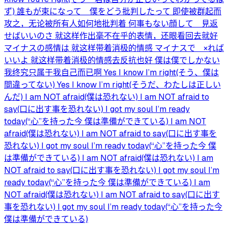
ず) 誰もが束になって 僕をどう批判したって 即使被群起而
攻之，无论被所有人如何地批判着 何事もない顔して 見返
せばいいのさ 就这样作出毫不在乎的表情，还眼看回去就好
マイナスの感情は 就这样带着消极的情感 マイナスで ×れば
いいよ 就这样带着消极的情感去反抗也好 僕は僕でしかない
我终究只属于我自己而已啊 Yes I know I’m right(そう、僕は
間違ってない) Yes I know I’m right(そうだ、わたしは正しい
んだ) I am NOT afraid(僕は恐れない) I am NOT afraid to
say(口に出す事を恐れない) I got my soul I’m ready
today(“心”を持った今 僕は準備ができている) I am NOT
afraid(僕は恐れない) I am NOT afraid to say(口に出す事を
恐れない) I got my soul I’m ready today(“心”を持った今 僕
は準備ができている) I am NOT afraid(僕は恐れない) I am
NOT afraid to say(口に出す事を恐れない) I got my soul I’m
ready today(“心”を持った今 僕は準備ができている) I am
NOT afraid(僕は恐れない) I am NOT afraid to say(口に出す
事を恐れない) I got my soul I’m ready today(“心”を持った今
僕は準備ができている)