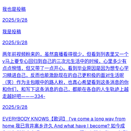
我也是投稿
2025/9/28
我是投稿
2025/9/28
两年前视频粉来的，虽然直播看得很少，但看到列表里又一个
v马上要专心回归到自己的三次元生活中的时候，心里多少有
点点惋惜，但又带了一点开心。看到毕业原因是因为想专心学
习精进自己，反而也能激励现在的自己更积极的面对生活呢
（笑）作为主包眼中的路人粉，也真心希望看到这条消息的你
和你们，和写下这条消息的自己，都能在各自的人生轨迹上越
走越好吧———334-
2025/9/28
EVERYBODY KNOWS【歌词】 I've come a long way from
home 我已背井离乡许久 And what have I become? 如今成