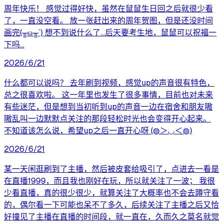
周年快乐！ 感觉过得好快，虽然在鼠鼠生日回之后就很少看
了，一直没空看。 放一张赶出来的周年贺图，但是还没时间
画完(╥ω╥`) 想不到说什么了…后天要考生地，鼠鼠可以祝福一
下吗…
2026/6/21
什么都可以说吗？ 去年刷到视频，感觉up的声音很有特色，
总之很喜欢啦。 这一年里也发生了很多事情，目前也对未来
有些迷茫，但是想到当初听到up的声音一边在宿舍和朋友嗷
嗷乱叫一边默默点关注的那段轻松时光也会变得开心起来。
不知道该怎么说，希望up之后一直开心呀 (◍＞◡＜◍)
2026/6/21
某一天闲逛刷到了主播，然后被皮套给吸引了，点进去一看是
在直播1999，而且我也刚好在玩，所以就关注了一波； 我很
少看直播，真的很少很少，就算关注了大概率也不会去蹲守看
的，偶尔看一下可能也呆不了多久，后续关注了主播之后又恰
好撞见了主播在直播的时间段，就一直在，久而久之莫名就觉