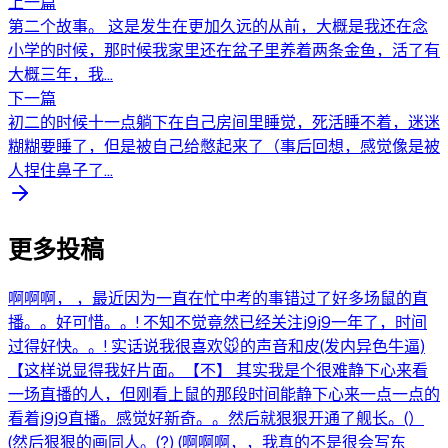
上一篇
第二个故事。 这是发生在更加久远的从前，大概是我还在念
小学的时候，那时候我家里还在盆子里养着两条金鱼，活了有
大概三年，我...
下一篇
初二的时候十一点躺下在自己房间里睡觉，死活睡不着，迷迷
糊糊要睡了，但是被自己给憋起来了（事后回想，感觉像是被
人捏住鼻子了...
更多投稿
啊啊啊， ，最近因为一直在忙中考的事错过了好多场鼠的直
播。。好可惜。。! 不知不觉竟然已经关注j9j9一年了，时间
过得好快。。! 实话说我很喜欢🐭的声音和皮(发内异色牛逼)
【这样说显得我好片面。【不】 其实我是个很难静下心来看
一场直播的人，但刚看上鼠的那段时间能静下心来一点一点的
看着j9j9直播。感觉好新奇。。然后就狠狠开通了舰长。(）
(然后狠狠的画同人。(?) (啊啊啊，，我真的不是很会写东