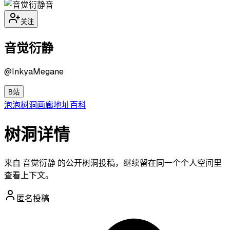
音
关注
音觉衍静
@
InkyaMegane
B站
泡泡
树洞
画廊
地址
百科
树洞详情
来自 音觉衍静 的公开树洞投稿，继续留在同一个个人空间里
查看上下文。
匿名投稿