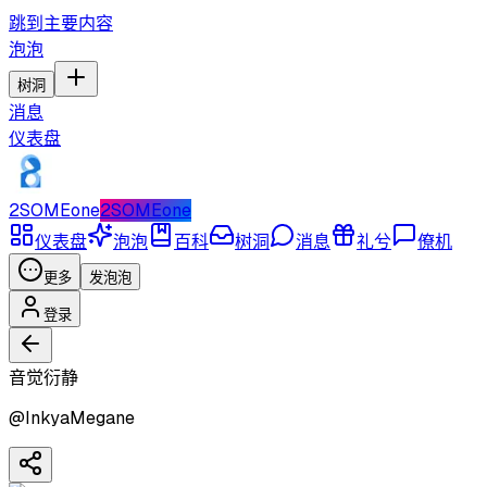
跳到主要内容
泡泡
树洞
消息
仪表盘
2SOMEone
2SOMEone
仪表盘
泡泡
百科
树洞
消息
礼兮
僚机
更多
发泡泡
登录
音觉衍静
@
InkyaMegane