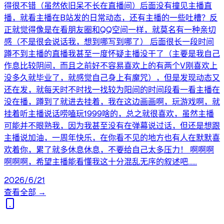
得很不错（虽然依旧呆不长在直播间）后面没有撞见主播直
播，就看主播在B站发的日常动态，还有主播的一些吐槽？反
正就觉得像是在看朋友圈和QQ空间一样，就莫名有一种亲切
感（不是很会说话我，想到哪写到哪了） 后面很长一段时间
蹲不到主播的直播我甚至一度怀疑主播没干了（主要是我自己
作息比较阴间，而且之前好不容易喜欢上的有两个V刚喜欢上
没多久就毕业了，就感觉自己身上有魔咒），但是发现动态又
还在发，就每天时不时找一找较为阳间的时间段看一看主播在
没在播，蹲到了就进去挂着，我在这边画画啊，玩游戏啊，就
挂着听主播说话唠嗑玩1999啥的，总之就很喜欢，虽然主播
可能并不眼熟我，因为我甚至没有在弹幕说过话，但还是想跟
主播说加油，一周年快乐，在你看不见的地方也有人在默默喜
欢着你，累了就多休息休息，不要给自己太多压力！ 啊啊啊
啊啊啊，希望主播能看懂我这十分混乱无序的叙述吧……
2026/6/21
查看全部 →