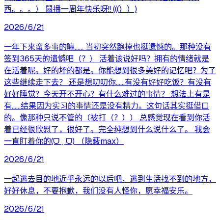
西。。。） 鼠播一周年快乐呀!! (((））)
2026/6/21
一年下来蛮多事的嘛…… 当初突然跑掉也挺遗憾的。那种没有
签到365天的遗憾吧（？） 活着该说好吗？拥有的情绪就是
在活着呢。好的坏的都是。你能想到很多美好的记忆吧？为了
这些继续走下去？ 还是想叨叨你……有没有好好吃饭？有没有
好好睡觉？今天开不开心？有什么难过的事情？ 想法上有是
有……结果因为实习的事情还是没有精力。这句话其实挺借口
的。像那种只说不管的（被打（？）） 总感觉现在看到你活
着已经很欣慰了，很好了。完全纯想到什么说什么了。 我会
一直盯着你的(ᗜ ˰ ᗜ) （隐蔽max）
2026/6/21
一起逃去目的地近乎永远的以后吧，逃到生活找不到的地方，
好好休息，不要抱歉，我们没有人怪你，愿幸福安乐。
2026/6/21