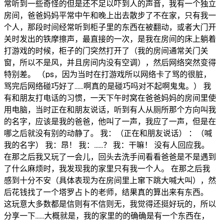
常听到一些奇怪的但是还不足以吓到人的声音，我有一个独立
房间，爸爸妈妈平常中午和晚上出去散步了不在家，只有我一
个人，那段时间经常听到柜子里的东西在被翻动，或者大门开
关时发出的铁摩擦声，最直接的一次，是我在房间的床上躺着
打游戏的时候，柜子的门突然打开了（我的房间通常关门关
窗，所以不是风，并且房间内没有空调），然后网络突然变得
特别差。 （ps，因为当时在打游戏所以网络卡了骂的很脏，
骂完后网络碰巧好了……啊真的是碰巧吗对不起啊鬼鬼。） 我
有和朋友打电话的习惯，一天下午时窝在爸爸妈妈的房间里使
用电脑，当时正在和朋友说话，听到有人从厕所那个方向叫我
的名字，应该是我的爸爸，他叫了一声，我应了一声，但是在
哪之后就没有别的动静了。 我：（正在和朋友说话） ：（喊
我的名字） 我：昂！ 我：……？ 我：干嘛！ 没有人回应我。
在那之后我又玩了一会儿，回头去洗手间看看爸爸是不是遇到
了什么麻烦时，我发现我的家里只有我一个人。 在那之后我
感到十分不安（具体表现为在房间里上窜下跳大喊大叫），然
后花钱找了一个塔罗占卜的老师，结果真的算出来有东西。
这玩意大多数都是信则有不信则无，我觉得还挺好玩的，所以
分享一下……大概就是，我的家里的的确确是有一个东西在，