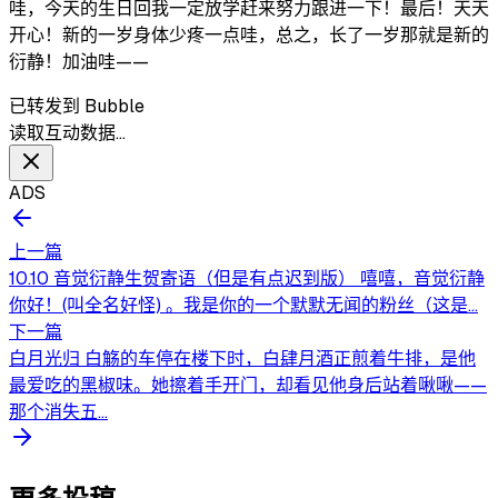
哇，今天的生日回我一定放学赶来努力跟进一下！最后！天天
开心！新的一岁身体少疼一点哇，总之，长了一岁那就是新的
衍静！加油哇——
已转发到 Bubble
读取互动数据…
ADS
上一篇
10.10 音觉衍静生贺寄语（但是有点迟到版） 嘻嘻，音觉衍静
你好！(叫全名好怪) 。我是你的一个默默无闻的粉丝（这是...
下一篇
白月光归 白觞的车停在楼下时，白肆月酒正煎着牛排，是他
最爱吃的黑椒味。她擦着手开门，却看见他身后站着啾啾——
那个消失五...