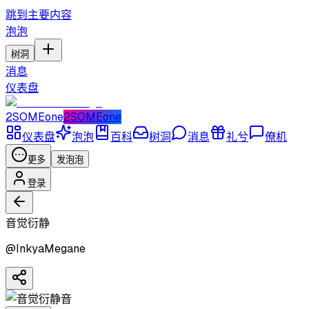
跳到主要内容
泡泡
树洞
消息
仪表盘
2SOMEone
2SOMEone
仪表盘
泡泡
百科
树洞
消息
礼兮
僚机
更多
发泡泡
登录
音觉衍静
@
InkyaMegane
音