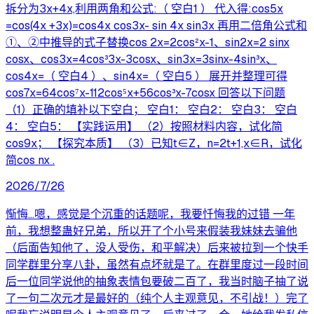
拆分为3x+4x,利用两角和公式:（ 空白1 ） 代入得:cos5x
=cos(4x +3x)=cos4x cos3x- sin 4x sin3x 再用二倍角公式和
①、②中推导的式子替换cos 2x=2cos²x-1、sin2x=2 sinx
cosx、cos3x=4cos³3x-3cosx、sin3x=3sinx-4sin³x、
cos4x=（ 空白4 ）、sin4x=（ 空白5 ） 展开并整理可得
cos7x=64cos⁷x-112cos⁵x+56cos³x-7cosx 回答以下问题
（1）正确的填补以下空白； 空白1： 空白2： 空白3： 空白
4： 空白5： 【实践运用】 （2）按照材料内容，试化简
cos9x； 【探究本质】 （3）已知t∈Z，n=2t+1,x∈R，试化
简cos nx .
2026/7/26
惭悔…嗯，感觉是个沉重的话题呢，我要忏悔我的过错 一年
前，我想整蛊好兄弟，所以开了个小号来假装我妹妹去骗他
（后面告知他了，没人受伤，和平解决）后来被拉到一个快手
同学群里分享八卦，虽然有点坏就是了。在群里度过一段时间
后一位同学说他的抽象表情包要破二百了，我当时脑子抽了说
了一句二次元才是最好的（纯个人主观意见，不引战！）完了