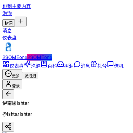
跳到主要内容
泡泡
树洞
消息
仪表盘
2SOMEone
2SOMEone
仪表盘
泡泡
百科
树洞
消息
礼兮
僚机
更多
发泡泡
登录
伊南娜Ishtar
@
IshtarIshtar