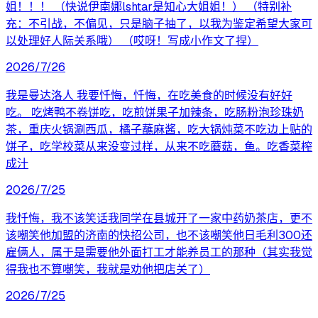
姐！！！ （快说伊南娜lshtar是知心大姐姐！） （特别补
充：不引战，不偏见，只是脑子抽了，以我为鉴定希望大家可
以处理好人际关系哦） （哎呀！写成小作文了捏）
2026/7/26
我是曼达洛人 我要忏悔，忏悔，在吃美食的时候没有好好
吃。 吃烤鸭不卷饼吃，吃煎饼果子加辣条，吃肠粉泡珍珠奶
茶，重庆火锅涮西瓜，橘子蘸麻酱，吃大锅炖菜不吃边上贴的
饼子，吃学校菜从来没变过样，从来不吃蘑菇，鱼。吃香菜榨
成汁
2026/7/25
我忏悔，我不该笑话我同学在县城开了一家中药奶茶店，更不
该嘲笑他加盟的济南的快招公司，也不该嘲笑他日毛利300还
雇俩人，属于是需要他外面打工才能养员工的那种（其实我觉
得我也不算嘲笑，我就是劝他把店关了）
2026/7/25