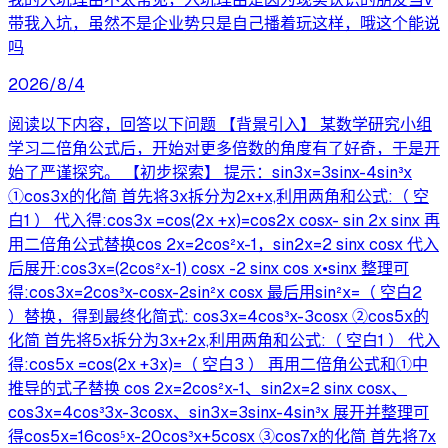
带我入坑，虽然不是企业势只是自己播着玩这样，哦这个能说
吗
2026/8/4
阅读以下内容，回答以下问题 【背景引入】 某数学研究小组
学习二倍角公式后，开始对更多倍数的角度有了好奇，于是开
始了严谨探究。 【初步探索】 提示：sin3x=3sinx-4sin³x
①cos3x的化简 首先将3x拆分为2x+x,利用两角和公式:（ 空
白1 ） 代入得:cos3x =cos(2x +x)=cos2x cosx- sin 2x sinx 再
用二倍角公式替换cos 2x=2cos²x-1，sin2x=2 sinx cosx 代入
后展开:cos3x=(2cos²x-1) cosx -2 sinx cos x•sinx 整理可
得:cos3x=2cos³x-cosx-2sin²x cosx 最后用sin²x=（ 空白2
）替换，得到最终化简式: cos3x=4cos³x-3cosx ②cos5x的
化简 首先将5x拆分为3x+2x,利用两角和公式:（ 空白1 ） 代入
得:cos5x =cos(2x +3x)=（ 空白3 ） 再用二倍角公式和①中
推导的式子替换 cos 2x=2cos²x-1、sin2x=2 sinx cosx、
cos3x=4cos³3x-3cosx、sin3x=3sinx-4sin³x 展开并整理可
得cos5x=16cos⁵x-20cos³x+5cosx ③cos7x的化简 首先将7x