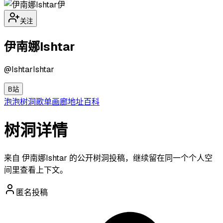
伊
关注
伊南娜Ishtar
@
IshtarIshtar
B站
泡泡
树洞
歌单
画廊
地址
百科
树洞详情
来自 伊南娜Ishtar 的公开树洞投稿，继续留在同一个个人空
间里查看上下文。
匿名投稿