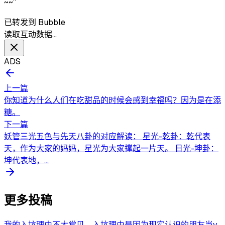
~~”
已转发到 Bubble
读取互动数据…
ADS
上一篇
你知道为什么人们在吃甜品的时候会感到幸福吗？因为是在添
糖。
下一篇
妖管三光五色与先天八卦的对应解读： 星光-乾卦：乾代表
天，作为大家的妈妈，星光为大家撑起一片天。 日光-坤卦：
坤代表地，...
更多投稿
我的入坑理由不太常见，入坑理由是因为现实认识的朋友当v