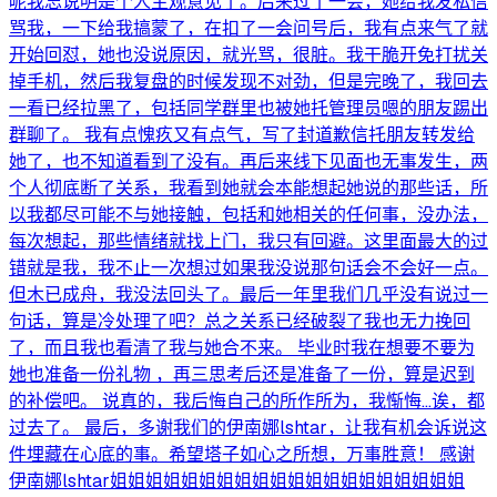
呢我忘说明是个人主观意见了。后来过了一会，她给我发私信
骂我，一下给我搞蒙了，在扣了一会问号后，我有点来气了就
开始回怼，她也没说原因，就光骂，很脏。我干脆开免打扰关
掉手机，然后我复盘的时候发现不对劲，但是完晚了，我回去
一看已经拉黑了，包括同学群里也被她托管理员嗯的朋友踢出
群聊了。 我有点愧疚又有点气，写了封道歉信托朋友转发给
她了，也不知道看到了没有。再后来线下见面也无事发生，两
个人彻底断了关系，我看到她就会本能想起她说的那些话，所
以我都尽可能不与她接触，包括和她相关的任何事，没办法，
每次想起，那些情绪就找上门，我只有回避。这里面最大的过
错就是我，我不止一次想过如果我没说那句话会不会好一点。
但木已成舟，我没法回头了。最后一年里我们几乎没有说过一
句话，算是冷处理了吧？总之关系已经破裂了我也无力挽回
了，而且我也看清了我与她合不来。 毕业时我在想要不要为
她也准备一份礼物 ，再三思考后还是准备了一份，算是迟到
的补偿吧。 说真的，我后悔自己的所作所为，我惭悔…诶，都
过去了。 最后，多谢我们的伊南娜lshtar，让我有机会诉说这
件埋藏在心底的事。希望塔子如心之所想，万事胜意！ 感谢
伊南娜lshtar姐姐姐姐姐姐姐姐姐姐姐姐姐姐姐姐姐姐姐姐