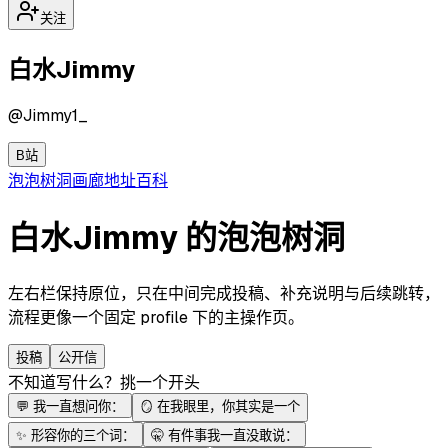
关注
白水Jimmy
@
Jimmy1_
B站
泡泡
树洞
画廊
地址
百科
白水Jimmy 的泡泡树洞
左右栏保持原位，只在中间完成投稿、补充说明与后续跳转，
流程更像一个固定 profile 下的主操作页。
投稿
公开信
不知道写什么？挑一个开头
💬
我一直想问你：
🪞
在我眼里，你其实是一个
✨
形容你的三个词：
🤫
有件事我一直没敢说：