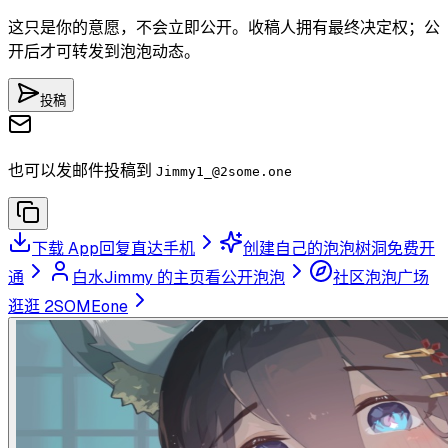
这只是你的意愿，不会立即公开。收稿人拥有最终决定权；公
开后才可转发到泡泡动态。
投稿
也可以发邮件投稿到
Jimmy1_
@2some.one
下载 App
回复直达手机
创建自己的泡泡树洞
免费开
通
白水Jimmy 的主页
看公开泡泡
社区泡泡广场
逛逛 2SOMEone