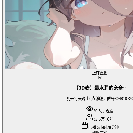
正在直播
LIVE
【3D麦】最水润的亲亲~
叽米每天晚上9点啵啵，群号69481072
20.6万
观看
32.6万
关注
已播
3小时29分钟