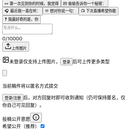
👀
第一次见到你的时候，我觉得
💌
偷偷告诉你一个秘密：
🎧
最近我一直在听：
🫶
想对你说一句：
📺
下次直播希望你能
❓
我最好奇的是，你
0/10000
上传图片
未登录仅支持上传图片，
后可上传更多类型
登录
当前稿件将以匿名方式提交
后，对方回复时即可收到通知（仍可保持匿名，仅
登录/注册
你自己可见回复）。
投稿公开意愿
希望公开（推荐）