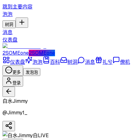
跳到主要内容
泡泡
树洞
消息
仪表盘
2SOMEone
2SOMEone
仪表盘
泡泡
百科
树洞
消息
礼兮
僚机
更多
发泡泡
登录
白水Jimmy
@
Jimmy1_
白
LIVE