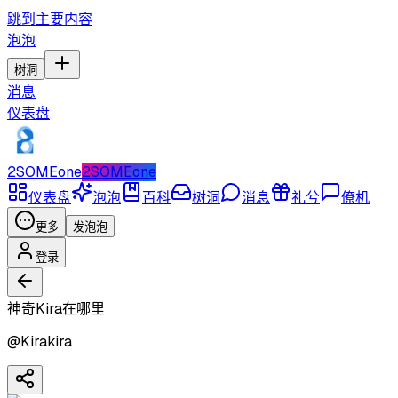
跳到主要内容
泡泡
树洞
消息
仪表盘
2SOMEone
2SOMEone
仪表盘
泡泡
百科
树洞
消息
礼兮
僚机
更多
发泡泡
登录
神奇Kira在哪里
@
Kirakira