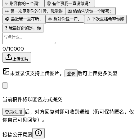
✨
形容你的三个词：
🤫
有件事我一直没敢说：
👀
第一次见到你的时候，我觉得
💌
偷偷告诉你一个秘密：
🎧
最近我一直在听：
🫶
想对你说一句：
📺
下次直播希望你能
❓
我最好奇的是，你
0/10000
上传图片
未登录仅支持上传图片，
后可上传更多类型
登录
当前稿件将以匿名方式提交
后，对方回复时即可收到通知（仍可保持匿名，仅
登录/注册
你自己可见回复）。
投稿公开意愿