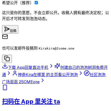
希望公开（推荐）
这只是你的意愿，不会立即公开。收稿人拥有最终决定权；公
开后才可转发到泡泡动态。
投稿
也可以发邮件投稿到
Kirakira
@2some.one
下载 App
回复直达手机
创建自己的泡泡树洞
免费开
通
神奇Kira在哪里 的主页
看公开泡泡
社区泡泡
广场
逛逛 2SOMEone
扫码在 App 里关注 ta