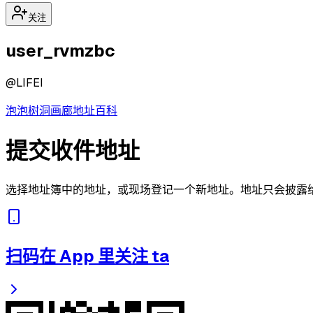
关注
user_rvmzbc
@
LIFEI
泡泡
树洞
画廊
地址
百科
提交收件地址
选择地址簿中的地址，或现场登记一个新地址。地址只会披露
扫码在 App 里关注 ta