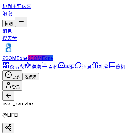
跳到主要内容
泡泡
树洞
消息
仪表盘
2SOMEone
2SOMEone
仪表盘
泡泡
百科
树洞
消息
礼兮
僚机
更多
发泡泡
登录
user_rvmzbc
@
LIFEI