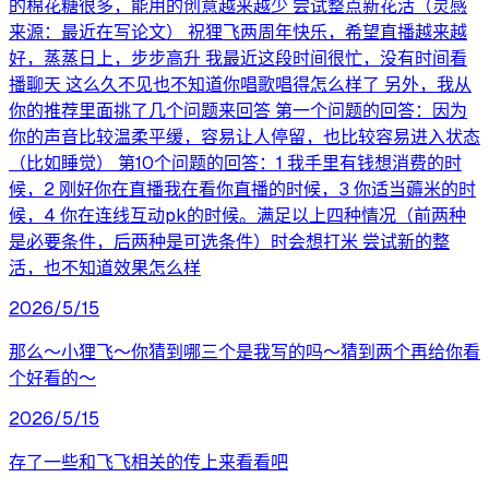
的棉花糖很多，能用的创意越来越少 尝试整点新花活（灵感
来源：最近在写论文） 祝狸飞两周年快乐，希望直播越来越
好，蒸蒸日上，步步高升 我最近这段时间很忙，没有时间看
播聊天 这么久不见也不知道你唱歌唱得怎么样了 另外，我从
你的推荐里面挑了几个问题来回答 第一个问题的回答：因为
你的声音比较温柔平缓，容易让人停留，也比较容易进入状态
（比如睡觉） 第10个问题的回答：1 我手里有钱想消费的时
候，2 刚好你在直播我在看你直播的时候，3 你适当薅米的时
候，4 你在连线互动pk的时候。满足以上四种情况（前两种
是必要条件，后两种是可选条件）时会想打米 尝试新的整
活，也不知道效果怎么样
2026/5/15
那么～小狸飞～你猜到哪三个是我写的吗～猜到两个再给你看
个好看的～
2026/5/15
存了一些和飞飞相关的传上来看看吧