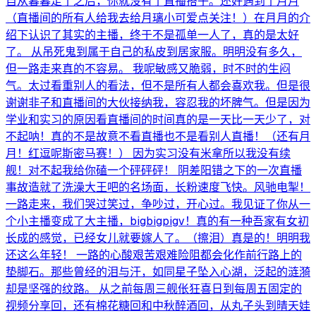
自从暮暮走了之后，你就没有了直播搭子。还好遇到了月月
（直播间的所有人给我去给月璃小可爱点关注！）在月月的介
绍下认识了其实的主播，终于不是孤单一人了，真的是太好
了。 从吊死鬼到属于自己的私皮到居家服。明明没有多久，
但一路走来真的不容易。 我呢敏感又脆弱，时不时的生闷
气。太过看重别人的看法，但不是所有人都会喜欢我。但是很
谢谢非子和直播间的大伙接纳我，容忍我的坏脾气。但是因为
学业和实习的原因看直播间的时间真的是一天比一天少了，对
不起呐！真的不是故意不看直播也不是看别人直播！（还有月
月！红逗呢斯密马赛！） 因为实习没有米拿所以我没有续
舰！对不起我给你磕一个砰砰砰！ 阴差阳错之下的一次直播
事故造就了洗澡大王吧的名场面，长粉速度飞快。风驰电掣！
一路走来，我们哭过笑过，争吵过，开心过。我见证了你从一
个小主播变成了大主播，bigbigpigv！真的有一种吾家有女初
长成的感觉，已经女儿就要嫁人了。（擦泪）真是的！明明我
还这么年轻！ 一路的心酸艰苦艰难险阻都会化作前行路上的
垫脚石。那些曾经的泪与汗，如同星子坠入心湖，泛起的涟漪
却是坚强的纹路。 从之前每周三舰伥狂喜日到每周五固定的
视频分享回，还有棉花糖回和中秋醉酒回，从丸子头到晴天娃