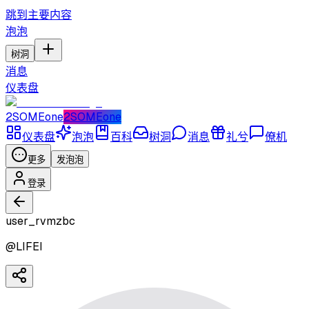
跳到主要内容
泡泡
树洞
消息
仪表盘
2SOMEone
2SOMEone
仪表盘
泡泡
百科
树洞
消息
礼兮
僚机
更多
发泡泡
登录
user_rvmzbc
@
LIFEI