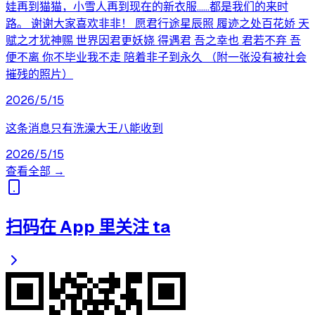
娃再到猫猫，小雪人再到现在的新衣服……都是我们的来时
路。 谢谢大家喜欢非非！ 愿君行途星辰照 履迹之处百花娇 天
赋之才犹神赐 世界因君更妖娆 得遇君 吾之幸也 君若不弃 吾
便不离 你不毕业我不走 陪着非子到永久 （附一张没有被社会
摧残的照片）
2026/5/15
这条消息只有洗澡大王八能收到
2026/5/15
查看全部 →
扫码在 App 里关注 ta