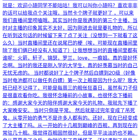
就是：欢迎小琦同学不能咕咕！我可以叫你小琦吗？喜欢非非
的话可以给我点个关注哦，当然卡个牌子就更好了 ，可以来
我们直播间里唠嗑哦。其实当时你是我遇到的第三个主播，当
时对主播的印象其实不太好，因为刚进去就是要礼物的，所以
在听到这句话的时候留下来了点了关注（没想到一下就看了这
么久）当时直播间里还在说尾巴的梗（唉，可能现在直播间里
除了我们俩已经没有人知道了）让我想想当时的直播间里都有
谁呢：火箭，轩子，锦瑟，罗兰，love，一痕姐。真的是好怀
念啊。当时的我还是刚入学的大学生，真的好羡慕当时的自己
无忧无虑的。 当时都说好了上个牌子然后白嫖到20级（好像
当时电池都可以做任务白嫖）第一次上舰是因为什么呢？我大
抵已经不记得了，可能是每周三的舰伥狂喜日，虽然有刀子但
是很喜欢看你吃。我很怀念睡前的小故事，也很怀念下播前
的：感谢大家今天的陪伴感谢大家今天的礼物，我就先下播了
大家晚安安。 当时只倒是平常。 然后就是过完年变成了吊死
鬼，从零开始的勇气不是许多人都有的。还好，现在已经变成
了大主播了吗。从一开始的十几舰到巅峰的百舰，再到现在的
常驻几十舰。我觉得百舰固然很好，但是平平淡淡的也不赖。