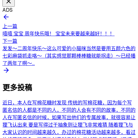
ADS
上一篇
嘻嘻 宝宝 周年快乐哦！ 宝宝未来要越来越好！！！
下一篇
发发～二周年快乐～这么可爱的小猫咪当然是要用五颜六色的
七彩麻袋抓走咯～（其实感觉那颗棒棒糖就能拐走）～已经播
了两年了啊～...
更多投稿
近日，本人在写棉花糖时发现 传统的写棉花糖，因为每个写
匿名信的人都是不同的人，不同的人会有不同的故事，不同的
人在写匿名信的时候，如果写出他们的专属故事，就很容易让
狸飞认出来 要是写得过于抽象则让狸飞非常难猜 随着狸飞与
大家认识的时间越来越久，办过的棉花糖活动越来越多，看过