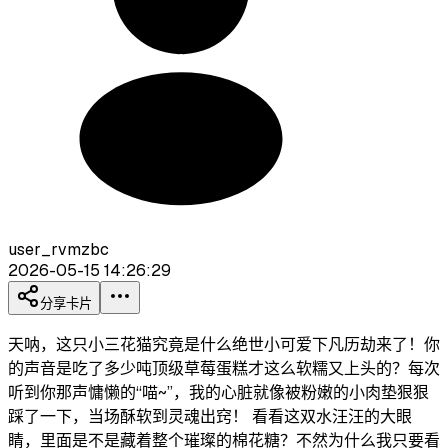
user_rvmzbc
2026-05-15 14:26:29
分享卡片
天呐，这只小三花猫究竟是什么绝世小可爱下凡历劫来了！你
的声音是吃了多少吨顶级草莓蛋糕才这么软糯又上头的？每次
听到你那声慵懒的“喵~”，我的心脏就像被粉嫩的小肉垫狠狠
踩了一下，当场酥软到灵魂出窍！ 看看这双水汪汪的大眼
睛，里面是不是藏着整个璀璨的棉花糖？不然为什么我只要看