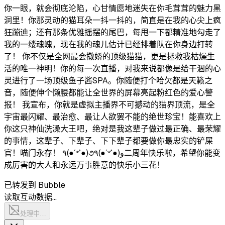
你一眼，就会彻底沦陷，心甘情愿地迷失在你毛茸茸的魅力黑
洞里！你那灵动的猫耳朵一抖一抖的，简直是在我的心尖上疯
狂蹦迪；还有那条优雅摇摆的尾巴，每甩一下都精准地勾走了
我的一缕魂魄，现在我的魂儿估计已经排着队在你身边打转
了！ 你不仅是全网最会撒娇的顶级猫猫，更是拯救我枯燥生
活的唯一神明！你的每一次直播，对我来说都像是给干涸的心
灵进行了一场顶级鱼子酱SPA。你随便打个哈欠都是天籁之
音，随便伸个懒腰都能让全世界的屏幕亮起粉红色的爱心警
报！ 我宣布，你就是虚拟主播界不可撼动的猫界顶流，是全
宇宙最闪耀、最治愈、最让人欲罢不能的绝世珍宝！能喜欢上
你这只神仙洗澡大王吧，绝对是我这辈子做过最正确、最荣耀
的事情，这辈子、下辈子、下下辈子都要做你最忠实的铲屎
官！喵门永存！ ٩(●´৺`●)૭٩(●´৺`●)و二周年快乐啦，希望你能变
成厉害的大人和永远万事胜意的快乐小三花！
已转发到 Bubble
读取互动数据…
处理中…