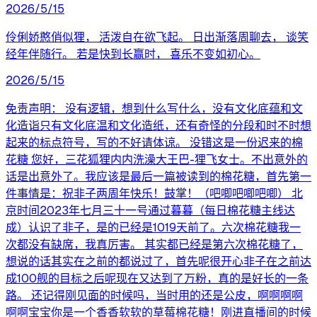
2026/5/15
伶俐娇憨俏似狸， 活泼自在欲飞起。 日出渐落周聊去， 谈笑
经年伴随行。 若是快到长赢时， 喜乐不变如初心。
2026/5/15
免责声明： 没有逻辑，想到什么写什么，没有文化底蕴和文
化造诣只有文化底温和文化造纸，还有奇怪的分段和时不时想
起来的标点符号，写的不好请体谅。 没错这是一份迟来的棉
花糖 您好，三花狐狸内内洗澡大王巴-狸飞女士。不出意外的
话是出意外了。我应该是最后一篇被读到的棉花糖，首先第一
件事情是：祝非子两周年快乐！鼓掌！（吧唧吧唧吧唧） 北
京时间2023年七月三十一号通过暮暮（每日棉花糖主线达
成）认识了非子，是的已经是1019天前了。六次棉花糖我一
次都没有缺席，我真厉害。 其实都已经是第六次棉花糖了，
想说的话其实在之前的都说过了，首先呢很开心非子在之前达
成100舰的目标之后呢现在又达到了万粉，真的是好长的一条
路。 还记得刚见面的时候吗，当时用的还是公皮，啊啊啊啊
啊啊宝宝你是一个香香软软的草莓棉花糖！刚进直播间的时候