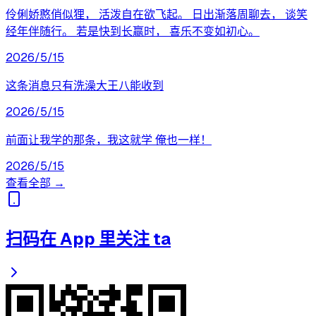
伶俐娇憨俏似狸， 活泼自在欲飞起。 日出渐落周聊去， 谈笑
经年伴随行。 若是快到长赢时， 喜乐不变如初心。
2026/5/15
这条消息只有洗澡大王八能收到
2026/5/15
前面让我学的那条，我这就学 俺也一样！
2026/5/15
查看全部 →
扫码在 App 里关注 ta