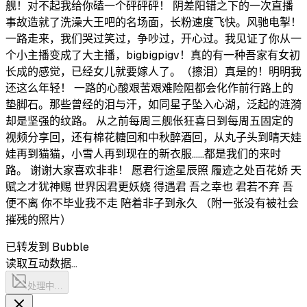
舰！对不起我给你磕一个砰砰砰！ 阴差阳错之下的一次直播
事故造就了洗澡大王吧的名场面，长粉速度飞快。风驰电掣！
一路走来，我们哭过笑过，争吵过，开心过。我见证了你从一
个小主播变成了大主播，bigbigpigv！真的有一种吾家有女初
长成的感觉，已经女儿就要嫁人了。（擦泪）真是的！明明我
还这么年轻！ 一路的心酸艰苦艰难险阻都会化作前行路上的
垫脚石。那些曾经的泪与汗，如同星子坠入心湖，泛起的涟漪
却是坚强的纹路。 从之前每周三舰伥狂喜日到每周五固定的
视频分享回，还有棉花糖回和中秋醉酒回，从丸子头到晴天娃
娃再到猫猫，小雪人再到现在的新衣服……都是我们的来时
路。 谢谢大家喜欢非非！ 愿君行途星辰照 履迹之处百花娇 天
赋之才犹神赐 世界因君更妖娆 得遇君 吾之幸也 君若不弃 吾
便不离 你不毕业我不走 陪着非子到永久 （附一张没有被社会
摧残的照片）
已转发到 Bubble
读取互动数据…
处理中…