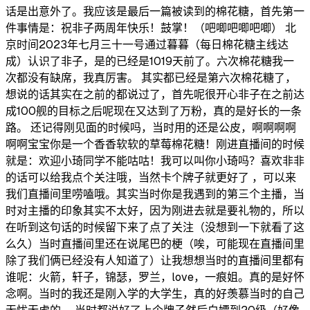
话是出意外了。我应该是最后一篇被读到的棉花糖，首先第一
件事情是：祝非子两周年快乐！鼓掌！（吧唧吧唧吧唧） 北
京时间2023年七月三十一号通过暮暮（每日棉花糖主线达
成）认识了非子，是的已经是1019天前了。六次棉花糖我一
次都没有缺席，我真厉害。 其实都已经是第六次棉花糖了，
想说的话其实在之前的都说过了，首先呢很开心非子在之前达
成100舰的目标之后呢现在又达到了万粉，真的是好长的一条
路。 还记得刚见面的时候吗，当时用的还是公皮，啊啊啊啊
啊啊宝宝你是一个香香软软的草莓棉花糖！刚进直播间的时候
就是：欢迎小琦同学不能咕咕！我可以叫你小琦吗？喜欢非非
的话可以给我点个关注哦，当然卡个牌子就更好了 ，可以来
我们直播间里唠嗑哦。其实当时你是我遇到的第三个主播，当
时对主播的印象其实不太好，因为刚进去就是要礼物的，所以
在听到这句话的时候留下来了点了关注（没想到一下就看了这
么久）当时直播间里还在说尾巴的梗（唉，可能现在直播间里
除了我们俩已经没有人知道了）让我想想当时的直播间里都有
谁呢：火箭，轩子，锦瑟，罗兰，love，一痕姐。真的是好怀
念啊。当时的我还是刚入学的大学生，真的好羡慕当时的自己