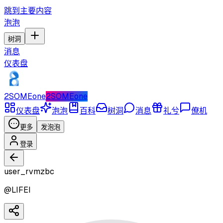
跳到主要内容
泡泡
树洞
消息
仪表盘
2SOMEone
2SOMEone
仪表盘
泡泡
百科
树洞
消息
礼兮
僚机
更多
发泡泡
登录
user_rvmzbc
@
LIFEI