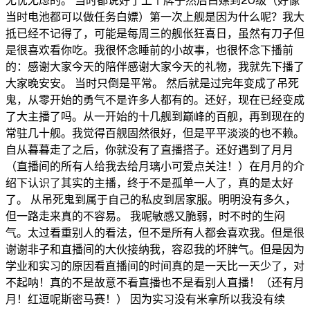
无忧无虑的。 当时都说好了上个牌子然后白嫖到20级（好像
当时电池都可以做任务白嫖）第一次上舰是因为什么呢？我大
抵已经不记得了，可能是每周三的舰伥狂喜日，虽然有刀子但
是很喜欢看你吃。我很怀念睡前的小故事，也很怀念下播前
的：感谢大家今天的陪伴感谢大家今天的礼物，我就先下播了
大家晚安安。 当时只倒是平常。 然后就是过完年变成了吊死
鬼，从零开始的勇气不是许多人都有的。还好，现在已经变成
了大主播了吗。从一开始的十几舰到巅峰的百舰，再到现在的
常驻几十舰。我觉得百舰固然很好，但是平平淡淡的也不赖。
自从暮暮走了之后，你就没有了直播搭子。还好遇到了月月
（直播间的所有人给我去给月璃小可爱点关注！）在月月的介
绍下认识了其实的主播，终于不是孤单一人了，真的是太好
了。 从吊死鬼到属于自己的私皮到居家服。明明没有多久，
但一路走来真的不容易。 我呢敏感又脆弱，时不时的生闷
气。太过看重别人的看法，但不是所有人都会喜欢我。但是很
谢谢非子和直播间的大伙接纳我，容忍我的坏脾气。但是因为
学业和实习的原因看直播间的时间真的是一天比一天少了，对
不起呐！真的不是故意不看直播也不是看别人直播！（还有月
月！红逗呢斯密马赛！） 因为实习没有米拿所以我没有续