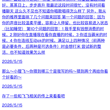
好，蒸蒸日上，步步高升 我最近这段时间很忙，没有时间看
播聊天 这么久不见也不知道你唱歌唱得怎么样了 另外，我从
你的推荐里面挑了几个问题来回答 第一个问题的回答：因为
你的声音比较温柔平缓，容易让人停留，也比较容易进入状态
（比如睡觉） 第10个问题的回答：1 我手里有钱想消费的时
候，2 刚好你在直播我在看你直播的时候，3 你适当薅米的时
候，4 你在连线互动pk的时候。满足以上四种情况（前两种
是必要条件，后两种是可选条件）时会想打米 尝试新的整
活，也不知道效果怎么样
2026/5/15
那么～小狸飞～你猜到哪三个是我写的吗～猜到两个再给你看
个好看的～
2026/5/15
存了一些和飞飞相关的传上来看看吧
2026/5/15