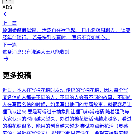
ADS
上一篇
伶俐娇憨俏似狸， 活泼自在欲飞起。 日出渐落周聊去， 谈笑
经年伴随行。 若是快到长赢时， 喜乐不变如初心。
下一篇
这条消息只有洗澡大王八能收到
更多投稿
近日，本人在写棉花糖时发现 传统的写棉花糖，因为每个写
匿名信的人都是不同的人，不同的人会有不同的故事，不同的
人在写匿名信的时候，如果写出他们的专属故事，就很容易让
狸飞认出来 要是写得过于抽象则让狸飞非常难猜 随着狸飞与
大家认识的时间越来越久，办过的棉花糖活动越来越多，看过
的棉花糖很多，能用的创意越来越少 尝试整点新花活（灵感
来源：最近在写论文） 祝狸飞两周年快乐，希望直播越来越