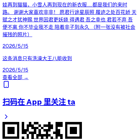
娃再到猫猫，小雪人再到现在的新衣服……都是我们的来时
路。 谢谢大家喜欢非非！ 愿君行途星辰照 履迹之处百花娇 天
赋之才犹神赐 世界因君更妖娆 得遇君 吾之幸也 君若不弃 吾
便不离 你不毕业我不走 陪着非子到永久 （附一张没有被社会
摧残的照片）
2026/5/15
这条消息只有洗澡大王八能收到
2026/5/15
查看全部 →
扫码在 App 里关注 ta