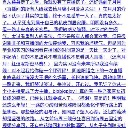
自从暮暮走了之后，你就没有了直播搭子。还好遇到了月月
（直播间的所有人给我去给月璃小可爱点关注！）在月月的介
绍下认识了其实的主播，终于不是孤单一人了，真的是太好
了。 从吊死鬼到属于自己的私皮到居家服。明明没有多久，
但一路走来真的不容易。 我呢敏感又脆弱，时不时的生闷
气。太过看重别人的看法，但不是所有人都会喜欢我。但是很
谢谢非子和直播间的大伙接纳我，容忍我的坏脾气。但是因为
学业和实习的原因看直播间的时间真的是一天比一天少了，对
不起呐！真的不是故意不看直播也不是看别人直播！（还有月
月！红逗呢斯密马赛！） 因为实习没有米拿所以我没有续
舰！对不起我给你磕一个砰砰砰！ 阴差阳错之下的一次直播
事故造就了洗澡大王吧的名场面，长粉速度飞快。风驰电掣！
一路走来，我们哭过笑过，争吵过，开心过。我见证了你从一
个小主播变成了大主播，bigbigpigv！真的有一种吾家有女初
长成的感觉，已经女儿就要嫁人了。（擦泪）真是的！明明我
还这么年轻！ 一路的心酸艰苦艰难险阻都会化作前行路上的
垫脚石。那些曾经的泪与汗，如同星子坠入心湖，泛起的涟漪
却是坚强的纹路。 从之前每周三舰伥狂喜日到每周五固定的
视频分享回，还有棉花糖回和中秋醉酒回，从丸子头到晴天娃