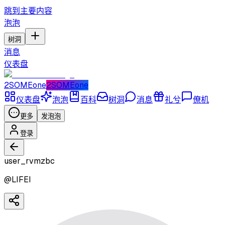
跳到主要内容
泡泡
树洞
消息
仪表盘
2SOMEone
2SOMEone
仪表盘
泡泡
百科
树洞
消息
礼兮
僚机
更多
发泡泡
登录
user_rvmzbc
@
LIFEI