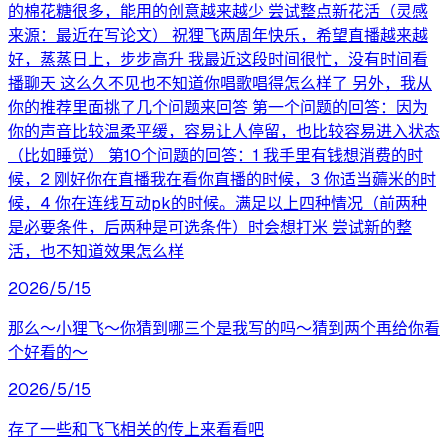
的棉花糖很多，能用的创意越来越少 尝试整点新花活（灵感
来源：最近在写论文） 祝狸飞两周年快乐，希望直播越来越
好，蒸蒸日上，步步高升 我最近这段时间很忙，没有时间看
播聊天 这么久不见也不知道你唱歌唱得怎么样了 另外，我从
你的推荐里面挑了几个问题来回答 第一个问题的回答：因为
你的声音比较温柔平缓，容易让人停留，也比较容易进入状态
（比如睡觉） 第10个问题的回答：1 我手里有钱想消费的时
候，2 刚好你在直播我在看你直播的时候，3 你适当薅米的时
候，4 你在连线互动pk的时候。满足以上四种情况（前两种
是必要条件，后两种是可选条件）时会想打米 尝试新的整
活，也不知道效果怎么样
2026/5/15
那么～小狸飞～你猜到哪三个是我写的吗～猜到两个再给你看
个好看的～
2026/5/15
存了一些和飞飞相关的传上来看看吧