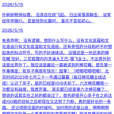
2026/5/15
伶俐娇憨俏似狸， 活泼自在欲飞起。 日出渐落周聊去， 谈笑
经年伴随行。 若是快到长赢时， 喜乐不变如初心。
2026/5/15
免责声明： 没有逻辑，想到什么写什么，没有文化底蕴和文
化造诣只有文化底温和文化造纸，还有奇怪的分段和时不时想
起来的标点符号，写的不好请体谅。 没错这是一份迟来的棉
花糖 您好，三花狐狸内内洗澡大王巴-狸飞女士。不出意外的
话是出意外了。我应该是最后一篇被读到的棉花糖，首先第一
件事情是：祝非子两周年快乐！鼓掌！（吧唧吧唧吧唧） 北
京时间2023年七月三十一号通过暮暮（每日棉花糖主线达
成）认识了非子，是的已经是1019天前了。六次棉花糖我一
次都没有缺席，我真厉害。 其实都已经是第六次棉花糖了，
想说的话其实在之前的都说过了，首先呢很开心非子在之前达
成100舰的目标之后呢现在又达到了万粉，真的是好长的一条
路。 还记得刚见面的时候吗，当时用的还是公皮，啊啊啊啊
啊啊宝宝你是一个香香软软的草莓棉花糖！刚进直播间的时候