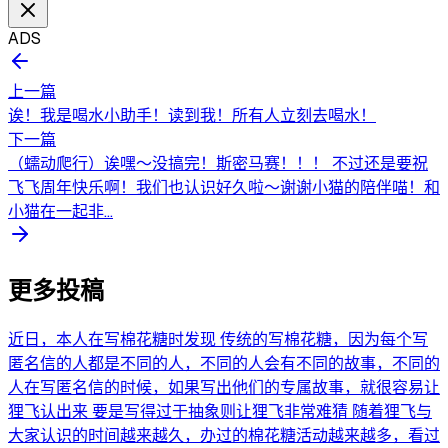
ADS
上一篇
诶！我是喝水小助手！读到我！所有人立刻去喝水！
下一篇
（蠕动爬行）诶嘿～没搞完！斯密马赛！！！ 不过还是要祝
飞飞周年快乐啊！我们也认识好久啦～谢谢小猫的陪伴喵！和
小猫在一起非...
更多投稿
近日，本人在写棉花糖时发现 传统的写棉花糖，因为每个写
匿名信的人都是不同的人，不同的人会有不同的故事，不同的
人在写匿名信的时候，如果写出他们的专属故事，就很容易让
狸飞认出来 要是写得过于抽象则让狸飞非常难猜 随着狸飞与
大家认识的时间越来越久，办过的棉花糖活动越来越多，看过