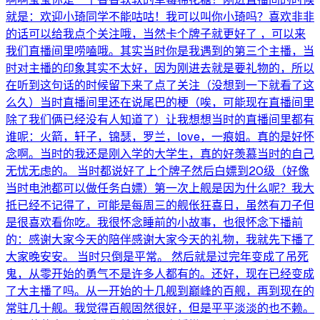
就是：欢迎小琦同学不能咕咕！我可以叫你小琦吗？喜欢非非
的话可以给我点个关注哦，当然卡个牌子就更好了 ，可以来
我们直播间里唠嗑哦。其实当时你是我遇到的第三个主播，当
时对主播的印象其实不太好，因为刚进去就是要礼物的，所以
在听到这句话的时候留下来了点了关注（没想到一下就看了这
么久）当时直播间里还在说尾巴的梗（唉，可能现在直播间里
除了我们俩已经没有人知道了）让我想想当时的直播间里都有
谁呢：火箭，轩子，锦瑟，罗兰，love，一痕姐。真的是好怀
念啊。当时的我还是刚入学的大学生，真的好羡慕当时的自己
无忧无虑的。 当时都说好了上个牌子然后白嫖到20级（好像
当时电池都可以做任务白嫖）第一次上舰是因为什么呢？我大
抵已经不记得了，可能是每周三的舰伥狂喜日，虽然有刀子但
是很喜欢看你吃。我很怀念睡前的小故事，也很怀念下播前
的：感谢大家今天的陪伴感谢大家今天的礼物，我就先下播了
大家晚安安。 当时只倒是平常。 然后就是过完年变成了吊死
鬼，从零开始的勇气不是许多人都有的。还好，现在已经变成
了大主播了吗。从一开始的十几舰到巅峰的百舰，再到现在的
常驻几十舰。我觉得百舰固然很好，但是平平淡淡的也不赖。