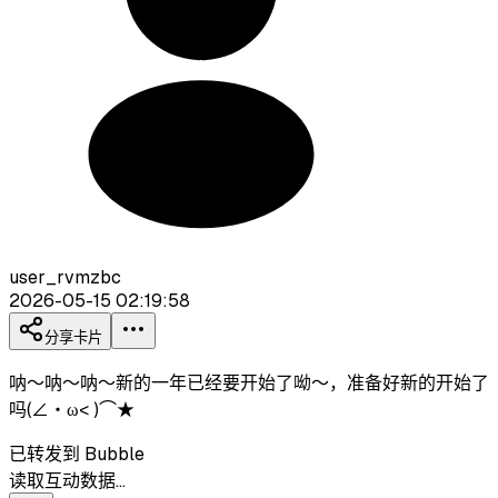
user_rvmzbc
2026-05-15 02:19:58
分享卡片
呐～呐～呐～新的一年已经要开始了呦～，准备好新的开始了
吗(∠・ω< )⌒★
已转发到 Bubble
读取互动数据…