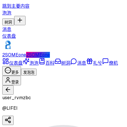
跳到主要内容
泡泡
树洞
消息
仪表盘
2SOMEone
2SOMEone
仪表盘
泡泡
百科
树洞
消息
礼兮
僚机
更多
发泡泡
登录
user_rvmzbc
@
LIFEI