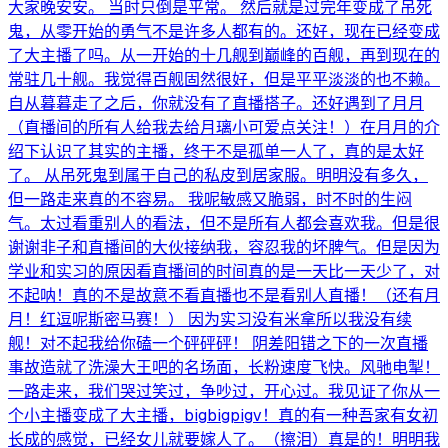
大家晚安安。 当时只倒是平常。 然后就是过完年变成了吊死
鬼，从零开始的勇气不是许多人都有的。还好，现在已经变成
了大主播了吗。从一开始的十几舰到巅峰的百舰，再到现在的
常驻几十舰。我觉得百舰固然很好，但是平平淡淡的也不赖。
自从暮暮走了之后，你就没有了直播搭子。还好遇到了月月
（直播间的所有人给我去给月璃小可爱点关注！）在月月的介
绍下认识了其实的主播，终于不是孤单一人了，真的是太好
了。 从吊死鬼到属于自己的私皮到居家服。明明没有多久，
但一路走来真的不容易。 我呢敏感又脆弱，时不时的生闷
气。太过看重别人的看法，但不是所有人都会喜欢我。但是很
谢谢非子和直播间的大伙接纳我，容忍我的坏脾气。但是因为
学业和实习的原因看直播间的时间真的是一天比一天少了，对
不起呐！真的不是故意不看直播也不是看别人直播！（还有月
月！红逗呢斯密马赛！） 因为实习没有米拿所以我没有续
舰！对不起我给你磕一个砰砰砰！ 阴差阳错之下的一次直播
事故造就了洗澡大王吧的名场面，长粉速度飞快。风驰电掣！
一路走来，我们哭过笑过，争吵过，开心过。我见证了你从一
个小主播变成了大主播，bigbigpigv！真的有一种吾家有女初
长成的感觉，已经女儿就要嫁人了。（擦泪）真是的！明明我