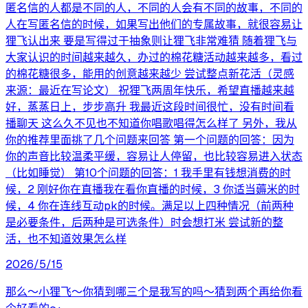
匿名信的人都是不同的人，不同的人会有不同的故事，不同的
人在写匿名信的时候，如果写出他们的专属故事，就很容易让
狸飞认出来 要是写得过于抽象则让狸飞非常难猜 随着狸飞与
大家认识的时间越来越久，办过的棉花糖活动越来越多，看过
的棉花糖很多，能用的创意越来越少 尝试整点新花活（灵感
来源：最近在写论文） 祝狸飞两周年快乐，希望直播越来越
好，蒸蒸日上，步步高升 我最近这段时间很忙，没有时间看
播聊天 这么久不见也不知道你唱歌唱得怎么样了 另外，我从
你的推荐里面挑了几个问题来回答 第一个问题的回答：因为
你的声音比较温柔平缓，容易让人停留，也比较容易进入状态
（比如睡觉） 第10个问题的回答：1 我手里有钱想消费的时
候，2 刚好你在直播我在看你直播的时候，3 你适当薅米的时
候，4 你在连线互动pk的时候。满足以上四种情况（前两种
是必要条件，后两种是可选条件）时会想打米 尝试新的整
活，也不知道效果怎么样
2026/5/15
那么～小狸飞～你猜到哪三个是我写的吗～猜到两个再给你看