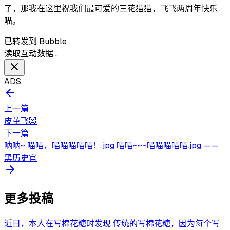
了，那我在这里祝我们最可爱的三花猫猫，飞飞两周年快乐
喵。
已转发到 Bubble
读取互动数据…
ADS
上一篇
皮革飞🐷
下一篇
呐呐~ 喵喵，喵喵喵喵喵！.jpg 喵喵~~~喵喵喵喵喵.jpg ——
黑历史官
更多投稿
近日，本人在写棉花糖时发现 传统的写棉花糖，因为每个写