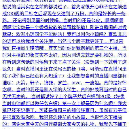
想说的话其实在之前的都说过了，首先呢很开心非子在之前达
成100舰的目标之后呢现在又达到了万粉，真的是好长的一条
路。 还记得刚见面的时候吗，当时用的还是公皮，啊啊啊啊
啊啊宝宝你是一个香香软软的草莓棉花糖！刚进直播间的时候
就是：欢迎小琦同学不能咕咕！我可以叫你小琦吗？喜欢非非
的话可以给我点个关注哦，当然卡个牌子就更好了 ，可以来
我们直播间里唠嗑哦。其实当时你是我遇到的第三个主播，当
时对主播的印象其实不太好，因为刚进去就是要礼物的，所以
在听到这句话的时候留下来了点了关注（没想到一下就看了这
么久）当时直播间里还在说尾巴的梗（唉，可能现在直播间里
除了我们俩已经没有人知道了）让我想想当时的直播间里都有
谁呢：火箭，轩子，锦瑟，罗兰，love，一痕姐。真的是好怀
念啊。当时的我还是刚入学的大学生，真的好羡慕当时的自己
无忧无虑的。 当时都说好了上个牌子然后白嫖到20级（好像
当时电池都可以做任务白嫖）第一次上舰是因为什么呢？我大
抵已经不记得了，可能是每周三的舰伥狂喜日，虽然有刀子但
是很喜欢看你吃。我很怀念睡前的小故事，也很怀念下播前
的：感谢大家今天的陪伴感谢大家今天的礼物，我就先下播了