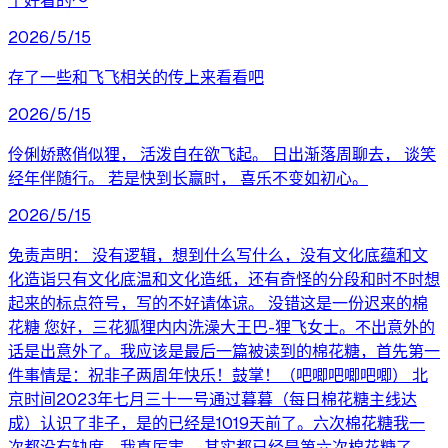
个好看的～
2026/5/15
存了一些和飞飞相关的传上来看看吧
2026/5/15
伶俐娇憨俏似狸， 活泼自在欲飞起。 日出渐落周聊去， 谈笑
经年伴随行。 若是快到长赢时， 喜乐不变如初心。
2026/5/15
免责声明： 没有逻辑，想到什么写什么，没有文化底蕴和文
化造诣只有文化底温和文化造纸，还有奇怪的分段和时不时想
起来的标点符号，写的不好请体谅。 没错这是一份迟来的棉
花糖 您好，三花狐狸内内洗澡大王巴-狸飞女士。不出意外的
话是出意外了。我应该是最后一篇被读到的棉花糖，首先第一
件事情是：祝非子两周年快乐！鼓掌！（吧唧吧唧吧唧） 北
京时间2023年七月三十一号通过暮暮（每日棉花糖主线达
成）认识了非子，是的已经是1019天前了。六次棉花糖我一
次都没有缺席，我真厉害。 其实都已经是第六次棉花糖了，