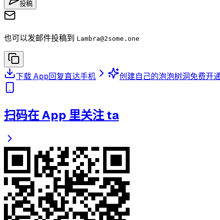
投稿
也可以发邮件投稿到
Lambra
@2some.one
下载 App
回复直达手机
创建自己的泡泡树洞
免费开
扫码在 App 里关注 ta