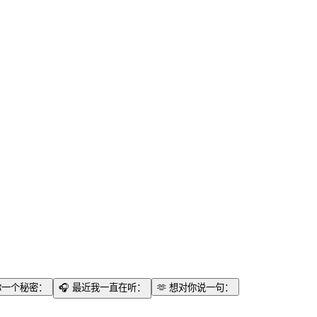
你一个秘密：
🎧
最近我一直在听：
🫶
想对你说一句：