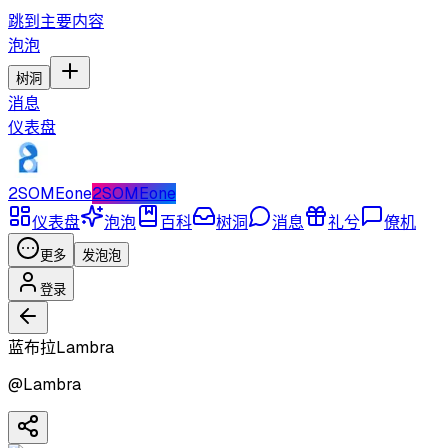
跳到主要内容
泡泡
树洞
消息
仪表盘
2SOMEone
2SOMEone
仪表盘
泡泡
百科
树洞
消息
礼兮
僚机
更多
发泡泡
登录
蓝布拉Lambra
@
Lambra