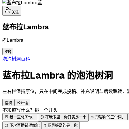
蓝
关注
蓝布拉Lambra
@
Lambra
B站
泡泡
树洞
百科
蓝布拉Lambra 的泡泡树洞
左右栏保持原位，只在中间完成投稿、补充说明与后续跳转，流程更
投稿
公开信
不知道写什么？挑一个开头
💬
我一直想问你：
🪞
在我眼里，你其实是一个
✨
形容你的三个词：
📺
下次直播希望你能
❓
我最好奇的是，你