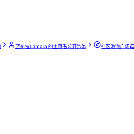
通
蓝布拉Lambra 的主页
看公开泡泡
社区泡泡广场
逛