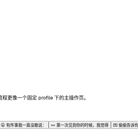
像一个固定 profile 下的主操作页。
🤫
有件事我一直没敢说：
👀
第一次见到你的时候，我觉得
💌
偷偷告诉