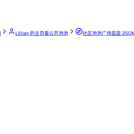
通
Lillian 的主页
看公开泡泡
社区泡泡广场
逛逛 2SO