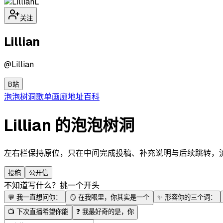
L
关注
Lillian
@
Lillian
B站
泡泡
树洞
歌单
画廊
地址
百科
Lillian 的泡泡树洞
左右栏保持原位，只在中间完成投稿、补充说明与后续跳转，流程更
投稿
公开信
不知道写什么？挑一个开头
💬
我一直想问你：
🪞
在我眼里，你其实是一个
✨
形容你的三个词：
📺
下次直播希望你能
❓
我最好奇的是，你