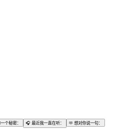
你一个秘密：
🎧
最近我一直在听：
🫶
想对你说一句：