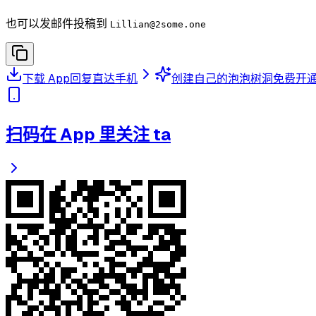
也可以发邮件投稿到
Lillian
@2some.one
下载 App
回复直达手机
创建自己的泡泡树洞
免费开
扫码在 App 里关注 ta