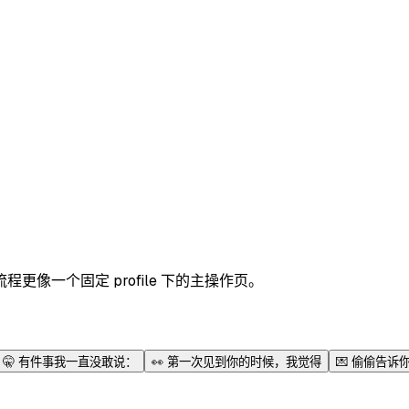
像一个固定 profile 下的主操作页。
🤫
有件事我一直没敢说：
👀
第一次见到你的时候，我觉得
💌
偷偷告诉