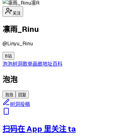
凛R
关注
凛雨_Rinu
@
Linyu_Rinu
B站
泡泡
树洞
歌单
画廊
地址
百科
泡泡
泡泡
回复
树洞投稿
扫码在 App 里关注 ta