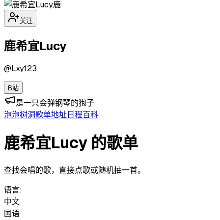
鹿
关注
鹿希宜Lucy
@
Lxy123
B站
是一只会弹钢琴的狍子
泡泡
树洞
歌单
地址
日程
百科
鹿希宜Lucy 的歌单
查找会唱的歌，直接点歌或随机抽一首。
语言:
中文
国语