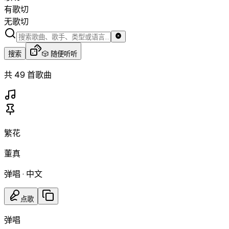
有歌切
无歌切
搜索
🎲 随便听听
共 49 首歌曲
繁花
董真
弹唱
·
中文
点歌
弹唱