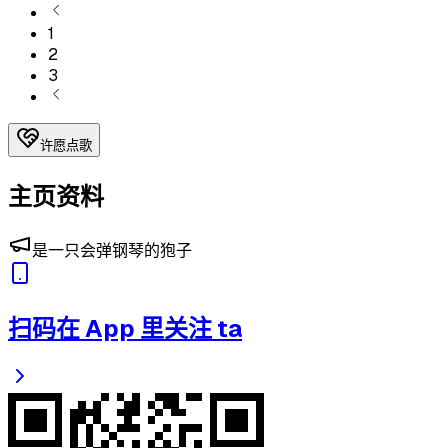
1
2
3
许愿点歌
主页资料
是一只会弹钢琴的狍子
扫码在 App 里关注 ta