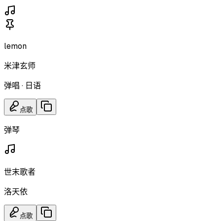
lemon
米津玄师
弹唱
·
日语
点歌
弹琴
世末歌者
洛天依
点歌