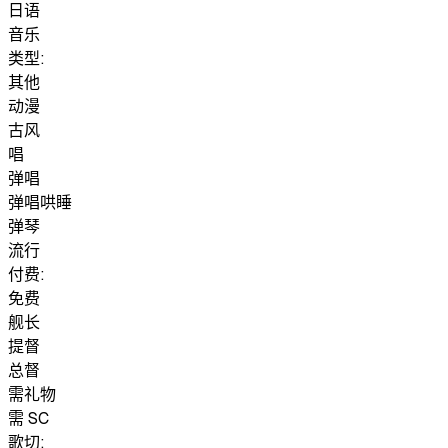
日语
音乐
类型:
其他
动漫
古风
唱
弹唱
弹唱哄睡
弹琴
流行
付费:
免费
舰长
提督
总督
需礼物
需 SC
歌切: