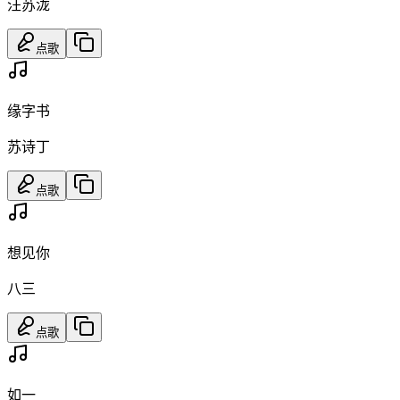
汪苏泷
点歌
缘字书
苏诗丁
点歌
想见你
八三
点歌
如一