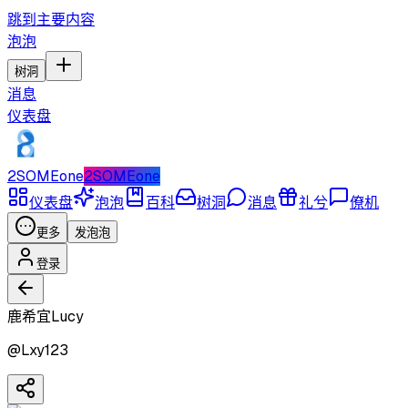
跳到主要内容
泡泡
树洞
消息
仪表盘
2SOMEone
2SOMEone
仪表盘
泡泡
百科
树洞
消息
礼兮
僚机
更多
发泡泡
登录
鹿希宜Lucy
@
Lxy123