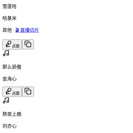
雪莲哈
哈基米
其他
·
🎬 直播切片
点歌
那么骄傲
金海心
点歌
熬夜上瘾
刘亦心