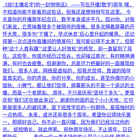
《给[主播名字]的一封悄悄话》 ——写在开播[数字]周年 嘿，
不知道你能不能看到这些话，但我还是想悄悄写在这里。 今
天是你的开播周年纪念日，数字本身或许平凡，但对你、对我
们来说，它意味着很多个被陪伴的夜晚，很多次隔着屏幕的开
怀大笑，很多句“下播了，早点休息”后心里升起的暖意。 还记
得第一次点进你直播间的情景吗？我可能记得不太清了，但那
种“这个人真有趣”“这里让人好放松”的感觉，却一直留到了现
在。这些年，你或许经历过低谷，也迎接过高光；有时精神满
满，有时也会疲惫。但谢谢你，总是尽力把最好的一面展现给
我们。 很多人说，网络是虚拟的，但我总觉得，真诚的陪伴
是真实的。你的声音、你的分享、你的成长，甚至你偶尔的小
固执、小脾气，都让我们觉得，屏幕那头的不是一个遥远的主
播，而是一个老朋友。 周年，不只是庆祝“坚持了多久”，更是
庆祝“我们还在彼此身边”。谢谢你创造的这个小小天地，它可
能是很多人的避风港，是下班放学后的一份期待，是孤独时的
一点热闹。 未来，或许还有很多个周年。希望你记得快乐第
一，照顾好自己。你不必一直闪耀，因为我们已经见过你的
光。 纸短情长，就此停笔。 祝你周年快乐，不止周年，日日
都快乐。 —— 来自一位一直支持你的小耳朵/小伙伴 使用小