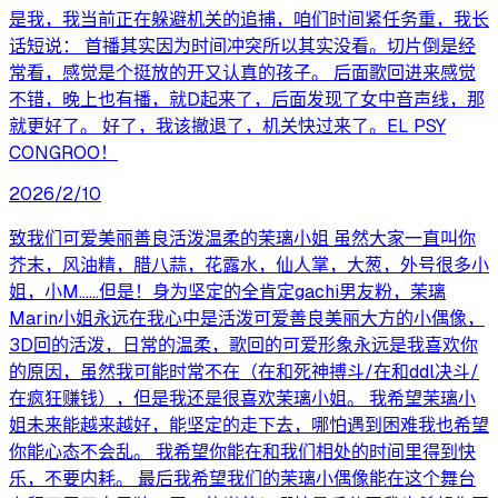
是我，我当前正在躲避机关的追捕，咱们时间紧任务重，我长
话短说： 首播其实因为时间冲突所以其实没看。切片倒是经
常看，感觉是个挺放的开又认真的孩子。 后面歌回进来感觉
不错，晚上也有播，就D起来了，后面发现了女中音声线，那
就更好了。 好了，我该撤退了，机关快过来了。EL PSY
CONGROO！
2026/2/10
致我们可爱美丽善良活泼温柔的茉璃小姐 虽然大家一直叫你
芥末，风油精，腊八蒜，花露水，仙人掌，大葱，外号很多小
姐，小M……但是！身为坚定的全肯定gachi男友粉，茉璃
Marin小姐永远在我心中是活泼可爱善良美丽大方的小偶像，
3D回的活泼，日常的温柔，歌回的可爱形象永远是我喜欢你
的原因，虽然我可能时常不在（在和死神搏斗/在和ddl决斗/
在疯狂赚钱），但是我还是很喜欢茉璃小姐。 我希望茉璃小
姐未来能越来越好，能坚定的走下去，哪怕遇到困难我也希望
你能心态不会乱。 我希望你能在和我们相处的时间里得到快
乐，不要内耗。 最后我希望我们的茉璃小偶像能在这个舞台