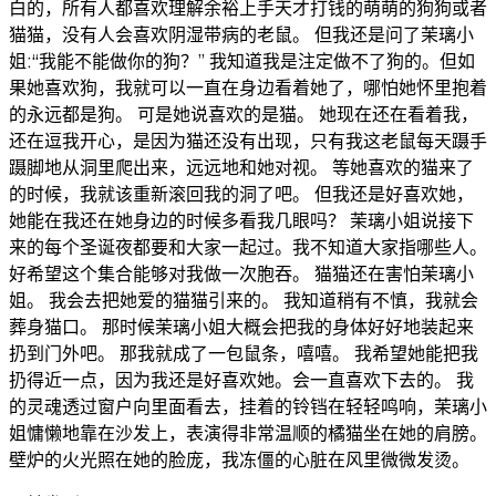
白的，所有人都喜欢理解余裕上手天才打钱的萌萌的狗狗或者
猫猫，没有人会喜欢阴湿带病的老鼠。 但我还是问了茉璃小
姐:“我能不能做你的狗？” 我知道我是注定做不了狗的。但如
果她喜欢狗，我就可以一直在身边看着她了，哪怕她怀里抱着
的永远都是狗。 可是她说喜欢的是猫。 她现在还在看着我，
还在逗我开心，是因为猫还没有出现，只有我这老鼠每天蹑手
蹑脚地从洞里爬出来，远远地和她对视。 等她喜欢的猫来了
的时候，我就该重新滚回我的洞了吧。 但我还是好喜欢她，
她能在我还在她身边的时候多看我几眼吗？ 茉璃小姐说接下
来的每个圣诞夜都要和大家一起过。我不知道大家指哪些人。
好希望这个集合能够对我做一次胞吞。 猫猫还在害怕茉璃小
姐。 我会去把她爱的猫猫引来的。 我知道稍有不慎，我就会
葬身猫口。 那时候茉璃小姐大概会把我的身体好好地装起来
扔到门外吧。 那我就成了一包鼠条，嘻嘻。 我希望她能把我
扔得近一点，因为我还是好喜欢她。会一直喜欢下去的。 我
的灵魂透过窗户向里面看去，挂着的铃铛在轻轻鸣响，茉璃小
姐慵懒地靠在沙发上，表演得非常温顺的橘猫坐在她的肩膀。
壁炉的火光照在她的脸庞，我冻僵的心脏在风里微微发烫。