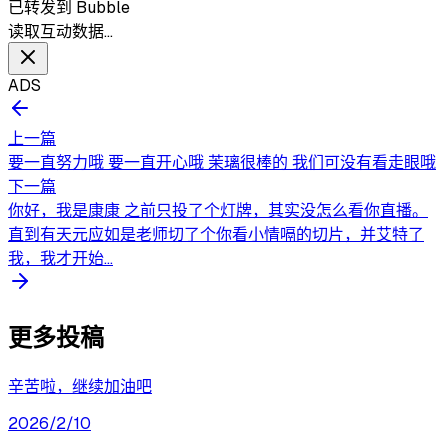
已转发到 Bubble
读取互动数据…
ADS
上一篇
要一直努力哦 要一直开心哦 茉璃很棒的 我们可没有看走眼哦
下一篇
你好，我是康康 之前只投了个灯牌，其实没怎么看你直播。
直到有天元应如是老师切了个你看小情嗝的切片，并艾特了
我，我才开始...
更多投稿
辛苦啦，继续加油吧
2026/2/10