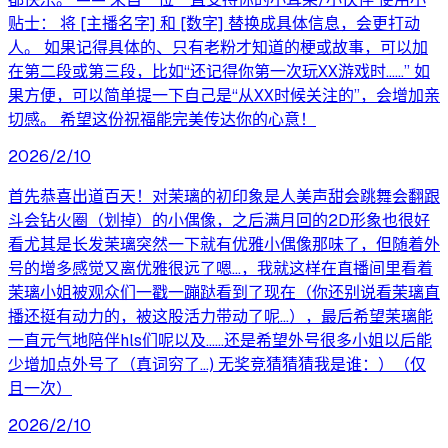
贴士： 将 [主播名字] 和 [数字] 替换成具体信息，会更打动
人。 如果记得具体的、只有老粉才知道的梗或故事，可以加
在第二段或第三段，比如“还记得你第一次玩XX游戏时……” 如
果方便，可以简单提一下自己是“从XX时候关注的”，会增加亲
切感。 希望这份祝福能完美传达你的心意！
2026/2/10
首先恭喜出道百天！对茉璃的初印象是人美声甜会跳舞会翻跟
斗会钻火圈（划掉）的小偶像，之后满月回的2D形象也很好
看尤其是长发茉璃突然一下就有优雅小偶像那味了，但随着外
号的增多感觉又离优雅很远了嗯...，我就这样在直播间里看着
茉璃小姐被观众们一戳一蹦跶看到了现在（你还别说看茉璃直
播还挺有动力的，被这股活力带动了呢...），最后希望茉璃能
一直元气地陪伴hls们呢以及......还是希望外号很多小姐以后能
少增加点外号了（真词穷了...) 无奖竞猜猜猜我是谁：）（仅
且一次）
2026/2/10