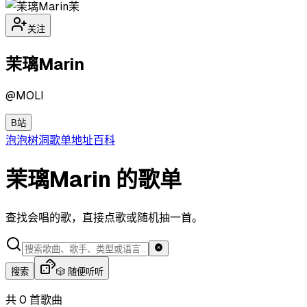
茉
关注
茉璃Marin
@
MOLI
B站
泡泡
树洞
歌单
地址
百科
茉璃Marin 的歌单
查找会唱的歌，直接点歌或随机抽一首。
搜索
🎲 随便听听
共 0 首歌曲