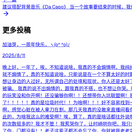
建议搭配背景音乐《Da Capo》 当一个故事要结束的时候，
更多投稿
加油芽，一周年快乐，ヽ(o^ ^o)ﾉ
2025/8/11
晚上好，一年了，唉，不知道说啥，我真的不会煽情啊，我纯
就不煽情了，真的不知道说啥，只能说是在一个不算太好的时
想让身边的人过好，无所谓自己的处境和现状，你人还是太好
被骗。 我真的说不出煽情的，跟我真的不搭，也不想让你哭。
的玩笑没和你开啊！还没骗够你啊！！还想带你入坑联盟啊！我
了！！！！！真的是垃圾时代！！为啥啊！！！好不容易找到一
啊，感觉心脏在被人拿刀在割，那几天我真的没敢来直播间看
此的，为啥我这么的难受啊？唉，算了，真的是啥话都往外说
的次数挺多的？我才不管 ！我惹哭你了，让时崎哄你吧，我只
了你，门都没有！！老子这辈子都不会忘了你，你就被我老老