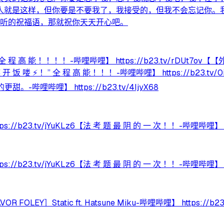
人就是这样，但你要是不要我了，我接受的，但我不会忘记你。
好听的祝福语，那就祝你天天开心吧。
高 能 ！！！！-哔哩哔哩】 https://b23.tv/rDUt7
 族 开 饭 喽 ⚡️ ！” 全 程 高 能 ！！！-哔哩哔哩】 https://b2
。-哔哩哔哩】 https://b23.tv/4IjyX68
//b23.tv/jYuKLz6【法 考 题 最 阴 的 一 次 ！！-哔哩哔哩】 htt
//b23.tv/jYuKLz6【法 考 题 最 阴 的 一 次 ！！-哔哩哔哩】 htt
Static ft. Hatsune Miku-哔哩哔哩】 https://b23.t