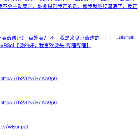
我不会主动离开，你要是赶我走的话，那我就继续流浪了，反正
ov【【外卖奇遇记】“点外卖？ 不，我是来见证奇迹的！！！”-哔哩哔
3.tv/0ivRSci【烫的好，我喜欢烫头-哔哩哔哩】
ps://b23.tv/HcAn9pG
ps://b23.tv/HcAn9pG
v/wEunpaf