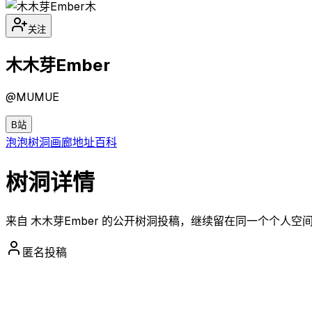
木
关注
木木芽Ember
@
MUMUE
B站
泡泡
树洞
画廊
地址
百科
树洞详情
来自 木木芽Ember 的公开树洞投稿，继续留在同一个个人空
匿名投稿