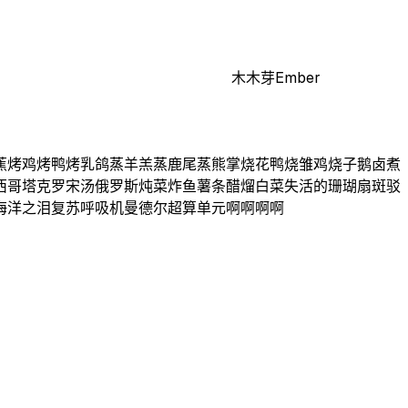
木木芽Ember
蕉烤鸡烤鸭烤乳鸽蒸羊羔蒸鹿尾蒸熊掌烧花鸭烧雏鸡烧子鹅卤煮
西哥塔克罗宋汤俄罗斯炖菜炸鱼薯条醋熘白菜失活的珊瑚扇斑驳
海洋之泪复苏呼吸机曼德尔超算单元啊啊啊啊