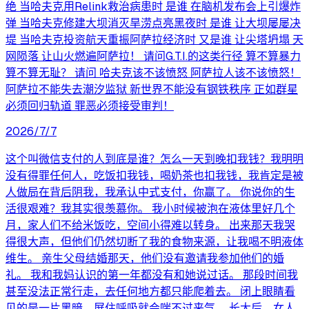
绝 当哈夫克用Relink救治病患时 是谁 在脑机发布会上引爆炸
弹 当哈夫克修建大坝消灭旱涝点亮黑夜时 是谁 让大坝屡屡决
堤 当哈夫克投资航天重振阿萨拉经济时 又是谁 让尖塔坍塌 天
网陨落 让山火燃遍阿萨拉！ 请问G.T.I.的这类行径 算不算暴力
算不算无耻？ 请问 哈夫克该不该愤怒 阿萨拉人该不该愤怒！
阿萨拉不能失去潮汐监狱 新世界不能没有钢铁秩序 正如群星
必须回归轨道 罪恶必须接受审判！
2026/7/7
这个叫微信支付的人到底是谁？怎么一天到晚扣我钱？我明明
没有得罪任何人，吃饭扣我钱，喝奶茶也扣我钱，我肯定是被
人做局在背后阴我，我承认中式支付，你赢了。 你说你的生
活很艰难？我其实很羡慕你。 我小时候被泡在液体里好几个
月，家人们不给米饭吃，空间小得难以转身。 出来那天我哭
得很大声，但他们仍然切断了我的食物来源，让我喝不明液体
维生。 亲生父母结婚那天，他们没有邀请我参加他们的婚
礼。 我和我妈认识的第一年都没有和她说过话。 那段时间我
甚至没法正常行走，去任何地方都只能爬着去。 闭上眼睛看
见的是一片黑暗，屏住呼吸就会喘不过来气。 长大后，女人