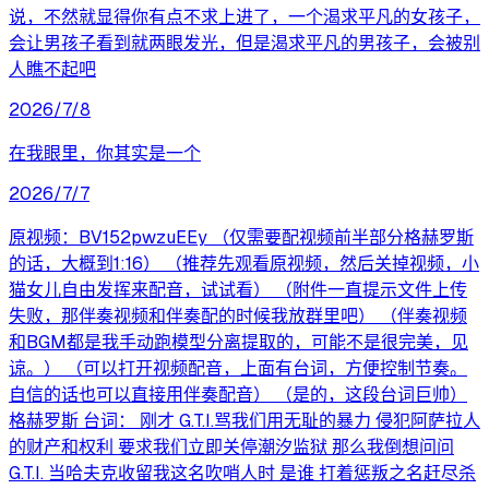
说，不然就显得你有点不求上进了，一个渴求平凡的女孩子，
会让男孩子看到就两眼发光，但是渴求平凡的男孩子，会被别
人瞧不起吧
2026/7/8
在我眼里，你其实是一个
2026/7/7
原视频：BV152pwzuEEy （仅需要配视频前半部分格赫罗斯
的话，大概到1:16） （推荐先观看原视频，然后关掉视频，小
猫女儿自由发挥来配音，试试看） （附件一直提示文件上传
失败，那伴奏视频和伴奏配的时候我放群里吧） （伴奏视频
和BGM都是我手动跑模型分离提取的，可能不是很完美，见
谅。） （可以打开视频配音，上面有台词，方便控制节奏。
自信的话也可以直接用伴奏配音） （是的，这段台词巨帅）
格赫罗斯 台词： 刚才 G.T.I.骂我们用无耻的暴力 侵犯阿萨拉人
的财产和权利 要求我们立即关停潮汐监狱 那么我倒想问问
G.T.I. 当哈夫克收留我这名吹哨人时 是谁 打着惩叛之名赶尽杀