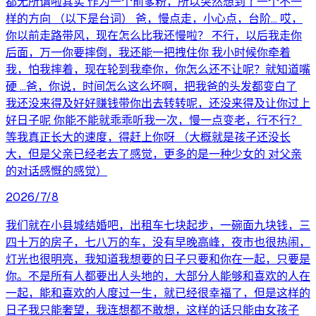
都无所谓啦其实 作为一个前爹粉，所以突然想到了一个不一
样的方向 （以下是台词） 爸，慢点走，小心点，台阶... 哎，
你以前走路带风，现在怎么比我还慢啦？ 不行，以后我走你
后面，万一你要摔倒，我还能一把拽住你 我小时候你牵着
我，怕我摔着，现在轮到我牵你，你怎么还不让呢？就知道嘴
硬 ...爸，你说，时间怎么这么坏啊，把我爸的头发都变白了
我还没来得及好好赚钱带你出去转转呢，还没来得及让你过上
好日子呢 你能不能就乖乖听我一次，慢一点变老，行不行？
等我真正长大的速度，得赶上你呀 （大概就是孩子还没长
大，但是父亲已经老去了感觉，更多的是一种少女的 对父亲
的对话感慨的感觉）
2026/7/8
我们就在小县城结婚吧，出租车七块起步，一碗面九块钱，三
四十万的房子，七八万的车，没有早晚高峰，夜市也很热闹，
灯光也很明亮，我知道我想要的日子只要和你在一起，只要是
你。不是所有人都要出人头地的，大部分人能够和喜欢的人在
一起，能和喜欢的人度过一生，就已经很幸福了，但是这样的
日子我只能奢望，我连想都不敢想，这样的话只能由女孩子