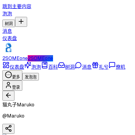
跳到主要内容
泡泡
树洞
消息
仪表盘
2SOMEone
2SOMEone
仪表盘
泡泡
百科
树洞
消息
礼兮
僚机
更多
发泡泡
登录
猫丸子Maruko
@
Maruko