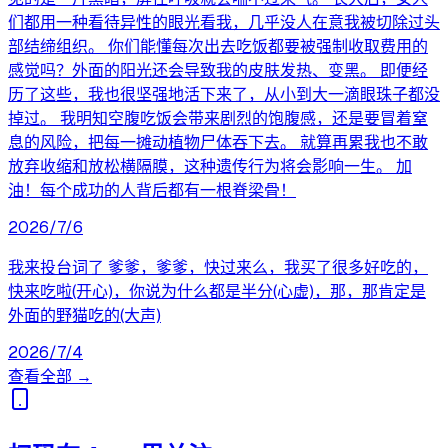
们都用一种看待异性的眼光看我，几乎没人在意我被切除过头
部结缔组织。 你们能懂每次出去吃饭都要被强制收取费用的
感觉吗？外面的阳光还会导致我的皮肤发热、变黑。 即便经
历了这些，我也很坚强地活下来了，从小到大一滴眼珠子都没
掉过。 我明知空腹吃饭会带来剧烈的饱腹感，还是要冒着窒
息的风险，把每一摊动植物尸体吞下去。 就算再累我也不敢
放弃收缩和放松横隔膜，这种遗传行为将会影响一生。 加
油！每个成功的人背后都有一根脊梁骨！
2026/7/6
我来投台词了 爹爹，爹爹，快过来么，我买了很多好吃的，
快来吃啦(开心)，你说为什么都是半分(心虚)，那，那肯定是
外面的野猫吃的(大声)
2026/7/4
查看全部 →