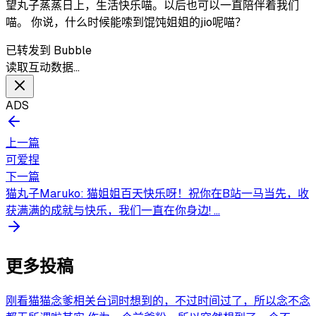
望丸子蒸蒸日上，生活快乐喵。以后也可以一直陪伴着我们
喵。 你说，什么时候能嗦到馄饨姐姐的jio呢喵？
已转发到 Bubble
读取互动数据…
ADS
上一篇
可爱捏
下一篇
猫丸子Maruko: 猫姐姐百天快乐呀！祝你在B站一马当先，收
获满满的成就与快乐，我们一直在你身边! ...
更多投稿
刚看猫猫念爹相关台词时想到的，不过时间过了，所以念不念