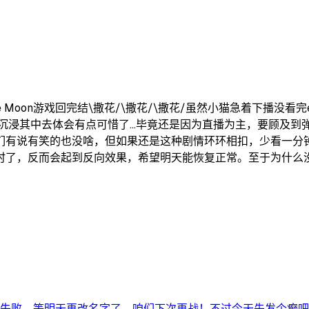
e Moon游戏回完结\撒花/\撒花/\撒花/虽然小猫急着下播
沉浸其中去体会有点可惜了...毕竟还是因为直播为主，要顾及
说有笑的也没啥，但如果还是这种剧情环环相扣，少看一分钟就很
，反而会起到反向效果，希望明天能恢复正常。至于为什么没有提抽卡
失败，等明天再改名字了，咱们下次再战！不过今天先发个癫吧 ..