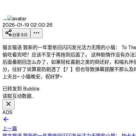
→
2026-01-19 02:00:26
分享卡片
猫言猫语 致新的一年里依旧闪闪发光活力无限的小猫： To Th
偷吃看完吧？应该不至于再拖到后面了。 这种剧情作没有办法
后面番剧回怎么办了，如果轻松喜剧之类的倒还好，和喵丸伴们有
分，往好了说算是防剧透了【？】但也导致弹幕提醒不那么及时了
上天台~ 小猫晚安，祝好梦~
已转发到 Bubble
读取互动数据…
ADS
上一篇
猫言猫语 致新的一年里依旧闪闪发光活力无限的小猫： 抽卡大