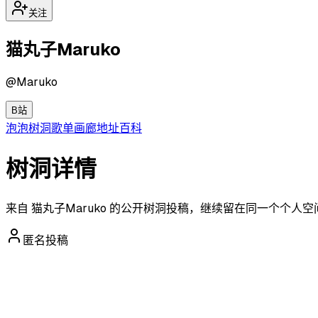
关注
猫丸子Maruko
@
Maruko
B站
泡泡
树洞
歌单
画廊
地址
百科
树洞详情
来自 猫丸子Maruko 的公开树洞投稿，继续留在同一个个人
匿名投稿