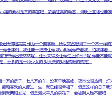
小猫的素材是真的丰富吧，凌晨征集的动态，到晚上直播也能凑够半
所谓啦其实 作为一个前爹粉，所以突然想到了一个不一样的方向 
你要摔倒，我还能一把拽住你 我小时候你牵着我，怕我摔着，现
赚钱带你出去转转呢，还没来得及让你过上好日子呢 你能不能就
觉，更多的是一种少女的 对父亲的对话感慨的感觉）
四十万的房子，七八万的车，没有早晚高峰，夜市也很热闹，灯
，能和喜欢的人度过一生，就已经很幸福了，但是这样的日子我
看到就两眼发光，但是渴求平凡的男孩子，会被别人瞧不起吧