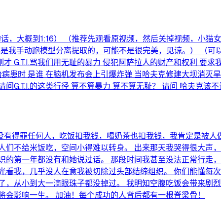
罗斯的话，大概到1:16） （推荐先观看原视频，然后关掉视频，
都是我手动跑模型分离提取的，可能不是很完美，见谅。） （
 G.T.I.骂我们用无耻的暴力 侵犯阿萨拉人的财产和权利 要求我
k救治病患时 是谁 在脑机发布会上引爆炸弹 当哈夫克修建大坝消灭
请问G.T.I.的这类行径 算不算暴力 算不算无耻？ 请问 哈夫克
没有得罪任何人，吃饭扣我钱，喝奶茶也扣我钱，我肯定是被人做
人们不给米饭吃，空间小得难以转身。 出来那天我哭得很大声，
识的第一年都没有和她说过话。 那段时间我甚至没法正常行走，
光看我，几乎没人在意我被切除过头部结缔组织。 你们能懂每
了，从小到大一滴眼珠子都没掉过。 我明知空腹吃饭会带来剧
将会影响一生。 加油！每个成功的人背后都有一根脊梁骨！