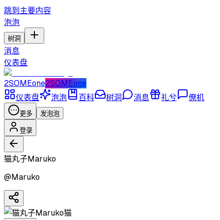
跳到主要内容
泡泡
树洞
消息
仪表盘
2SOMEone
2SOMEone
仪表盘
泡泡
百科
树洞
消息
礼兮
僚机
更多
发泡泡
登录
猫丸子Maruko
@
Maruko
猫