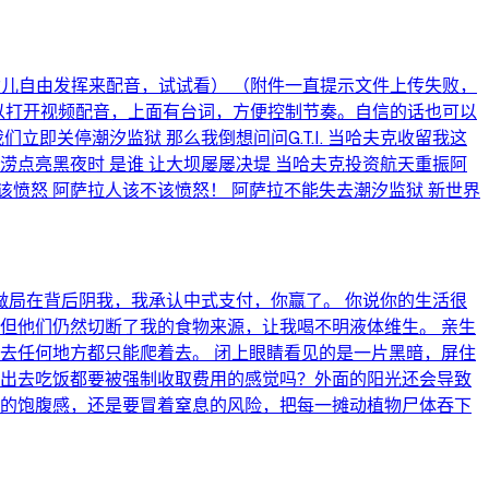
小猫女儿自由发挥来配音，试试看） （附件一直提示文件上传失败，
可以打开视频配音，上面有台词，方便控制节奏。自信的话也可以
们立即关停潮汐监狱 那么我倒想问问G.T.I. 当哈夫克收留我这
旱涝点亮黑夜时 是谁 让大坝屡屡决堤 当哈夫克投资航天重振阿
该不该愤怒 阿萨拉人该不该愤怒！ 阿萨拉不能失去潮汐监狱 新世界
局在背后阴我，我承认中式支付，你赢了。 你说你的生活很
但他们仍然切断了我的食物来源，让我喝不明液体维生。 亲生
去任何地方都只能爬着去。 闭上眼睛看见的是一片黑暗，屏住
次出去吃饭都要被强制收取费用的感觉吗？外面的阳光还会导致
烈的饱腹感，还是要冒着窒息的风险，把每一摊动植物尸体吞下