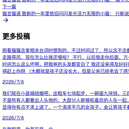
下一篇
猫言猫语 致新的一年里依旧闪闪发光活力无限的小猫： 只能说
更多投稿
刚看猫猫念爹相关台词时想到的，不过时间过了，所以念不念都无
走路带风，现在怎么比我还慢啦？ 不行，以后我走你后面，万一
时间怎么这么坏啊，把我爸的头发都变白了 我还没来得及好好
得赶上你呀 （大概就是孩子还没长大，但是父亲已经老去了感
2026/7/8
我们就在小县城结婚吧，出租车七块起步，一碗面九块钱，三
不是所有人都要出人头地的，大部分人能够和喜欢的人在一起
显得你有点不求上进了，一个渴求平凡的女孩子，会让男孩子
2026/7/8