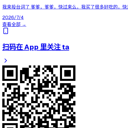
我来投台词了 爹爹，爹爹，快过来么，我买了很多好吃的，快来
2026/7/4
查看全部 →
扫码在 App 里关注 ta