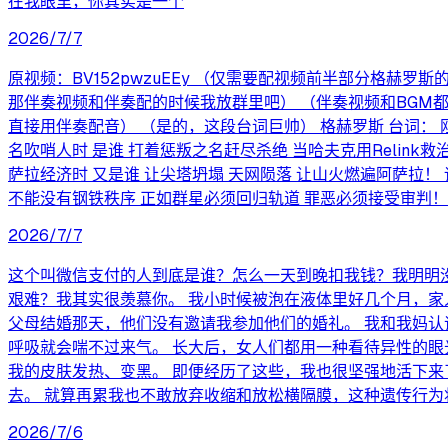
在我眼里，你其实是一个
2026/7/7
原视频：BV152pwzuEEy （仅需要配视频前半部分格赫
那伴奏视频和伴奏配的时候我放群里吧） （伴奏视频和BGM
直接用伴奏配音） （是的，这段台词巨帅） 格赫罗斯 台词： 刚才
名吹哨人时 是谁 打着惩叛之名赶尽杀绝 当哈夫克用Relin
萨拉经济时 又是谁 让尖塔坍塌 天网陨落 让山火燃遍阿萨拉！ 
不能没有钢铁秩序 正如群星必须回归轨道 罪恶必须接受审判！
2026/7/7
这个叫微信支付的人到底是谁？怎么一天到晚扣我钱？我明明
艰难？我其实很羡慕你。 我小时候被泡在液体里好几个月，家
父母结婚那天，他们没有邀请我参加他们的婚礼。 我和我妈认
呼吸就会喘不过来气。 长大后，女人们都用一种看待异性的眼
我的皮肤发热、变黑。 即便经历了这些，我也很坚强地活下来
去。 就算再累我也不敢放弃收缩和放松横隔膜，这种遗传行为
2026/7/6