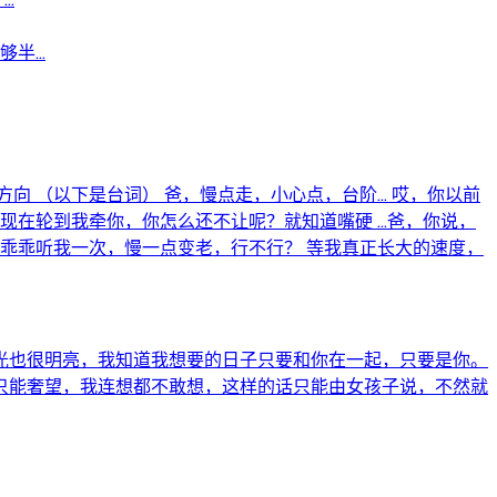
...
（以下是台词） 爸，慢点走，小心点，台阶... 哎，你以前
在轮到我牵你，你怎么还不让呢？就知道嘴硬 ...爸，你说，
乖乖听我一次，慢一点变老，行不行？ 等我真正长大的速度，
光也很明亮，我知道我想要的日子只要和你在一起，只要是你。
只能奢望，我连想都不敢想，这样的话只能由女孩子说，不然就