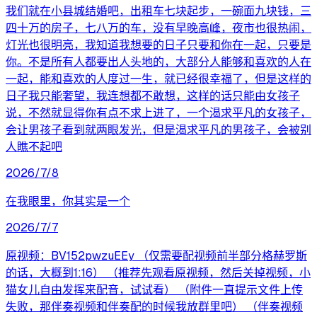
我们就在小县城结婚吧，出租车七块起步，一碗面九块钱，三
四十万的房子，七八万的车，没有早晚高峰，夜市也很热闹，
灯光也很明亮，我知道我想要的日子只要和你在一起，只要是
你。不是所有人都要出人头地的，大部分人能够和喜欢的人在
一起，能和喜欢的人度过一生，就已经很幸福了，但是这样的
日子我只能奢望，我连想都不敢想，这样的话只能由女孩子
说，不然就显得你有点不求上进了，一个渴求平凡的女孩子，
会让男孩子看到就两眼发光，但是渴求平凡的男孩子，会被别
人瞧不起吧
2026/7/8
在我眼里，你其实是一个
2026/7/7
原视频：BV152pwzuEEy （仅需要配视频前半部分格赫罗斯
的话，大概到1:16） （推荐先观看原视频，然后关掉视频，小
猫女儿自由发挥来配音，试试看） （附件一直提示文件上传
失败，那伴奏视频和伴奏配的时候我放群里吧） （伴奏视频