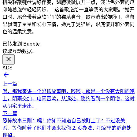
指尖轻敲键盘调好伴奏，翅膀微微展开一点，淡蓝色外套的爪
印随着旋律轻轻闪烁。 “这首歌送给一直等我的大家哦。”她开
口时，尾音带着点软乎乎的猫系鼻音，歌声淌出的瞬间，弹幕
里飘满了星星和爱心表情，她晃了晃猫尾，眼底漾开和外套同
色的温柔笑意。
已转发到 Bubble
读取互动数据…
ADS
上一篇
嗯，那我来讲一个恐怖故事吧，咳咳；那是一个没有太阳的晚
上，阴雨交加，电闪雷鸣，从远处，隐约看到一个阴宅，这时
从阴宅里走出...
下一篇
恐怖故事三则 1. 嘿！你知不知道自己被盯上了？不过没关
系，等你睡着了他们才会来找你 2. 没办法，把家里的鹦鹉处
理掉...