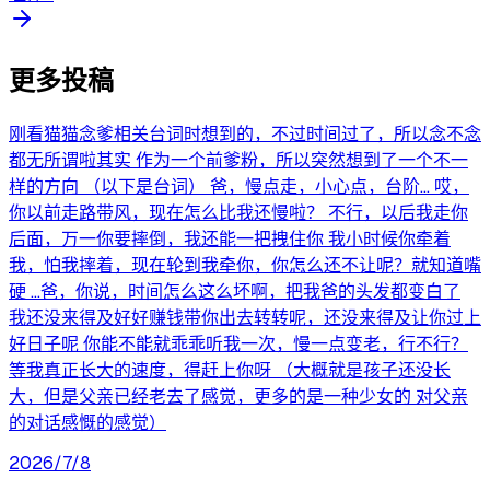
更多投稿
刚看猫猫念爹相关台词时想到的，不过时间过了，所以念不念
都无所谓啦其实 作为一个前爹粉，所以突然想到了一个不一
样的方向 （以下是台词） 爸，慢点走，小心点，台阶... 哎，
你以前走路带风，现在怎么比我还慢啦？ 不行，以后我走你
后面，万一你要摔倒，我还能一把拽住你 我小时候你牵着
我，怕我摔着，现在轮到我牵你，你怎么还不让呢？就知道嘴
硬 ...爸，你说，时间怎么这么坏啊，把我爸的头发都变白了
我还没来得及好好赚钱带你出去转转呢，还没来得及让你过上
好日子呢 你能不能就乖乖听我一次，慢一点变老，行不行？
等我真正长大的速度，得赶上你呀 （大概就是孩子还没长
大，但是父亲已经老去了感觉，更多的是一种少女的 对父亲
的对话感慨的感觉）
2026/7/8