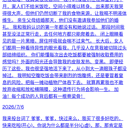
月，家人们不给米饭吃，空间小得难以转身。 出来那天我哭
得很大声，但他们仍然切断了我的食物来源，让我喝不明液体
维生。 亲生父母结婚那天，他们没有邀请我参加他们的婚
礼。 我和我妈认识的第一年都没有和她说过话。 那段时间我
甚至没法正常行走，去任何地方都只能爬着去。 闭上眼睛看
见的是一片黑暗，屏住呼吸就会喘不过来气。 长大后，女人
们都用一种看待异性的眼光看我，几乎没人在意我被切除过头
部结缔组织。 你们能懂每次出去吃饭都要被强制收取费用的
感觉吗？外面的阳光还会导致我的皮肤发热、变黑。 即便经
历了这些，我也很坚强地活下来了，从小到大一滴眼珠子都没
掉过。 我明知空腹吃饭会带来剧烈的饱腹感，还是要冒着窒
息的风险，把每一摊动植物尸体吞下去。 就算再累我也不敢
放弃收缩和放松横隔膜，这种遗传行为将会影响一生。 加
油！每个成功的人背后都有一根脊梁骨！
2026/7/6
我来投台词了 爹爹，爹爹，快过来么，我买了很多好吃的，
快来吃啦(开心)，你说为什么都是半分(心虚)，那，那肯定是