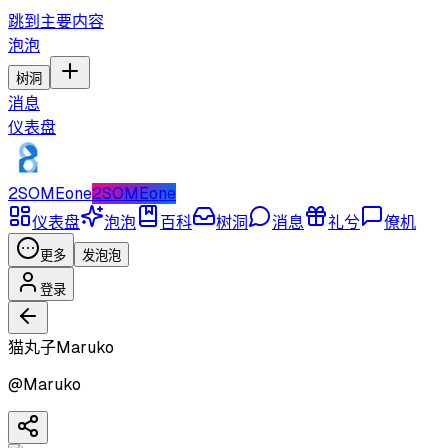
跳到主要内容
泡泡
树洞
消息
仪表盘
2SOMEone
2SOMEone
仪表盘
泡泡
百科
树洞
消息
礼兮
僚机
更多
发泡泡
登录
猫丸子Maruko
@
Maruko