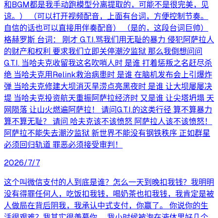
和BGM都是我手动跑模型分离提取的，可能不是很完美，见
谅。） （可以打开视频配音，上面有台词，方便控制节奏。
自信的话也可以直接用伴奏配音） （是的，这段台词巨帅）
格赫罗斯 台词： 刚才 G.T.I.骂我们用无耻的暴力 侵犯阿萨拉人
的财产和权利 要求我们立即关停潮汐监狱 那么我倒想问问
G.T.I. 当哈夫克收留我这名吹哨人时 是谁 打着惩叛之名赶尽杀
绝 当哈夫克用Relink救治病患时 是谁 在脑机发布会上引爆炸
弹 当哈夫克修建大坝消灭旱涝点亮黑夜时 是谁 让大坝屡屡决
堤 当哈夫克投资航天重振阿萨拉经济时 又是谁 让尖塔坍塌 天
网陨落 让山火燃遍阿萨拉！ 请问G.T.I.的这类行径 算不算暴力
算不算无耻？ 请问 哈夫克该不该愤怒 阿萨拉人该不该愤怒！
阿萨拉不能失去潮汐监狱 新世界不能没有钢铁秩序 正如群星
必须回归轨道 罪恶必须接受审判！
2026/7/7
这个叫微信支付的人到底是谁？怎么一天到晚扣我钱？我明明
没有得罪任何人，吃饭扣我钱，喝奶茶也扣我钱，我肯定是被
人做局在背后阴我，我承认中式支付，你赢了。 你说你的生
活很艰难？我其实很羡慕你。 我小时候被泡在液体里好几个