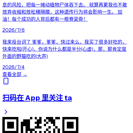
息的风险，把每一摊动植物尸体吞下去。 就算再累我也不敢
放弃收缩和放松横隔膜，这种遗传行为将会影响一生。 加
油！每个成功的人背后都有一根脊梁骨！
2026/7/6
我来投台词了 爹爹，爹爹，快过来么，我买了很多好吃的，
快来吃啦(开心)，你说为什么都是半分(心虚)，那，那肯定是
外面的野猫吃的(大声)
2026/7/4
查看全部 →
扫码在 App 里关注 ta