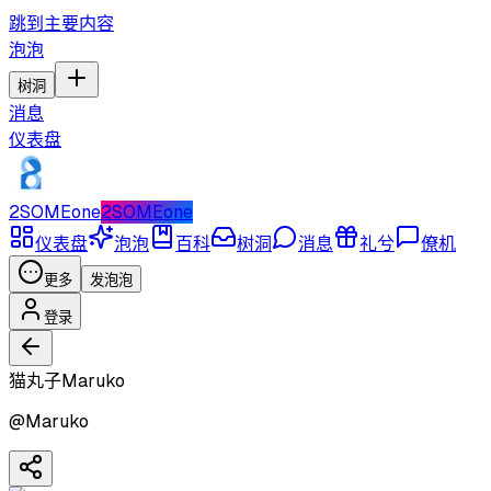
跳到主要内容
泡泡
树洞
消息
仪表盘
2SOMEone
2SOMEone
仪表盘
泡泡
百科
树洞
消息
礼兮
僚机
更多
发泡泡
登录
猫丸子Maruko
@
Maruko