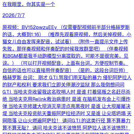
在我眼里，你其实是一个
2026/7/7
原视频：BV152pwzuEEy （仅需要配视频前半部分格赫罗斯
的话，大概到1:16） （推荐先观看原视频，然后关掉视频，小
猫女儿自由发挥来配音，试试看） （附件一直提示文件上传
失败，那伴奏视频和伴奏配的时候我放群里吧） （伴奏视频
和BGM都是我手动跑模型分离提取的，可能不是很完美，见
谅。） （可以打开视频配音，上面有台词，方便控制节奏。
自信的话也可以直接用伴奏配音） （是的，这段台词巨帅）
格赫罗斯 台词： 刚才 G.T.I.骂我们用无耻的暴力 侵犯阿萨拉人
的财产和权利 要求我们立即关停潮汐监狱 那么我倒想问问
G.T.I. 当哈夫克收留我这名吹哨人时 是谁 打着惩叛之名赶尽杀
绝 当哈夫克用Relink救治病患时 是谁 在脑机发布会上引爆炸
弹 当哈夫克修建大坝消灭旱涝点亮黑夜时 是谁 让大坝屡屡决
堤 当哈夫克投资航天重振阿萨拉经济时 又是谁 让尖塔坍塌 天
网陨落 让山火燃遍阿萨拉！ 请问G.T.I.的这类行径 算不算暴力
算不算无耻？ 请问 哈夫克该不该愤怒 阿萨拉人该不该愤怒！