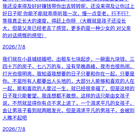
我还没来得及好好赚钱带你出去转转呢，还没来得及让你过上
好日子呢 你能不能就乖乖听我一次，慢一点变老，行不行？
等我真正长大的速度，得赶上你呀 （大概就是孩子还没长
大，但是父亲已经老去了感觉，更多的是一种少女的 对父亲
的对话感慨的感觉）
2026/7/8
我们就在小县城结婚吧，出租车七块起步，一碗面九块钱，三
四十万的房子，七八万的车，没有早晚高峰，夜市也很热闹，
灯光也很明亮，我知道我想要的日子只要和你在一起，只要是
你。不是所有人都要出人头地的，大部分人能够和喜欢的人在
一起，能和喜欢的人度过一生，就已经很幸福了，但是这样的
日子我只能奢望，我连想都不敢想，这样的话只能由女孩子
说，不然就显得你有点不求上进了，一个渴求平凡的女孩子，
会让男孩子看到就两眼发光，但是渴求平凡的男孩子，会被别
人瞧不起吧
2026/7/8