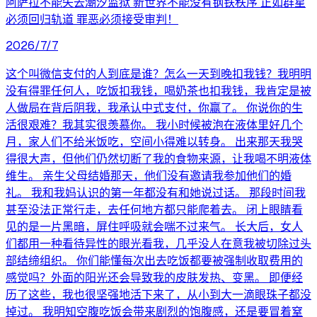
阿萨拉不能失去潮汐监狱 新世界不能没有钢铁秩序 正如群星
必须回归轨道 罪恶必须接受审判！
2026/7/7
这个叫微信支付的人到底是谁？怎么一天到晚扣我钱？我明明
没有得罪任何人，吃饭扣我钱，喝奶茶也扣我钱，我肯定是被
人做局在背后阴我，我承认中式支付，你赢了。 你说你的生
活很艰难？我其实很羡慕你。 我小时候被泡在液体里好几个
月，家人们不给米饭吃，空间小得难以转身。 出来那天我哭
得很大声，但他们仍然切断了我的食物来源，让我喝不明液体
维生。 亲生父母结婚那天，他们没有邀请我参加他们的婚
礼。 我和我妈认识的第一年都没有和她说过话。 那段时间我
甚至没法正常行走，去任何地方都只能爬着去。 闭上眼睛看
见的是一片黑暗，屏住呼吸就会喘不过来气。 长大后，女人
们都用一种看待异性的眼光看我，几乎没人在意我被切除过头
部结缔组织。 你们能懂每次出去吃饭都要被强制收取费用的
感觉吗？外面的阳光还会导致我的皮肤发热、变黑。 即便经
历了这些，我也很坚强地活下来了，从小到大一滴眼珠子都没
掉过。 我明知空腹吃饭会带来剧烈的饱腹感，还是要冒着窒