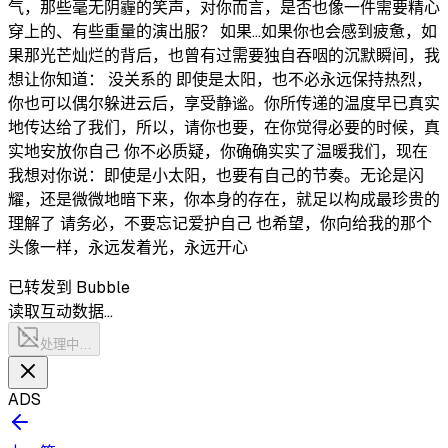
气，那些毫无阴霾的笑声，对你而言，是否也像一件需要精心
穿上的、有些重量的演出服？ 如果...如果你也会感到疲惫，如
果那光芒灿烂的背后，也曾有过需要独自吞咽的沉默瞬间，我
想让你知道： 没关系的 即使是太阳，也不必永远保持热烈，
你也可以偶尔躲进云后，享受静谧。你所传递的温度早已真实
地传达给了我们，所以，请你也要，在你觉得必要的时候，真
实地安放你自己 你不必质疑，你确确实实了温暖我们，现在
我想对你说：即使是小太阳，也要有自己的节奏。无论是闪
耀，还是微微地暗下来，你本身的存在，就足以构成最珍贵的
理解了 请务必，不要忘记爱护自己 也希望，你向给我的那个
头像一样，永远发着光，永远开心
已转发到 Bubble
读取互动数据…
处理中…
ADS