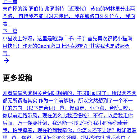
上一篇
未选择的路 罗伯特·弗罗斯特〔近现代〕 黄色的树林里分出两
条路， 可惜我不能同时去涉足， 我在那路口久久伫立， 我向
着...
下一篇
小猫晚上好呀，这里是骆漠(｀千ω千´)” 首先再次祝贺小猫满
月快乐！昨天的Gachi恋口上还喜欢吗？其实我也是鼓起勇
气...
更多投稿
刚看猫猫念爹相关台词时想到的，不过时间过了，所以念不念
都无所谓啦其实 作为一个前爹粉，所以突然想到了一个不一
样的方向 （以下是台词） 爸，慢点走，小心点，台阶... 哎，
你以前走路带风，现在怎么比我还慢啦？ 不行，以后我走你
后面，万一你要摔倒，我还能一把拽住你 我小时候你牵着
我，怕我摔着，现在轮到我牵你，你怎么还不让呢？就知道嘴
硬 ...爸，你说，时间怎么这么坏啊，把我爸的头发都变白了