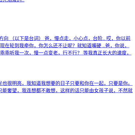
（以下是台词） 爸，慢点走，小心点，台阶... 哎，你以前
在轮到我牵你，你怎么还不让呢？就知道嘴硬 ...爸，你说，
乖乖听我一次，慢一点变老，行不行？ 等我真正长大的速度，
光也很明亮，我知道我想要的日子只要和你在一起，只要是你。
只能奢望，我连想都不敢想，这样的话只能由女孩子说，不然就