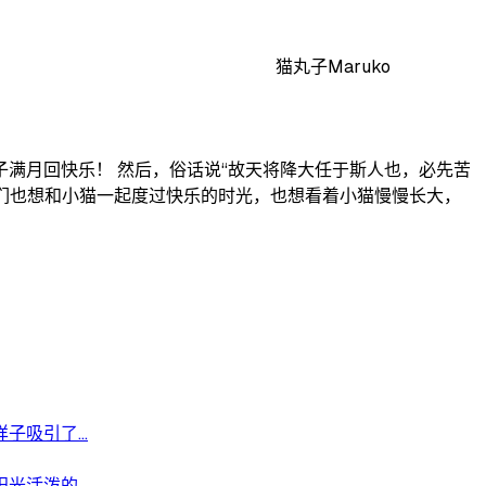
猫丸子Maruko
满月回快乐！ 然后，俗话说“故天将降大任于斯人也，必先苦
爹们也想和小猫一起度过快乐的时光，也想看着小猫慢慢长大，
吸引了...
活泼的...