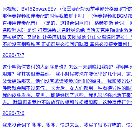
原视频：BV152pwzuEEy （仅需要配视频前半部分格赫
那伴奏视频和伴奏配的时候我放群里吧） （伴奏视频和BGM
直接用伴奏配音） （是的，这段台词巨帅） 格赫罗斯 台词： 刚才
名吹哨人时 是谁 打着惩叛之名赶尽杀绝 当哈夫克用Relin
萨拉经济时 又是谁 让尖塔坍塌 天网陨落 让山火燃遍阿萨拉！ 
不能没有钢铁秩序 正如群星必须回归轨道 罪恶必须接受审判！
2026/7/7
这个叫微信支付的人到底是谁？怎么一天到晚扣我钱？我明明
艰难？我其实很羡慕你。 我小时候被泡在液体里好几个月，家
父母结婚那天，他们没有邀请我参加他们的婚礼。 我和我妈认
呼吸就会喘不过来气。 长大后，女人们都用一种看待异性的眼
我的皮肤发热、变黑。 即便经历了这些，我也很坚强地活下来
去。 就算再累我也不敢放弃收缩和放松横隔膜，这种遗传行为
2026/7/6
我来投台词了 爹爹，爹爹，快过来么，我买了很多好吃的，快来