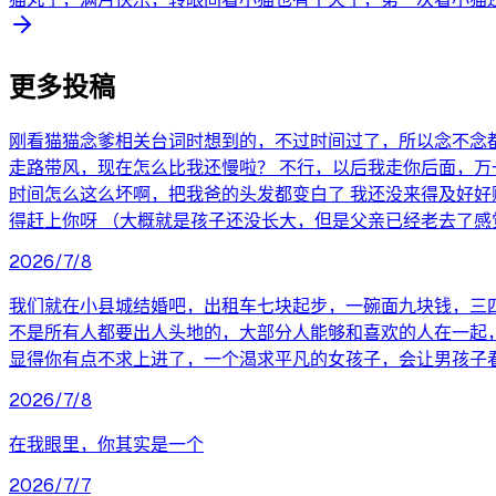
更多投稿
刚看猫猫念爹相关台词时想到的，不过时间过了，所以念不念都无
走路带风，现在怎么比我还慢啦？ 不行，以后我走你后面，万一
时间怎么这么坏啊，把我爸的头发都变白了 我还没来得及好好
得赶上你呀 （大概就是孩子还没长大，但是父亲已经老去了感
2026/7/8
我们就在小县城结婚吧，出租车七块起步，一碗面九块钱，三
不是所有人都要出人头地的，大部分人能够和喜欢的人在一起
显得你有点不求上进了，一个渴求平凡的女孩子，会让男孩子
2026/7/8
在我眼里，你其实是一个
2026/7/7