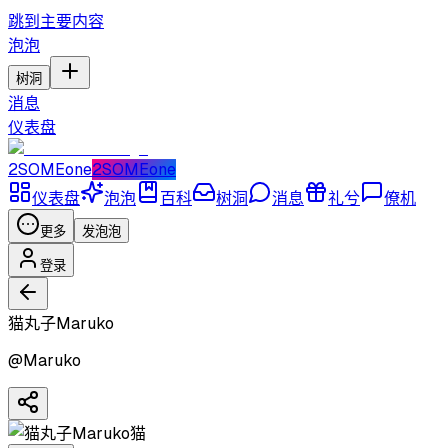
跳到主要内容
泡泡
树洞
消息
仪表盘
2SOMEone
2SOMEone
仪表盘
泡泡
百科
树洞
消息
礼兮
僚机
更多
发泡泡
登录
猫丸子Maruko
@
Maruko
猫