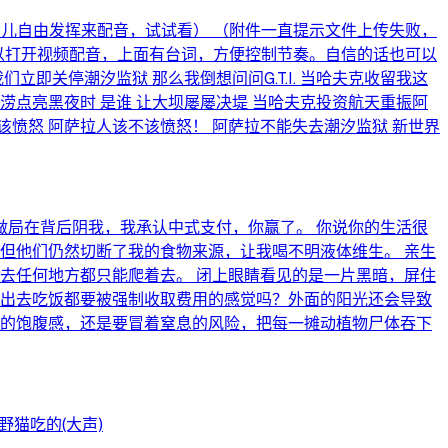
小猫女儿自由发挥来配音，试试看） （附件一直提示文件上传失败，
可以打开视频配音，上面有台词，方便控制节奏。自信的话也可以
们立即关停潮汐监狱 那么我倒想问问G.T.I. 当哈夫克收留我这
旱涝点亮黑夜时 是谁 让大坝屡屡决堤 当哈夫克投资航天重振阿
该不该愤怒 阿萨拉人该不该愤怒！ 阿萨拉不能失去潮汐监狱 新世界
局在背后阴我，我承认中式支付，你赢了。 你说你的生活很
但他们仍然切断了我的食物来源，让我喝不明液体维生。 亲生
去任何地方都只能爬着去。 闭上眼睛看见的是一片黑暗，屏住
次出去吃饭都要被强制收取费用的感觉吗？外面的阳光还会导致
烈的饱腹感，还是要冒着窒息的风险，把每一摊动植物尸体吞下
猫吃的(大声)