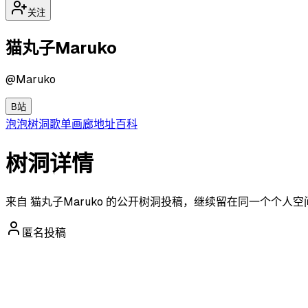
关注
猫丸子Maruko
@
Maruko
B站
泡泡
树洞
歌单
画廊
地址
百科
树洞详情
来自 猫丸子Maruko 的公开树洞投稿，继续留在同一个个人
匿名投稿