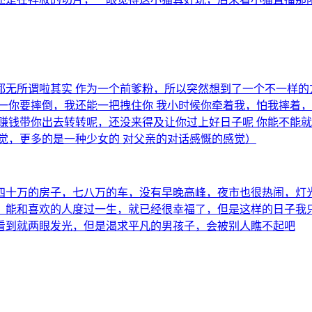
所谓啦其实 作为一个前爹粉，所以突然想到了一个不一样的方向 
你要摔倒，我还能一把拽住你 我小时候你牵着我，怕我摔着，现
赚钱带你出去转转呢，还没来得及让你过上好日子呢 你能不能就
觉，更多的是一种少女的 对父亲的对话感慨的感觉）
四十万的房子，七八万的车，没有早晚高峰，夜市也很热闹，灯
，能和喜欢的人度过一生，就已经很幸福了，但是这样的日子我
看到就两眼发光，但是渴求平凡的男孩子，会被别人瞧不起吧