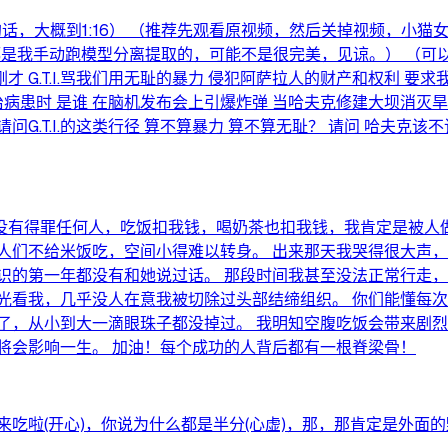
罗斯的话，大概到1:16） （推荐先观看原视频，然后关掉视频，
都是我手动跑模型分离提取的，可能不是很完美，见谅。） （
 G.T.I.骂我们用无耻的暴力 侵犯阿萨拉人的财产和权利 要求我
k救治病患时 是谁 在脑机发布会上引爆炸弹 当哈夫克修建大坝消灭
请问G.T.I.的这类行径 算不算暴力 算不算无耻？ 请问 哈夫克
没有得罪任何人，吃饭扣我钱，喝奶茶也扣我钱，我肯定是被人做
人们不给米饭吃，空间小得难以转身。 出来那天我哭得很大声，
识的第一年都没有和她说过话。 那段时间我甚至没法正常行走，
光看我，几乎没人在意我被切除过头部结缔组织。 你们能懂每
了，从小到大一滴眼珠子都没掉过。 我明知空腹吃饭会带来剧
将会影响一生。 加油！每个成功的人背后都有一根脊梁骨！
吃啦(开心)，你说为什么都是半分(心虚)，那，那肯定是外面的野