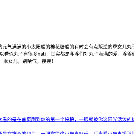
的元气满满的小太阳般的棉花糖般的有时会有点叛逆的乖女儿丸子
以看似丸子有很多gati，其实都是爹爹们对丸子满满的爱，爹
！！ 乖女儿，别哈气，摸摸！
看的是在首页刷到你的第一个投稿，一眼就被你这阳光活泼的样子
是在祥叔的切片，一眼觉得这小猫真好玩，后来看小猫直播那阳光