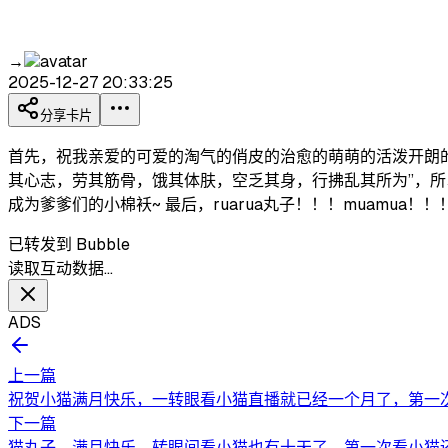
→
2025-12-27 20:33:25
分享卡片
首先，祝我亲爱的可爱的淘气的俏皮的治愈的萌萌的活泼开朗
其心志，劳其筋骨，饿其体肤，空乏其身，行拂乱其所为”，所
成为爹爹们的小棉袄~ 最后，ruarua丸子！！！muamua！
已转发到 Bubble
读取互动数据…
ADS
上一篇
祝贺小猫满月快乐，一转眼看小猫直播就已经一个月了，第一次
下一篇
猫丸子，满月快乐，转眼间看小猫也有十天了，第一次看小猫还