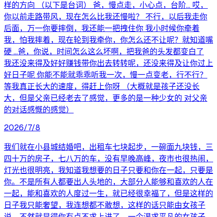
样的方向 （以下是台词） 爸，慢点走，小心点，台阶... 哎，
你以前走路带风，现在怎么比我还慢啦？ 不行，以后我走你
后面，万一你要摔倒，我还能一把拽住你 我小时候你牵着
我，怕我摔着，现在轮到我牵你，你怎么还不让呢？就知道嘴
硬 ...爸，你说，时间怎么这么坏啊，把我爸的头发都变白了
我还没来得及好好赚钱带你出去转转呢，还没来得及让你过上
好日子呢 你能不能就乖乖听我一次，慢一点变老，行不行？
等我真正长大的速度，得赶上你呀 （大概就是孩子还没长
大，但是父亲已经老去了感觉，更多的是一种少女的 对父亲
的对话感慨的感觉）
2026/7/8
我们就在小县城结婚吧，出租车七块起步，一碗面九块钱，三
四十万的房子，七八万的车，没有早晚高峰，夜市也很热闹，
灯光也很明亮，我知道我想要的日子只要和你在一起，只要是
你。不是所有人都要出人头地的，大部分人能够和喜欢的人在
一起，能和喜欢的人度过一生，就已经很幸福了，但是这样的
日子我只能奢望，我连想都不敢想，这样的话只能由女孩子
说，不然就显得你有点不求上进了，一个渴求平凡的女孩子，