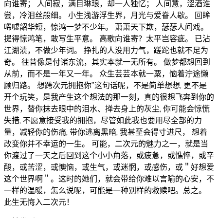
向谁寄； 人间寂，满目琳琅，却一人独忆； 人间意，涩酒谁
尝，冷泪丝般细。 小生浅游浮生界，月光与爱眷人歇。 回眸
唏嘘韶华短，惊鸿一梦不少年。 萧萧天下欺，瑟瑟人间戏。
提得惊鸿笔，敢写生平意。 高歌向谁寄？太平岂容疵。 已沾
江湖渍，不做少年词。 挣扎的人没用力气，蹉跎也就不足为
奇。 往昔像是付诸东流，其实本就一无所有。 做梦都想回到
从前，而不是一年又一年。 众生芸芸本就一粟，恼着泞途懒
顾归路。 想跨次元拥抱你”这句话呢，不是简单想想, 更不是
开个玩笑，是我产生这个想法的那一刻，真的很想飞奔到你的
世界，替你抹去眼中的泪水、掸去身上的灰尘, 你可能会惊慌
失措, 不愿意接受我的拥抱，尽管如此我也要用尽全部的力
量，减轻你的伤痛, 带你逃离黑暗, 我甚至会得寸进尺， 想着
改变你并不幸运的一生。 可能，二次元的魅力之一，就是当
你渡过了一天之后回到这个小小角落，或疲惫，或憔悴，或辛
酸，或苦涩，或懊恼，或生气，或迷惘，或感伤，或＂好想爱
这个世界啊＂。这时的她们，就会带给你难以言喻的心安，不
一样的温暖，怎么说呢，可能是一种别样的救赎吧。总之。
此生无悔入二次元！