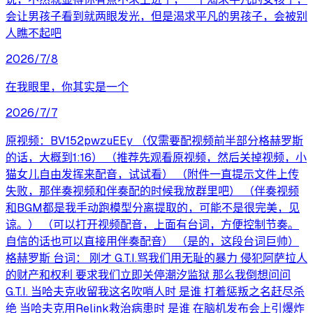
会让男孩子看到就两眼发光，但是渴求平凡的男孩子，会被别
人瞧不起吧
2026/7/8
在我眼里，你其实是一个
2026/7/7
原视频：BV152pwzuEEy （仅需要配视频前半部分格赫罗斯
的话，大概到1:16） （推荐先观看原视频，然后关掉视频，小
猫女儿自由发挥来配音，试试看） （附件一直提示文件上传
失败，那伴奏视频和伴奏配的时候我放群里吧） （伴奏视频
和BGM都是我手动跑模型分离提取的，可能不是很完美，见
谅。） （可以打开视频配音，上面有台词，方便控制节奏。
自信的话也可以直接用伴奏配音） （是的，这段台词巨帅）
格赫罗斯 台词： 刚才 G.T.I.骂我们用无耻的暴力 侵犯阿萨拉人
的财产和权利 要求我们立即关停潮汐监狱 那么我倒想问问
G.T.I. 当哈夫克收留我这名吹哨人时 是谁 打着惩叛之名赶尽杀
绝 当哈夫克用Relink救治病患时 是谁 在脑机发布会上引爆炸