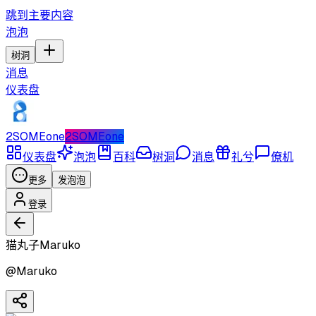
跳到主要内容
泡泡
树洞
消息
仪表盘
2SOMEone
2SOMEone
仪表盘
泡泡
百科
树洞
消息
礼兮
僚机
更多
发泡泡
登录
猫丸子Maruko
@
Maruko