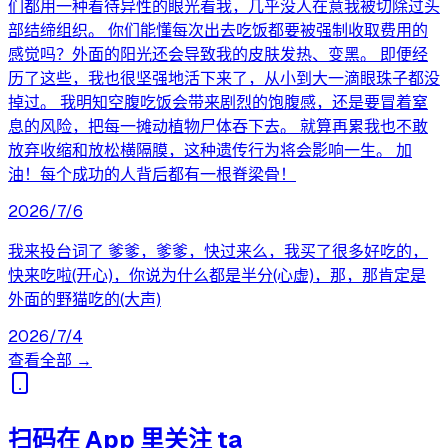
们都用一种看待异性的眼光看我，几乎没人在意我被切除过头
部结缔组织。 你们能懂每次出去吃饭都要被强制收取费用的
感觉吗？外面的阳光还会导致我的皮肤发热、变黑。 即便经
历了这些，我也很坚强地活下来了，从小到大一滴眼珠子都没
掉过。 我明知空腹吃饭会带来剧烈的饱腹感，还是要冒着窒
息的风险，把每一摊动植物尸体吞下去。 就算再累我也不敢
放弃收缩和放松横隔膜，这种遗传行为将会影响一生。 加
油！每个成功的人背后都有一根脊梁骨！
2026/7/6
我来投台词了 爹爹，爹爹，快过来么，我买了很多好吃的，
快来吃啦(开心)，你说为什么都是半分(心虚)，那，那肯定是
外面的野猫吃的(大声)
2026/7/4
查看全部 →
扫码在 App 里关注 ta