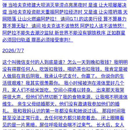
弹 当哈夫克修建大坝消灭旱涝点亮黑夜时 是谁 让大坝屡屡决
堤 当哈夫克投资航天重振阿萨拉经济时 又是谁 让尖塔坍塌 天
网陨落 让山火燃遍阿萨拉！ 请问G.T.I.的这类行径 算不算暴力
算不算无耻？ 请问 哈夫克该不该愤怒 阿萨拉人该不该愤怒！
阿萨拉不能失去潮汐监狱 新世界不能没有钢铁秩序 正如群星
必须回归轨道 罪恶必须接受审判！
2026/7/7
这个叫微信支付的人到底是谁？怎么一天到晚扣我钱？我明明
没有得罪任何人，吃饭扣我钱，喝奶茶也扣我钱，我肯定是被
人做局在背后阴我，我承认中式支付，你赢了。 你说你的生
活很艰难？我其实很羡慕你。 我小时候被泡在液体里好几个
月，家人们不给米饭吃，空间小得难以转身。 出来那天我哭
得很大声，但他们仍然切断了我的食物来源，让我喝不明液体
维生。 亲生父母结婚那天，他们没有邀请我参加他们的婚
礼。 我和我妈认识的第一年都没有和她说过话。 那段时间我
甚至没法正常行走，去任何地方都只能爬着去。 闭上眼睛看
见的是一片黑暗，屏住呼吸就会喘不过来气。 长大后，女人